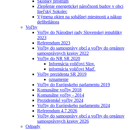
Školský program
Zlepšenie energetickej náročnosti budov v obci
Ipeľský Sokolec
Výmena okien na sobášnej miestnosti a nákup
defibrilátora
Voľby
Voľby do Národnej rady Slovenskej republiky
2023
Referendum 2023
Voľby do samosprávy obcí a voľby do orgánov
samosprávnych krajov 2022
Voľby do NR SR 2020
Informácia voličovi Slov.
informácia voličovi Maď.
Voľby prezidenta SR 2019
oznamenie
Voľby do Európskeho parlamentu 2019
Komunálne voľby 2018
Komunálne voľby - 2014
Prezidentské voľby 2024
Voľby do Európskeho parlamentu 2024
Referendum 4.7.2026
Voľby do samosprávy obcí a voľby do orgánov
samosprávnych krajov 2026
Odpady