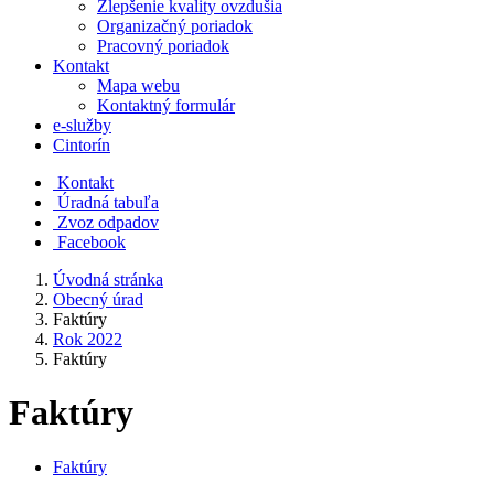
Zlepšenie kvality ovzdušia
Organizačný poriadok
Pracovný poriadok
Kontakt
Mapa webu
Kontaktný formulár
e-služby
Cintorín
Kontakt
Úradná tabuľa
Zvoz odpadov
Facebook
Úvodná stránka
Obecný úrad
Faktúry
Rok 2022
Faktúry
Faktúry
Faktúry