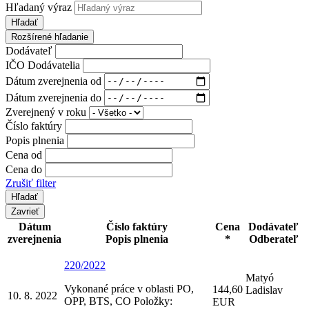
Hľadaný výraz
Hľadať
Rozšírené hľadanie
Dodávateľ
IČO Dodávatelia
Dátum zverejnenia od
Dátum zverejnenia do
Zverejnený v roku
Číslo faktúry
Popis plnenia
Cena od
Cena do
Zrušiť filter
Zavrieť
Dátum
Číslo faktúry
Cena
Dodávateľ
zverejnenia
Popis plnenia
*
Odberateľ
220/2022
Matyó
Vykonané práce v oblasti PO,
144,60
Ladislav
10. 8. 2022
OPP, BTS, CO Položky:
EUR