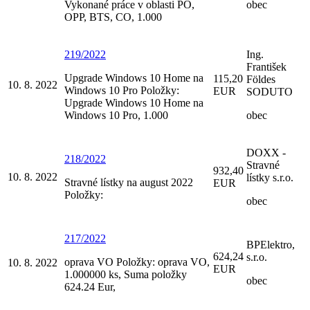
Vykonané práce v oblasti PO,
obec
OPP, BTS, CO, 1.000
219/2022
Ing.
František
Upgrade Windows 10 Home na
115,20
Földes
10. 8. 2022
Windows 10 Pro Položky:
EUR
SODUTO
Upgrade Windows 10 Home na
Windows 10 Pro, 1.000
obec
DOXX -
218/2022
Stravné
932,40
10. 8. 2022
lístky s.r.o.
Stravné lístky na august 2022
EUR
Položky:
obec
217/2022
BPElektro,
624,24
s.r.o.
oprava VO Položky: oprava VO,
10. 8. 2022
EUR
1.000000 ks, Suma položky
obec
624.24 Eur,