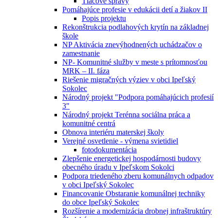
Tlačové správy
Pomáhajúce profesie v edukácii detí a žiakov II
Popis projektu
Rekonštrukcia podlahových krytín na základnej
škole
NP Aktivácia znevýhodnených uchádzačov o
zamestnanie
NP- Komunitné služby v meste s prítomnosťou
MRK – II. fáza
Riešenie migračných výziev v obci Ipeľský
Sokolec
Národný projekt "Podpora pomáhajúcich profesií
3"
Národný projekt Terénna sociálna práca a
komunitné centrá
Obnova interiéru materskej školy
Verejné osvetlenie - výmena svietidiel
fotodokumentácia
Zlepšenie energetickej hospodárnosti budovy
obecného úradu v Ipeľskom Sokolci
Podpora triedeného zberu komunálnych odpadov
v obci Ipeľský Sokolec
Financovanie Obstaranie komunálnej techniky
do obce Ipeľský Sokolec
Rozšírenie a modernizácia drobnej infraštruktúry