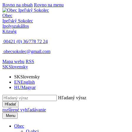
Rovno na obsah
Rovno na menu
Obec
Ipeľský Sokolec
Ipolyszakállos
Község
00421 (0) 36/778 72 24
obecsokolec@gmail.com
Mapa webu
RSS
SK
Slovensky
SK
Slovensky
EN
English
HU
Magyar
Hľadaný výraz
Hľadať
rozšírené vyhľadávanie
Menu
Obec
O obci