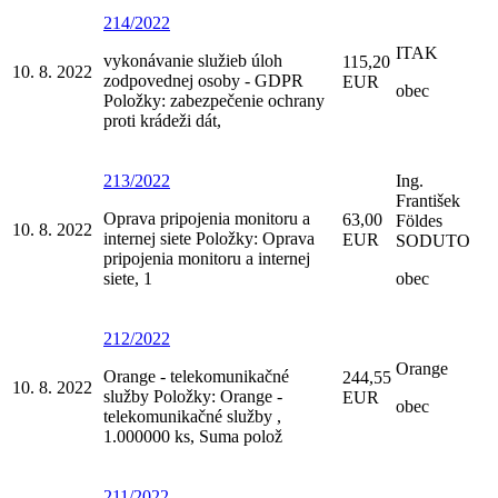
214/2022
ITAK
vykonávanie služieb úloh
115,20
10. 8. 2022
zodpovednej osoby - GDPR
EUR
obec
Položky: zabezpečenie ochrany
proti krádeži dát,
213/2022
Ing.
František
Oprava pripojenia monitoru a
63,00
Földes
10. 8. 2022
internej siete Položky: Oprava
EUR
SODUTO
pripojenia monitoru a internej
siete, 1
obec
212/2022
Orange
Orange - telekomunikačné
244,55
10. 8. 2022
služby Položky: Orange -
EUR
obec
telekomunikačné služby ,
1.000000 ks, Suma polož
211/2022