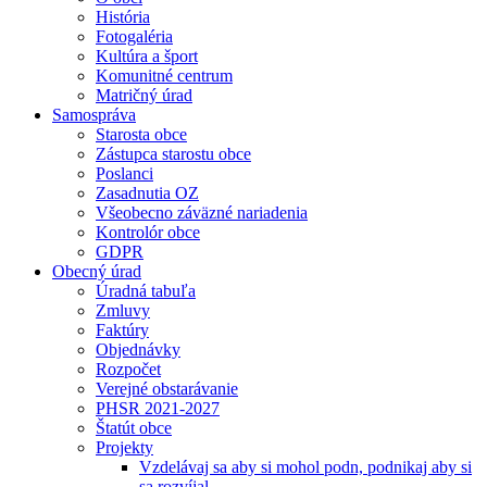
História
Fotogaléria
Kultúra a šport
Komunitné centrum
Matričný úrad
Samospráva
Starosta obce
Zástupca starostu obce
Poslanci
Zasadnutia OZ
Všeobecno záväzné nariadenia
Kontrolór obce
GDPR
Obecný úrad
Úradná tabuľa
Zmluvy
Faktúry
Objednávky
Rozpočet
Verejné obstarávanie
PHSR 2021-2027
Štatút obce
Projekty
Vzdelávaj sa aby si mohol podn, podnikaj aby si
sa rozvíjal.