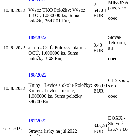
MIKONA
2
plus, s.r.o.
Vývoz TKO Položky: Vývoz
10. 8. 2022
647,01
TKO , 1.000000 ks, Suma
EUR
obec
položky 2647.01 Eur,
189/2022
Slovak
Telekom,
3,48
alarm - OCÚ Položky: alarm -
10. 8. 2022
a.s.
EUR
OCÚ, 1.000000 ks, Suma
položky 3.48 Eur,
obec
188/2022
CBS spol.,
Knihy - Levice a okolie Položky:
396,00
s.r.o.
10. 8. 2022
Knihy - Levice a okolie,
EUR
1.000000 ks, Suma položky
obec
396.00 Eur,
DOXX -
187/2022
Stravné
848,40
6. 7. 2022
lístky s.r.o.
Stravné lístky na júl 2022
EUR