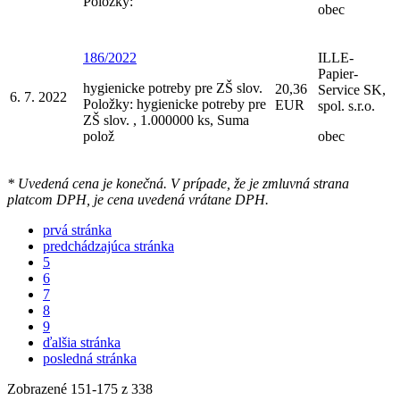
Položky:
obec
186/2022
ILLE-
Papier-
hygienicke potreby pre ZŠ slov.
20,36
Service SK,
6. 7. 2022
Položky: hygienicke potreby pre
EUR
spol. s.r.o.
ZŠ slov. , 1.000000 ks, Suma
polož
obec
* Uvedená cena je konečná. V prípade, že je zmluvná strana
platcom DPH, je cena uvedená vrátane DPH.
prvá stránka
predchádzajúca stránka
5
6
7
8
9
ďalšia stránka
posledná stránka
Zobrazené
151
-
175
z 338