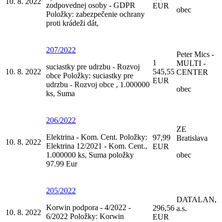
10. 8. 2022
zodpovednej osoby - GDPR
EUR
obec
Položky: zabezpečenie ochrany
proti krádeži dát,
207/2022
Peter Mics -
1
MULTI -
suciastky pre udrzbu - Rozvoj
10. 8. 2022
545,55
CENTER
obce Položky: suciastky pre
EUR
udrzbu - Rozvoj obce , 1.000000
obec
ks, Suma
206/2022
ZE
Elektrina - Kom. Cent. Položky:
97,99
Bratislava
10. 8. 2022
Elektrina 12/2021 - Kom. Cent.,
EUR
1.000000 ks, Suma položky
obec
97.99 Eur
205/2022
DATALAN,
Korwin podpora - 4/2022 -
296,56
a.s.
10. 8. 2022
6/2022 Položky: Korwin
EUR