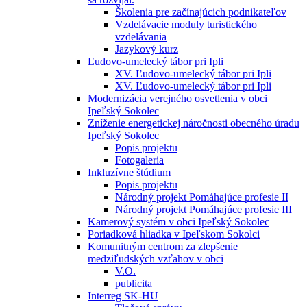
Školenia pre začínajúcich podnikateľov
Vzdelávacie moduly turistického
vzdelávania
Jazykový kurz
Ľudovo-umelecký tábor pri Ipli
XV. Ľudovo-umelecký tábor pri Ipli
XV. Ľudovo-umelecký tábor pri Ipli
Modernizácia verejného osvetlenia v obci
Ipeľský Sokolec
Zníženie energetickej náročnosti obecného úradu
Ipeľský Sokolec
Popis projektu
Fotogaleria
Inkluzívne štúdium
Popis projektu
Národný projekt Pomáhajúce profesie II
Národný projekt Pomáhajúce profesie III
Kamerový systém v obci Ipeľský Sokolec
Poriadková hliadka v Ipeľskom Sokolci
Komunitným centrom za zlepšenie
medziľudských vzťahov v obci
V.O.
publicita
Interreg SK-HU