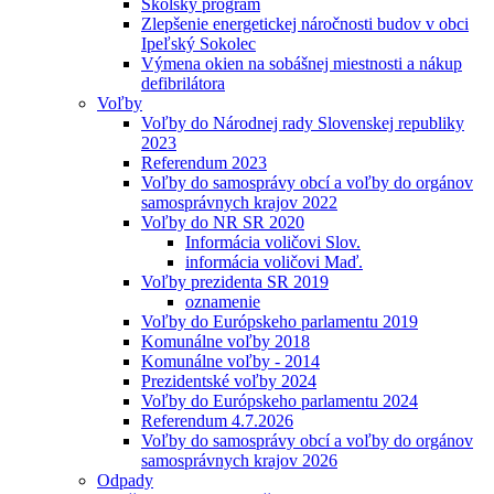
Školský program
Zlepšenie energetickej náročnosti budov v obci
Ipeľský Sokolec
Výmena okien na sobášnej miestnosti a nákup
defibrilátora
Voľby
Voľby do Národnej rady Slovenskej republiky
2023
Referendum 2023
Voľby do samosprávy obcí a voľby do orgánov
samosprávnych krajov 2022
Voľby do NR SR 2020
Informácia voličovi Slov.
informácia voličovi Maď.
Voľby prezidenta SR 2019
oznamenie
Voľby do Európskeho parlamentu 2019
Komunálne voľby 2018
Komunálne voľby - 2014
Prezidentské voľby 2024
Voľby do Európskeho parlamentu 2024
Referendum 4.7.2026
Voľby do samosprávy obcí a voľby do orgánov
samosprávnych krajov 2026
Odpady