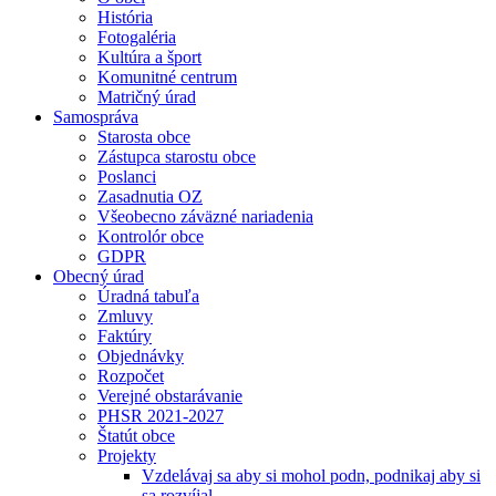
História
Fotogaléria
Kultúra a šport
Komunitné centrum
Matričný úrad
Samospráva
Starosta obce
Zástupca starostu obce
Poslanci
Zasadnutia OZ
Všeobecno záväzné nariadenia
Kontrolór obce
GDPR
Obecný úrad
Úradná tabuľa
Zmluvy
Faktúry
Objednávky
Rozpočet
Verejné obstarávanie
PHSR 2021-2027
Štatút obce
Projekty
Vzdelávaj sa aby si mohol podn, podnikaj aby si
sa rozvíjal.