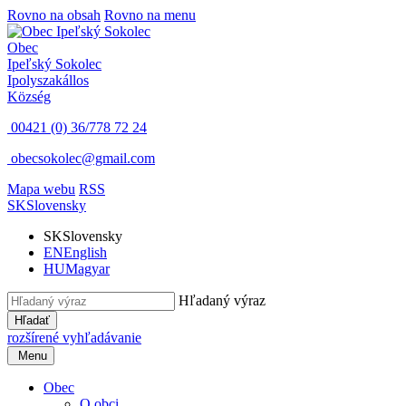
Rovno na obsah
Rovno na menu
Obec
Ipeľský Sokolec
Ipolyszakállos
Község
00421 (0) 36/778 72 24
obecsokolec@gmail.com
Mapa webu
RSS
SK
Slovensky
SK
Slovensky
EN
English
HU
Magyar
Hľadaný výraz
Hľadať
rozšírené vyhľadávanie
Menu
Obec
O obci