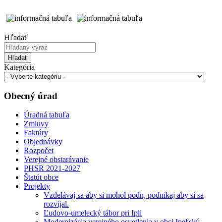
Hľadať
Hľadať
Kategória
Obecný úrad
Úradná tabuľa
Zmluvy
Faktúry
Objednávky
Rozpočet
Verejné obstarávanie
PHSR 2021-2027
Štatút obce
Projekty
Vzdelávaj sa aby si mohol podn, podnikaj aby si sa
rozvíjal.
Ľudovo-umelecký tábor pri Ipli
Modernizácia verejného osvetlenia v obci Ipeľský