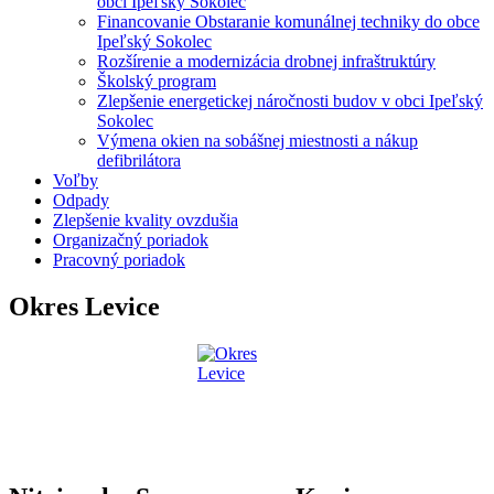
obci Ipeľský Sokolec
Financovanie Obstaranie komunálnej techniky do obce
Ipeľský Sokolec
Rozšírenie a modernizácia drobnej infraštruktúry
Školský program
Zlepšenie energetickej náročnosti budov v obci Ipeľský
Sokolec
Výmena okien na sobášnej miestnosti a nákup
defibrilátora
Voľby
Odpady
Zlepšenie kvality ovzdušia
Organizačný poriadok
Pracovný poriadok
Okres Levice