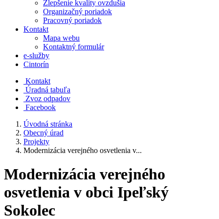
Zlepšenie kvality ovzdušia
Organizačný poriadok
Pracovný poriadok
Kontakt
Mapa webu
Kontaktný formulár
e-služby
Cintorín
Kontakt
Úradná tabuľa
Zvoz odpadov
Facebook
Úvodná stránka
Obecný úrad
Projekty
Modernizácia verejného osvetlenia v...
Modernizácia verejného
osvetlenia v obci Ipeľský
Sokolec