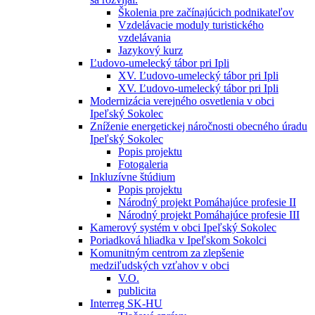
Školenia pre začínajúcich podnikateľov
Vzdelávacie moduly turistického
vzdelávania
Jazykový kurz
Ľudovo-umelecký tábor pri Ipli
XV. Ľudovo-umelecký tábor pri Ipli
XV. Ľudovo-umelecký tábor pri Ipli
Modernizácia verejného osvetlenia v obci
Ipeľský Sokolec
Zníženie energetickej náročnosti obecného úradu
Ipeľský Sokolec
Popis projektu
Fotogaleria
Inkluzívne štúdium
Popis projektu
Národný projekt Pomáhajúce profesie II
Národný projekt Pomáhajúce profesie III
Kamerový systém v obci Ipeľský Sokolec
Poriadková hliadka v Ipeľskom Sokolci
Komunitným centrom za zlepšenie
medziľudských vzťahov v obci
V.O.
publicita
Interreg SK-HU