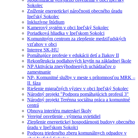
Sokolec
Zníženie energetickej náročnosti obecného úradu
Ipeľský Sokolec
Inkluzívne štúdium
Kamerový systém v obci Ipeľský Sokolec
Poriadková hliadka v Ipeľskom Sokolci
Komunitným centrom za zlepšenie medziľudských
vzťahov v obci
Interreg SK-HU
Pomáhajúce profesie v edukácii detí a žiakov II
Rekonštrukcia podlahových krytín na základnej škole
NP Aktivácia znevýhodnených uchádzačov o
zamestnanie
NP- Komunitné služby v meste s prítomnosťou MRK –
II. fáza
Riešenie migračných výziev v obci Ipeľský Sokolec
Národný projekt "Podpora pomáhajúcich profesií 3"
Národný projekt Terénna sociálna práca a komunitné
centrá
Obnova interiéru materskej školy
Verejné osvetlenie - výmena svietidiel
Zlepšenie energetickej hospodárnosti budovy obecného
úradu v Ipeľskom Sokolci
Podpora triedeného zberu komunálnych odpadov v