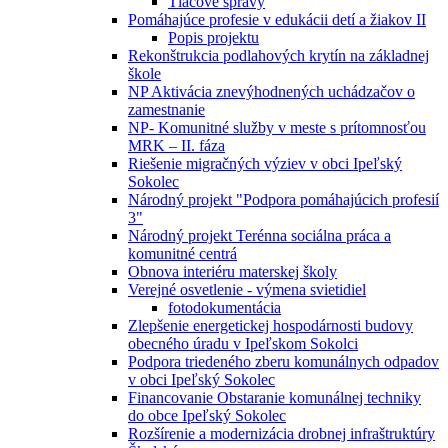
Tlačové správy
Pomáhajúce profesie v edukácii detí a žiakov II
Popis projektu
Rekonštrukcia podlahových krytín na základnej
škole
NP Aktivácia znevýhodnených uchádzačov o
zamestnanie
NP- Komunitné služby v meste s prítomnosťou
MRK – II. fáza
Riešenie migračných výziev v obci Ipeľský
Sokolec
Národný projekt "Podpora pomáhajúcich profesií
3"
Národný projekt Terénna sociálna práca a
komunitné centrá
Obnova interiéru materskej školy
Verejné osvetlenie - výmena svietidiel
fotodokumentácia
Zlepšenie energetickej hospodárnosti budovy
obecného úradu v Ipeľskom Sokolci
Podpora triedeného zberu komunálnych odpadov
v obci Ipeľský Sokolec
Financovanie Obstaranie komunálnej techniky
do obce Ipeľský Sokolec
Rozšírenie a modernizácia drobnej infraštruktúry