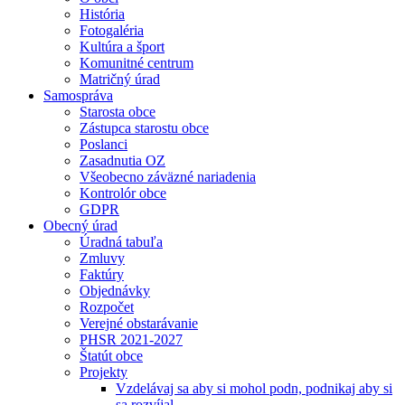
História
Fotogaléria
Kultúra a šport
Komunitné centrum
Matričný úrad
Samospráva
Starosta obce
Zástupca starostu obce
Poslanci
Zasadnutia OZ
Všeobecno záväzné nariadenia
Kontrolór obce
GDPR
Obecný úrad
Úradná tabuľa
Zmluvy
Faktúry
Objednávky
Rozpočet
Verejné obstarávanie
PHSR 2021-2027
Štatút obce
Projekty
Vzdelávaj sa aby si mohol podn, podnikaj aby si
sa rozvíjal.