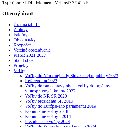
Typ súboru: PDF dokument, Veľkosť: 77,41 kB
Obecný úrad
Úradná tabuľa
Zmluvy
Faktúry
Objednávky
Rozpočet
Verejné obstarávanie
PHSR 2021-2027
Štatút obce
Projekty
Voľby
Voľby do Národnej rady Slovenskej republiky 2023
Referendum 2023
Voľby do samosprávy obcí a voľby do orgánov
samosprávnych krajov 2022
Voľby do NR SR 2020
Voľby prezidenta SR 2019
Voľby do Európskeho parlamentu 2019
Komunálne voľby 2018
Komunálne voľby - 2014
Prezidentské voľby 2024
Voľby do Európskeho parlamentu 2024