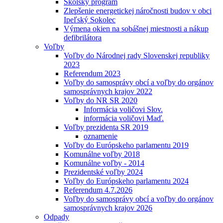
Školský program
Zlepšenie energetickej náročnosti budov v obci
Ipeľský Sokolec
Výmena okien na sobášnej miestnosti a nákup
defibrilátora
Voľby
Voľby do Národnej rady Slovenskej republiky
2023
Referendum 2023
Voľby do samosprávy obcí a voľby do orgánov
samosprávnych krajov 2022
Voľby do NR SR 2020
Informácia voličovi Slov.
informácia voličovi Maď.
Voľby prezidenta SR 2019
oznamenie
Voľby do Európskeho parlamentu 2019
Komunálne voľby 2018
Komunálne voľby - 2014
Prezidentské voľby 2024
Voľby do Európskeho parlamentu 2024
Referendum 4.7.2026
Voľby do samosprávy obcí a voľby do orgánov
samosprávnych krajov 2026
Odpady