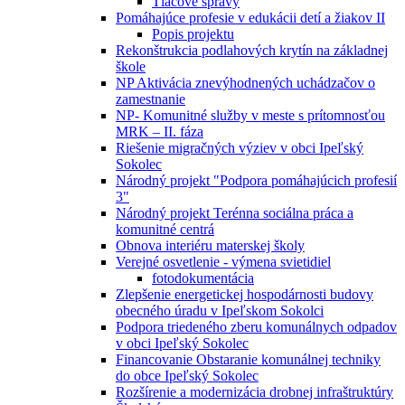
Tlačové správy
Pomáhajúce profesie v edukácii detí a žiakov II
Popis projektu
Rekonštrukcia podlahových krytín na základnej
škole
NP Aktivácia znevýhodnených uchádzačov o
zamestnanie
NP- Komunitné služby v meste s prítomnosťou
MRK – II. fáza
Riešenie migračných výziev v obci Ipeľský
Sokolec
Národný projekt "Podpora pomáhajúcich profesií
3"
Národný projekt Terénna sociálna práca a
komunitné centrá
Obnova interiéru materskej školy
Verejné osvetlenie - výmena svietidiel
fotodokumentácia
Zlepšenie energetickej hospodárnosti budovy
obecného úradu v Ipeľskom Sokolci
Podpora triedeného zberu komunálnych odpadov
v obci Ipeľský Sokolec
Financovanie Obstaranie komunálnej techniky
do obce Ipeľský Sokolec
Rozšírenie a modernizácia drobnej infraštruktúry