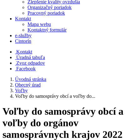
Zlepšenie kvality ovzdušia
Organizačný poriadok
Pracovný poriadok
Kontakt
Mapa webu
Kontaktný formulár
e-služby
Cintorín
Kontakt
Úradná tabuľa
Zvoz odpadov
Facebook
Úvodná stránka
Obecný úrad
Voľby
Voľby do samosprávy obcí a voľby do...
Voľby do samosprávy obcí a
voľby do orgánov
samosprávnych krajov 2022