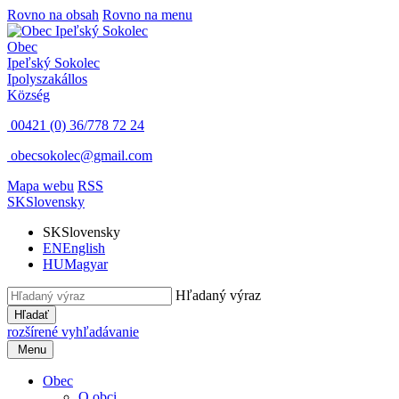
Rovno na obsah
Rovno na menu
Obec
Ipeľský Sokolec
Ipolyszakállos
Község
00421 (0) 36/778 72 24
obecsokolec@gmail.com
Mapa webu
RSS
SK
Slovensky
SK
Slovensky
EN
English
HU
Magyar
Hľadaný výraz
Hľadať
rozšírené vyhľadávanie
Menu
Obec
O obci