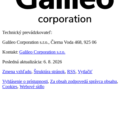
Technický prevádzkovateľ:
Galileo Corporation s.r.o., Čierna Voda 468, 925 06
Kontakt:
Galileo Corporation s.r.o.
Posledná aktualizácia: 6. 8. 2026
Zmena vzhľadu
,
Štruktúra stránok
,
RSS
,
Vytlačiť
Vyhlásenie o prístupnosti
,
Za obsah zodpovedá správca obsahu
,
Cookies
,
Webové sídlo