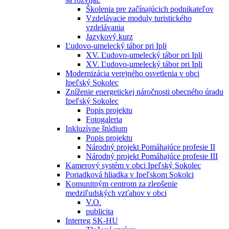
Školenia pre začínajúcich podnikateľov
Vzdelávacie moduly turistického
vzdelávania
Jazykový kurz
Ľudovo-umelecký tábor pri Ipli
XV. Ľudovo-umelecký tábor pri Ipli
XV. Ľudovo-umelecký tábor pri Ipli
Modernizácia verejného osvetlenia v obci
Ipeľský Sokolec
Zníženie energetickej náročnosti obecného úradu
Ipeľský Sokolec
Popis projektu
Fotogaleria
Inkluzívne štúdium
Popis projektu
Národný projekt Pomáhajúce profesie II
Národný projekt Pomáhajúce profesie III
Kamerový systém v obci Ipeľský Sokolec
Poriadková hliadka v Ipeľskom Sokolci
Komunitným centrom za zlepšenie
medziľudských vzťahov v obci
V.O.
publicita
Interreg SK-HU