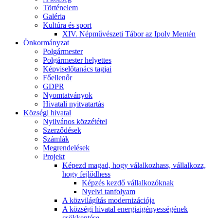
Történelem
Galéria
Kultúra és sport
XIV. Népművészeti Tábor az Ipoly Mentén
Önkormányzat
Polgármester
Polgármester helyettes
Képviselőtanács tagjai
Főellenőr
GDPR
Nyomtatványok
Hivatali nyitvatartás
Községi hivatal
Nyilvános közzététel
Szerződések
Számlák
Megrendelések
Projekt
Képezd magad, hogy válalkozhass, vállalkozz,
hogy fejlődhess
Képzés kezdő vállalkozóknak
Nyelvi tanfolyam
A közvilágítás modernizációja
A községi hivatal energiaigényességének
csökkentése