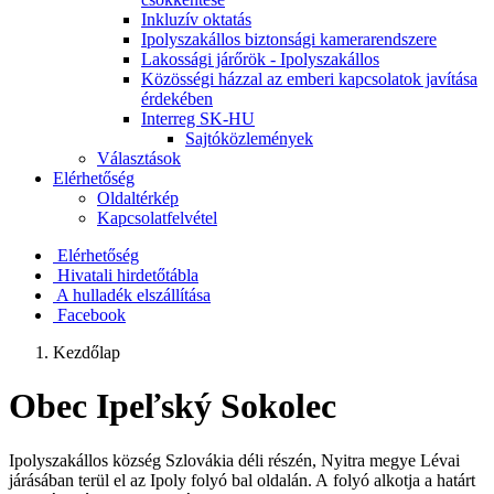
Inkluzív oktatás
Ipolyszakállos biztonsági kamerarendszere
Lakossági járőrök - Ipolyszakállos
Közösségi házzal az emberi kapcsolatok javítása
érdekében
Interreg SK-HU
Sajtóközlemények
Választások
Elérhetőség
Oldaltérkép
Kapcsolatfelvétel
Elérhetőség
Hivatali hirdetőtábla
A hulladék elszállítása
Facebook
Kezdőlap
Obec Ipeľský Sokolec
Ipolyszakállos község Szlovákia déli részén, Nyitra megye Lévai
járásában terül el az Ipoly folyó bal oldalán. A folyó alkotja a határt