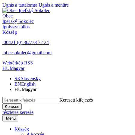
Ugrás a tartalomra
Ugrás a menüre
Obec
Ipeľský Sokolec
Ipolyszakállos
Község
00421 (0) 36/778 72 24
obecsokolec@gmail.com
Webtérkép
RSS
HU
Magyar
SK
Slovensky
EN
English
HU
Magyar
Keresett kifejezés
Keresés
részletes keresés
Menü
Község
A község