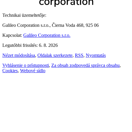
Technikai üzemeltetője:
Galileo Corporation s.r.o., Čierna Voda 468, 925 06
Kapcsolat:
Galileo Corporation s.r.o.
Legutóbbi frissítés: 6. 8. 2026
Nézet módosítása
,
Oldalak szerkezete
,
RSS
,
Nyomtatás
Vyhlásenie o prístupnosti
,
Za obsah zodpovedá správca obsahu
,
Cookies
,
Webové sídlo