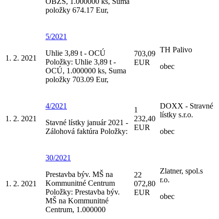
OBZS, 1.000000 ks, Suma
položky 674.17 Eur,
5/2021
TH Palivo
Uhlie 3,89 t - OCÚ
703,09
1. 2. 2021
Položky: Uhlie 3,89 t -
EUR
obec
OCÚ, 1.000000 ks, Suma
položky 703.09 Eur,
4/2021
DOXX - Stravné
1
lístky s.r.o.
1. 2. 2021
232,40
Stavné lístky január 2021 -
EUR
Zálohová faktúra Položky:
obec
30/2021
Zlatner, spol.s
Prestavba býv. MŠ na
22
r.o.
Kommunitné Centrum
1. 2. 2021
072,80
Položky: Prestavba býv.
EUR
obec
MŠ na Kommunitné
Centrum, 1.000000