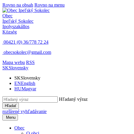
Rovno na obsah
Rovno na menu
Obec
Ipeľský Sokolec
Ipolyszakállos
Község
00421 (0) 36/778 72 24
obecsokolec@gmail.com
Mapa webu
RSS
SK
Slovensky
SK
Slovensky
EN
English
HU
Magyar
Hľadaný výraz
Hľadať
rozšírené vyhľadávanie
Menu
Obec
O obci