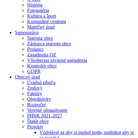
História
Fotogaléria
Kultúra a šport
Komunitné centrum
Matričný úrad
Samospráva
Starosta obce
Zástupca starostu obce
Poslanci
Zasadnutia OZ
Všeobecno záväzné nariadenia
Kontrolór obce
GDPR
Obecný úrad
Úradná tabuľa
Zmluvy
Faktúry
Objednávky
Rozpočet
Verejné obstarávanie
PHSR 2021-2027
Štatút obce
Projekty
Vzdelávaj sa aby si mohol podn, podnikaj aby si
sa rozvíjal.