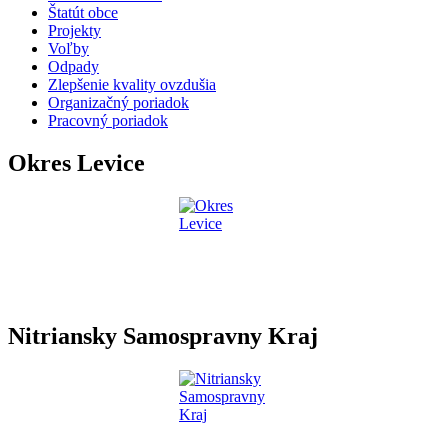
Štatút obce
Projekty
Voľby
Odpady
Zlepšenie kvality ovzdušia
Organizačný poriadok
Pracovný poriadok
Okres Levice
Nitriansky Samospravny Kraj