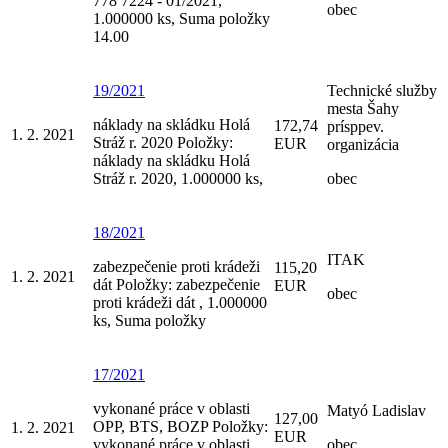
778 7224 - 01/2021,
obec
1.000000 ks, Suma položky
14.00
19/2021
Technické služby
mesta Šahy
náklady na skládku Holá
172,74
prísppev.
1. 2. 2021
Stráž r. 2020 Položky:
EUR
organizácia
náklady na skládku Holá
Stráž r. 2020, 1.000000 ks,
obec
18/2021
ITAK
zabezpečenie proti krádeži
115,20
1. 2. 2021
dát Položky: zabezpečenie
EUR
obec
proti krádeži dát , 1.000000
ks, Suma položky
17/2021
vykonané práce v oblasti
Matyó Ladislav
127,00
OPP, BTS, BOZP Položky:
1. 2. 2021
EUR
vykonané práce v oblasti
obec