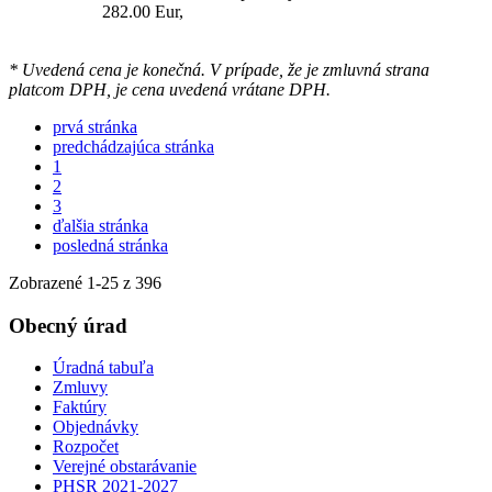
282.00 Eur,
* Uvedená cena je konečná. V prípade, že je zmluvná strana
platcom DPH, je cena uvedená vrátane DPH.
prvá stránka
predchádzajúca stránka
1
2
3
ďalšia stránka
posledná stránka
Zobrazené
1
-
25
z 396
Obecný úrad
Úradná tabuľa
Zmluvy
Faktúry
Objednávky
Rozpočet
Verejné obstarávanie
PHSR 2021-2027