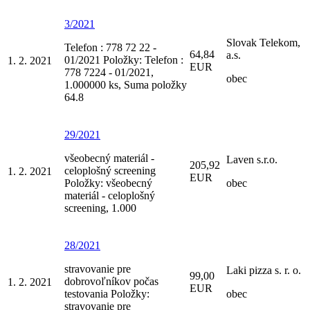
3/2021
Slovak Telekom,
Telefon : 778 72 22 -
64,84
a.s.
01/2021 Položky: Telefon :
1. 2. 2021
EUR
778 7224 - 01/2021,
obec
1.000000 ks, Suma položky
64.8
29/2021
všeobecný materiál -
Laven s.r.o.
205,92
celoplošný screening
1. 2. 2021
EUR
Položky: všeobecný
obec
materiál - celoplošný
screening, 1.000
28/2021
stravovanie pre
Laki pizza s. r. o.
99,00
dobrovoľníkov počas
1. 2. 2021
EUR
testovania Položky:
obec
stravovanie pre