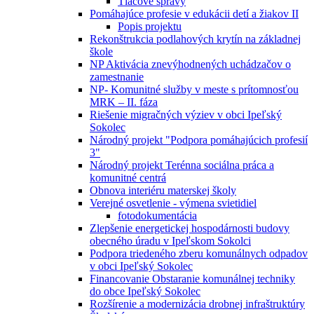
Tlačové správy
Pomáhajúce profesie v edukácii detí a žiakov II
Popis projektu
Rekonštrukcia podlahových krytín na základnej
škole
NP Aktivácia znevýhodnených uchádzačov o
zamestnanie
NP- Komunitné služby v meste s prítomnosťou
MRK – II. fáza
Riešenie migračných výziev v obci Ipeľský
Sokolec
Národný projekt "Podpora pomáhajúcich profesií
3"
Národný projekt Terénna sociálna práca a
komunitné centrá
Obnova interiéru materskej školy
Verejné osvetlenie - výmena svietidiel
fotodokumentácia
Zlepšenie energetickej hospodárnosti budovy
obecného úradu v Ipeľskom Sokolci
Podpora triedeného zberu komunálnych odpadov
v obci Ipeľský Sokolec
Financovanie Obstaranie komunálnej techniky
do obce Ipeľský Sokolec
Rozšírenie a modernizácia drobnej infraštruktúry