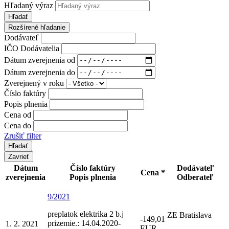
Hľadaný výraz
Hľadať
Rozšírené hľadanie
Dodávateľ
IČO Dodávatelia
Dátum zverejnenia od
Dátum zverejnenia do
Zverejnený v roku
Číslo faktúry
Popis plnenia
Cena od
Cena do
Zrušiť filter
Zavrieť
Dátum
Číslo faktúry
Dodávateľ
Cena *
zverejnenia
Popis plnenia
Odberateľ
9/2021
preplatok elektrika 2 b.j
ZE Bratislava
-149,01
prizemie.: 14.04.2020-
1. 2. 2021
EUR