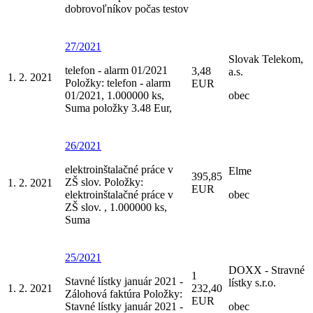
dobrovoľníkov počas testov
27/2021
Slovak Telekom,
telefon - alarm 01/2021
3,48
a.s.
1. 2. 2021
Položky: telefon - alarm
EUR
01/2021, 1.000000 ks,
obec
Suma položky 3.48 Eur,
26/2021
elektroinštalačné práce v
Elme
395,85
ZŠ slov. Položky:
1. 2. 2021
EUR
elektroinštalačné práce v
obec
ZŠ slov. , 1.000000 ks,
Suma
25/2021
DOXX - Stravné
1
Stavné lístky január 2021 -
lístky s.r.o.
1. 2. 2021
232,40
Zálohová faktúra Položky:
EUR
Stavné lístky január 2021 -
obec