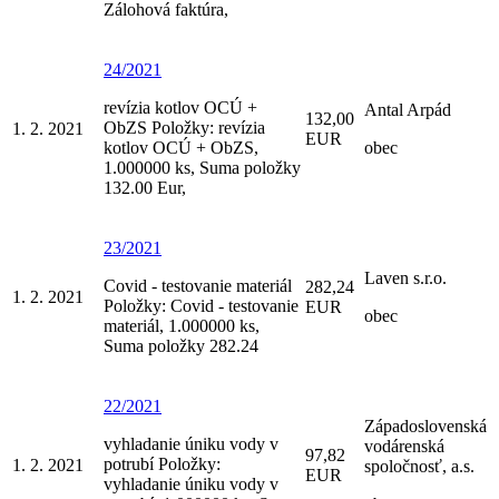
Zálohová faktúra,
24/2021
revízia kotlov OCÚ +
Antal Arpád
132,00
ObZS Položky: revízia
1. 2. 2021
EUR
kotlov OCÚ + ObZS,
obec
1.000000 ks, Suma položky
132.00 Eur,
23/2021
Laven s.r.o.
Covid - testovanie materiál
282,24
1. 2. 2021
Položky: Covid - testovanie
EUR
obec
materiál, 1.000000 ks,
Suma položky 282.24
22/2021
Západoslovenská
vyhladanie úniku vody v
vodárenská
97,82
potrubí Položky:
1. 2. 2021
spoločnosť, a.s.
EUR
vyhladanie úniku vody v