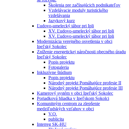
Školenia pre začínajúcich podnikateľov
Vzdelávacie moduly turistického
vzdelávania
Jazykový kurz
Ľudovo-umelecký tábor pri Ipli
XV. Ľudovo-umelecký tábor pri Ipli
XV. Ľudovo-umelecký tábor pri Ipli
Modernizácia verejného osvetlenia v obci
Ipeľský Sokolec
Zníženie energetickej náročnosti obecného úradu
Ipeľský Sokolec
Popis projektu
Fotogaleria
Inkluzívne štúdium
Popis projektu
Národný projekt Pomáhajúce profesie II
Národný projekt Pomáhajúce profesie III
Kamerový systém v obci Ipeľský Sokolec
Poriadková hliadka v Ipeľskom Sokolci
Komunitným centrom za zlepšenie
medziľudských vzťahov v obci
V.O.
publicita
Interreg SK-HU