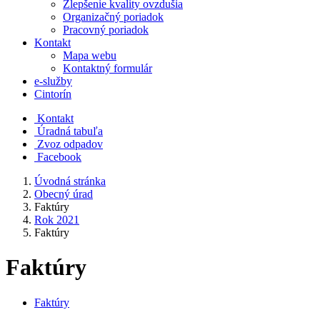
Zlepšenie kvality ovzdušia
Organizačný poriadok
Pracovný poriadok
Kontakt
Mapa webu
Kontaktný formulár
e-služby
Cintorín
Kontakt
Úradná tabuľa
Zvoz odpadov
Facebook
Úvodná stránka
Obecný úrad
Faktúry
Rok 2021
Faktúry
Faktúry
Faktúry