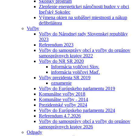
Školský program
Zlepšenie energetickej náročnosti budov v obci
Ipeľský Sokolec
Výmena okien na sobášnej miestnosti a nákup
defibrilátora
Voľby
Voľby do Národnej rady Slovenskej republiky
2023
Referendum 2023
Voľby do samosprávy obcí a voľby do orgánov
samosprávnych krajov 2022
Voľby do NR SR 2020
Informácia voličovi Slov.
informácia voličovi Maď.
Voľby prezidenta SR 2019
oznamenie
Voľby do Európskeho parlamentu 2019
Komunálne voľby 2018
Komunálne voľby - 2014
Prezidentské voľby 2024
Voľby do Európskeho parlamentu 2024
Referendum 4.7.2026
Voľby do samosprávy obcí a voľby do orgánov
samosprávnych krajov 2026
Odpady