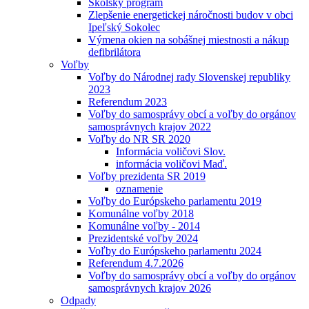
Školský program
Zlepšenie energetickej náročnosti budov v obci
Ipeľský Sokolec
Výmena okien na sobášnej miestnosti a nákup
defibrilátora
Voľby
Voľby do Národnej rady Slovenskej republiky
2023
Referendum 2023
Voľby do samosprávy obcí a voľby do orgánov
samosprávnych krajov 2022
Voľby do NR SR 2020
Informácia voličovi Slov.
informácia voličovi Maď.
Voľby prezidenta SR 2019
oznamenie
Voľby do Európskeho parlamentu 2019
Komunálne voľby 2018
Komunálne voľby - 2014
Prezidentské voľby 2024
Voľby do Európskeho parlamentu 2024
Referendum 4.7.2026
Voľby do samosprávy obcí a voľby do orgánov
samosprávnych krajov 2026
Odpady