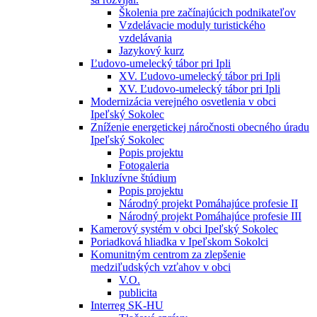
Školenia pre začínajúcich podnikateľov
Vzdelávacie moduly turistického
vzdelávania
Jazykový kurz
Ľudovo-umelecký tábor pri Ipli
XV. Ľudovo-umelecký tábor pri Ipli
XV. Ľudovo-umelecký tábor pri Ipli
Modernizácia verejného osvetlenia v obci
Ipeľský Sokolec
Zníženie energetickej náročnosti obecného úradu
Ipeľský Sokolec
Popis projektu
Fotogaleria
Inkluzívne štúdium
Popis projektu
Národný projekt Pomáhajúce profesie II
Národný projekt Pomáhajúce profesie III
Kamerový systém v obci Ipeľský Sokolec
Poriadková hliadka v Ipeľskom Sokolci
Komunitným centrom za zlepšenie
medziľudských vzťahov v obci
V.O.
publicita
Interreg SK-HU