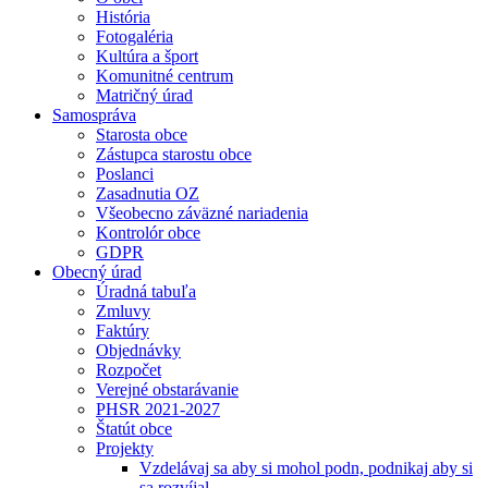
História
Fotogaléria
Kultúra a šport
Komunitné centrum
Matričný úrad
Samospráva
Starosta obce
Zástupca starostu obce
Poslanci
Zasadnutia OZ
Všeobecno záväzné nariadenia
Kontrolór obce
GDPR
Obecný úrad
Úradná tabuľa
Zmluvy
Faktúry
Objednávky
Rozpočet
Verejné obstarávanie
PHSR 2021-2027
Štatút obce
Projekty
Vzdelávaj sa aby si mohol podn, podnikaj aby si
sa rozvíjal.