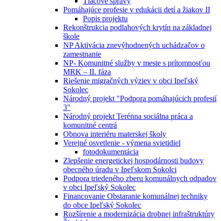
Tlačové správy
Pomáhajúce profesie v edukácii detí a žiakov II
Popis projektu
Rekonštrukcia podlahových krytín na základnej
škole
NP Aktivácia znevýhodnených uchádzačov o
zamestnanie
NP- Komunitné služby v meste s prítomnosťou
MRK – II. fáza
Riešenie migračných výziev v obci Ipeľský
Sokolec
Národný projekt "Podpora pomáhajúcich profesií
3"
Národný projekt Terénna sociálna práca a
komunitné centrá
Obnova interiéru materskej školy
Verejné osvetlenie - výmena svietidiel
fotodokumentácia
Zlepšenie energetickej hospodárnosti budovy
obecného úradu v Ipeľskom Sokolci
Podpora triedeného zberu komunálnych odpadov
v obci Ipeľský Sokolec
Financovanie Obstaranie komunálnej techniky
do obce Ipeľský Sokolec
Rozšírenie a modernizácia drobnej infraštruktúry