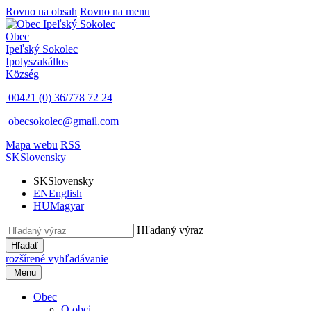
Rovno na obsah
Rovno na menu
Obec
Ipeľský Sokolec
Ipolyszakállos
Község
00421 (0) 36/778 72 24
obecsokolec@gmail.com
Mapa webu
RSS
SK
Slovensky
SK
Slovensky
EN
English
HU
Magyar
Hľadaný výraz
Hľadať
rozšírené vyhľadávanie
Menu
Obec
O obci