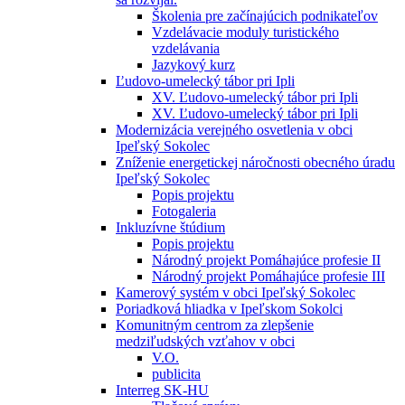
Školenia pre začínajúcich podnikateľov
Vzdelávacie moduly turistického
vzdelávania
Jazykový kurz
Ľudovo-umelecký tábor pri Ipli
XV. Ľudovo-umelecký tábor pri Ipli
XV. Ľudovo-umelecký tábor pri Ipli
Modernizácia verejného osvetlenia v obci
Ipeľský Sokolec
Zníženie energetickej náročnosti obecného úradu
Ipeľský Sokolec
Popis projektu
Fotogaleria
Inkluzívne štúdium
Popis projektu
Národný projekt Pomáhajúce profesie II
Národný projekt Pomáhajúce profesie III
Kamerový systém v obci Ipeľský Sokolec
Poriadková hliadka v Ipeľskom Sokolci
Komunitným centrom za zlepšenie
medziľudských vzťahov v obci
V.O.
publicita
Interreg SK-HU