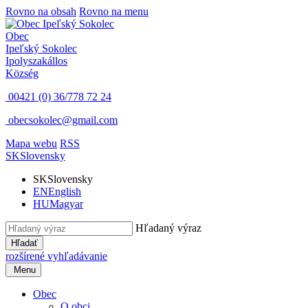
Rovno na obsah
Rovno na menu
Obec
Ipeľský Sokolec
Ipolyszakállos
Község
00421 (0) 36/778 72 24
obecsokolec@gmail.com
Mapa webu
RSS
SK
Slovensky
SK
Slovensky
EN
English
HU
Magyar
Hľadaný výraz
Hľadať
rozšírené vyhľadávanie
Menu
Obec
O obci