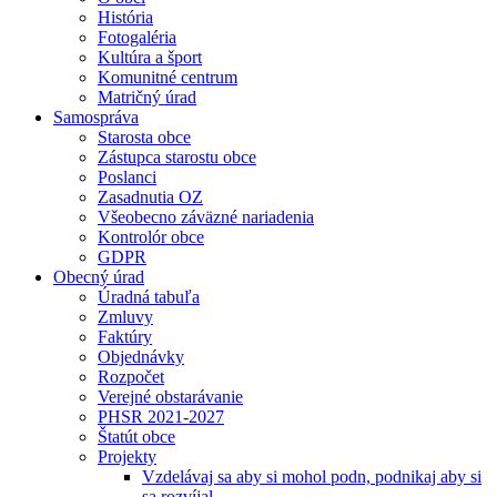
História
Fotogaléria
Kultúra a šport
Komunitné centrum
Matričný úrad
Samospráva
Starosta obce
Zástupca starostu obce
Poslanci
Zasadnutia OZ
Všeobecno záväzné nariadenia
Kontrolór obce
GDPR
Obecný úrad
Úradná tabuľa
Zmluvy
Faktúry
Objednávky
Rozpočet
Verejné obstarávanie
PHSR 2021-2027
Štatút obce
Projekty
Vzdelávaj sa aby si mohol podn, podnikaj aby si
sa rozvíjal.