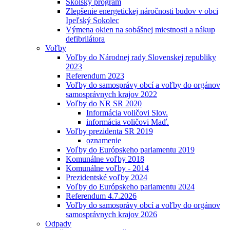
Školský program
Zlepšenie energetickej náročnosti budov v obci
Ipeľský Sokolec
Výmena okien na sobášnej miestnosti a nákup
defibrilátora
Voľby
Voľby do Národnej rady Slovenskej republiky
2023
Referendum 2023
Voľby do samosprávy obcí a voľby do orgánov
samosprávnych krajov 2022
Voľby do NR SR 2020
Informácia voličovi Slov.
informácia voličovi Maď.
Voľby prezidenta SR 2019
oznamenie
Voľby do Európskeho parlamentu 2019
Komunálne voľby 2018
Komunálne voľby - 2014
Prezidentské voľby 2024
Voľby do Európskeho parlamentu 2024
Referendum 4.7.2026
Voľby do samosprávy obcí a voľby do orgánov
samosprávnych krajov 2026
Odpady