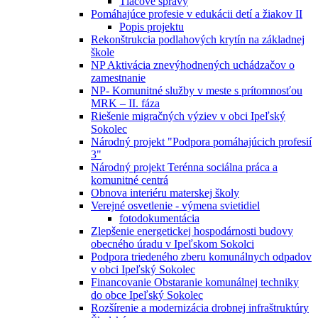
Tlačové správy
Pomáhajúce profesie v edukácii detí a žiakov II
Popis projektu
Rekonštrukcia podlahových krytín na základnej
škole
NP Aktivácia znevýhodnených uchádzačov o
zamestnanie
NP- Komunitné služby v meste s prítomnosťou
MRK – II. fáza
Riešenie migračných výziev v obci Ipeľský
Sokolec
Národný projekt "Podpora pomáhajúcich profesií
3"
Národný projekt Terénna sociálna práca a
komunitné centrá
Obnova interiéru materskej školy
Verejné osvetlenie - výmena svietidiel
fotodokumentácia
Zlepšenie energetickej hospodárnosti budovy
obecného úradu v Ipeľskom Sokolci
Podpora triedeného zberu komunálnych odpadov
v obci Ipeľský Sokolec
Financovanie Obstaranie komunálnej techniky
do obce Ipeľský Sokolec
Rozšírenie a modernizácia drobnej infraštruktúry