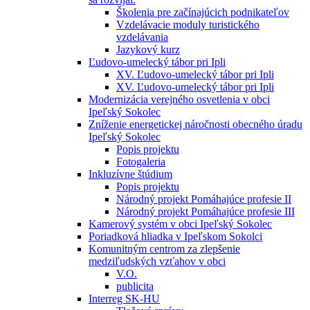
Školenia pre začínajúcich podnikateľov
Vzdelávacie moduly turistického
vzdelávania
Jazykový kurz
Ľudovo-umelecký tábor pri Ipli
XV. Ľudovo-umelecký tábor pri Ipli
XV. Ľudovo-umelecký tábor pri Ipli
Modernizácia verejného osvetlenia v obci
Ipeľský Sokolec
Zníženie energetickej náročnosti obecného úradu
Ipeľský Sokolec
Popis projektu
Fotogaleria
Inkluzívne štúdium
Popis projektu
Národný projekt Pomáhajúce profesie II
Národný projekt Pomáhajúce profesie III
Kamerový systém v obci Ipeľský Sokolec
Poriadková hliadka v Ipeľskom Sokolci
Komunitným centrom za zlepšenie
medziľudských vzťahov v obci
V.O.
publicita
Interreg SK-HU