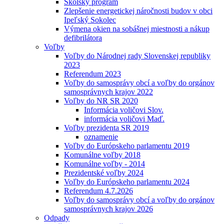
Školský program
Zlepšenie energetickej náročnosti budov v obci
Ipeľský Sokolec
Výmena okien na sobášnej miestnosti a nákup
defibrilátora
Voľby
Voľby do Národnej rady Slovenskej republiky
2023
Referendum 2023
Voľby do samosprávy obcí a voľby do orgánov
samosprávnych krajov 2022
Voľby do NR SR 2020
Informácia voličovi Slov.
informácia voličovi Maď.
Voľby prezidenta SR 2019
oznamenie
Voľby do Európskeho parlamentu 2019
Komunálne voľby 2018
Komunálne voľby - 2014
Prezidentské voľby 2024
Voľby do Európskeho parlamentu 2024
Referendum 4.7.2026
Voľby do samosprávy obcí a voľby do orgánov
samosprávnych krajov 2026
Odpady