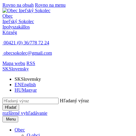
Rovno na obsah
Rovno na menu
Obec
Ipeľský Sokolec
Ipolyszakállos
Község
00421 (0) 36/778 72 24
obecsokolec@gmail.com
Mapa webu
RSS
SK
Slovensky
SK
Slovensky
EN
English
HU
Magyar
Hľadaný výraz
Hľadať
rozšírené vyhľadávanie
Menu
Obec
O obci