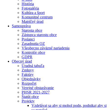
História
Fotogaléria
Kultúra a šport
Komunitné centrum
Matričný úrad
Samospráva
Starosta obce
Zástupca starostu obce
Poslanci
Zasadnutia OZ
Všeobecno záväzné nariadenia
Kontrolór obce
GDPR
Obecný úrad
Úradná tabuľa
Zmluvy
Faktúry
Objednávky
Rozpočet
Verejné obstarávanie
PHSR 2021-2027
Štatút obce
Projekty
Vzdelávaj sa aby si mohol podn, podnikaj aby si
sa rozvíjal.