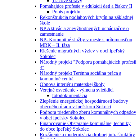
Tlačové správy
Pomáhajúce profesie v edukácii detí a žiakov II
Popis projektu
Rekonštrukcia podlahových krytín na základnej
škole
NP Aktivácia znevýhodnených uchádzačov o
zamestnanie
NP- Komunitné služby v meste s prítomnosťou
MRK – II. fáza
Riešenie migračných výziev v obci Ipeľský
Sokolec
Národný projekt "Podpora pomáhajúcich profesií
3"
Národný projekt Terénna sociálna práca a
komunitné centrá
Obnova interiéru materskej školy
Verejné osvetlenie - výmena svietidiel
fotodokumentácia
Zlepšenie energetickej hospodárnosti budovy
obecného úradu v Ipeľskom Sokolci
Podpora triedeného zberu komunálnych odpadov
v obci Ipeľský Sokolec
Financovanie Obstaranie komunálnej techniky
do obce Ipeľský Sokolec
Rozšírenie a modernizácia drobnej infraštruktúry