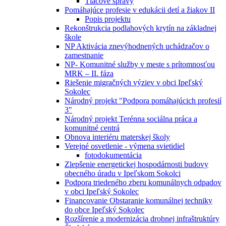
Tlačové správy
Pomáhajúce profesie v edukácii detí a žiakov II
Popis projektu
Rekonštrukcia podlahových krytín na základnej
škole
NP Aktivácia znevýhodnených uchádzačov o
zamestnanie
NP- Komunitné služby v meste s prítomnosťou
MRK – II. fáza
Riešenie migračných výziev v obci Ipeľský
Sokolec
Národný projekt "Podpora pomáhajúcich profesií
3"
Národný projekt Terénna sociálna práca a
komunitné centrá
Obnova interiéru materskej školy
Verejné osvetlenie - výmena svietidiel
fotodokumentácia
Zlepšenie energetickej hospodárnosti budovy
obecného úradu v Ipeľskom Sokolci
Podpora triedeného zberu komunálnych odpadov
v obci Ipeľský Sokolec
Financovanie Obstaranie komunálnej techniky
do obce Ipeľský Sokolec
Rozšírenie a modernizácia drobnej infraštruktúry