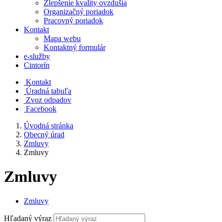
Zlepšenie kvality ovzdušia
Organizačný poriadok
Pracovný poriadok
Kontakt
Mapa webu
Kontaktný formulár
e-služby
Cintorín
Kontakt
Úradná tabuľa
Zvoz odpadov
Facebook
Úvodná stránka
Obecný úrad
Zmluvy
Zmluvy
Zmluvy
Zmluvy
Hľadaný výraz