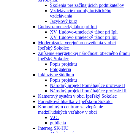
Školenia pre začínajúcich podnikateľov
Vzdelávacie moduly turistického
vzdelávania
Jazykový kurz
Ľudovo-umelecký tábor pri Ipli
XV. Ľudovo-umelecký tábor pri Ipli
XV. Ľudovo-umelecký tábor pri Ipli
Modernizácia verejného osvetlenia v obci
Ipeľský Sokolec
Zníženie energetickej náročnosti obecného úradu
Ipeľský Sokolec
Popis projektu
Fotogaleria
Inkluzívne štúdium
Popis projektu
Národný projekt Pomáhajúce profesie II
Národný projekt Pomáhajúce profesie III
Kamerový systém v obci Ipeľský Sokolec
Poriadková hliadka v Ipeľskom Sokolci
Komunitným centrom za zlepšenie
medziľudských vzťahov v obci
V.O.
publicita
Interreg SK-HU