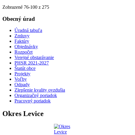
Zobrazené
76
-
100
z 275
Obecný úrad
Úradná tabuľa
Zmluvy
Faktúry
Objednávky
Rozpočet
Verejné obstarávanie
PHSR 2021-2027
Štatút obce
Projekty
Voľby
Odpady
Zlepšenie kvality ovzdušia
Organizačný poriadok
Pracovný poriadok
Okres Levice