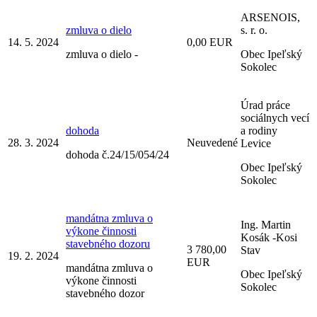
ARSENOIS,
zmluva o dielo
s. r. o.
14. 5. 2024
0,00 EUR
zmluva o dielo -
Obec Ipeľský
Sokolec
Úrad práce
sociálnych vecí
dohoda
a rodiny
28. 3. 2024
Neuvedené
Levice
dohoda č.24/15/054/24
Obec Ipeľský
Sokolec
mandátna zmluva o
Ing. Martin
výkone činnosti
Kosák -Kosi
stavebného dozoru
3 780,00
Stav
19. 2. 2024
EUR
mandátna zmluva o
Obec Ipeľský
výkone činnosti
Sokolec
stavebného dozor