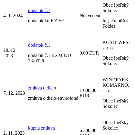
Obec Ipeľský
dodatok č.1
Sokolec
4. 1. 2024
Neuvedené
dodatok ku KZ FF
Ing. František
Földes
KOSIT WEST
dodatok č.1
s. r. o.
28. 12.
0,00 EUR
dodatok č.1 k ZM-OD-
2023
Obec Ipeľský
23-0026
Sokolec
WINDPARK
KOMÁRNO,
zmluva o dielo
1 000,00
s.r.o.
7. 12. 2023
EUR
zmluva o dielo-envirofond
Obec Ipeľský
Sokolec
Obec Ipeľský
kúpna zmluva
Sokolec
6 300,00
2. 11. 2023