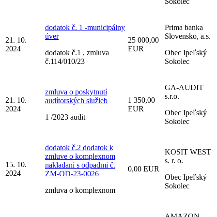
Sokolec
dodatok č. 1 -municipálny
Prima banka
úver
Slovensko, a.s.
21. 10.
25 000,00
2024
EUR
dodatok č.1 , zmluva
Obec Ipeľský
č.114/010/23
Sokolec
GA-AUDIT
zmluva o poskytnutí
s.r.o.
21. 10.
1 350,00
audítorských služieb
2024
EUR
Obec Ipeľský
1 /2023 audit
Sokolec
dodatok č.2 dodatok k
KOSIT WEST
zmluve o komplexnom
s. r. o.
15. 10.
nakladaní s odpadmi č.
0,00 EUR
2024
ZM-OD-23-0026
Obec Ipeľský
Sokolec
zmluva o komplexnom
AMAZON