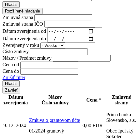
Hľadať
Rozšírené hľadanie
Zmluvná strana
Zmluvná strana IČO
Dátum zverejnenia od
Dátum zverejnenia do
Zverejnený v roku
Číslo zmluvy
Názov / Predmet zmluvy
Cena od
Cena do
Zrušiť filter
Zavrieť
Dátum
Názov
Zmluvné
Cena *
zverejnenia
Číslo zmluvy
strany
Prima banka
Zmluva o grantovom účte
Slovensko, a.s.
9. 12. 2024
0,00 EUR
01/2024 grantový
Obec Ipeľský
Sokolec