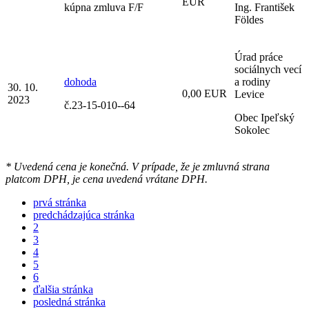
EUR
kúpna zmluva F/F
Ing. František
Földes
Úrad práce
sociálnych vecí
dohoda
a rodiny
30. 10.
0,00 EUR
Levice
2023
č.23-15-010--64
Obec Ipeľský
Sokolec
* Uvedená cena je konečná. V prípade, že je zmluvná strana
platcom DPH, je cena uvedená vrátane DPH.
prvá stránka
predchádzajúca stránka
2
3
4
5
6
ďalšia stránka
posledná stránka