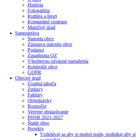
História
Fotogaléria
Kultúra a šport
Komunitné centrum
Matričný úrad
Samospráva
Starosta obce
Zástupca starostu obce
Poslanci
Zasadnutia OZ
Všeobecno záväzné nariadenia
Kontrolór obce
GDPR
Obecný úrad
Úradná tabuľa
Zmluvy
Faktúry
Objednávky
Rozpočet
Verejné obstarávanie
PHSR 2021-2027
Štatút obce
Projekty
Vzdelávaj sa aby si mohol podn, podnikaj aby si
sa rozvíjal.