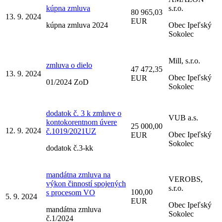
kúpna zmluva
s.r.o.
80 965,03
13. 9. 2024
EUR
kúpna zmluva 2024
Obec Ipeľský
Sokolec
Mill, s.r.o.
zmluva o dielo
47 472,35
13. 9. 2024
Obec Ipeľský
EUR
01/2024 ZoD
Sokolec
dodatok č. 3 k zmluve o
VUB a.s.
kontokorentnom úvere
25 000,00
12. 9. 2024
č.1019/2021UZ
Obec Ipeľský
EUR
Sokolec
dodatok č.3-kk
mandátna zmluva na
VEROBS,
výkon činností spojených
s.r.o.
100,00
s procesom VO
5. 9. 2024
EUR
Obec Ipeľský
mandátna zmluva
Sokolec
č.1/2024