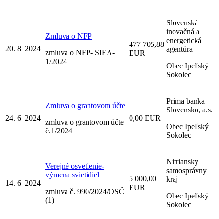
Slovenská
inovačná a
Zmluva o NFP
energetická
477 705,88
20. 8. 2024
agentúra
zmluva o NFP- SIEA-
EUR
1/2024
Obec Ipeľský
Sokolec
Prima banka
Zmluva o grantovom účte
Slovensko, a.s.
24. 6. 2024
0,00 EUR
zmluva o grantovom účte
Obec Ipeľský
č.1/2024
Sokolec
Nitriansky
Verejné osvetlenie-
samosprávny
výmena svietidiel
5 000,00
kraj
14. 6. 2024
EUR
zmluva č. 990/2024/OSČ
Obec Ipeľský
(1)
Sokolec