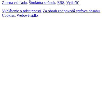
Zmena vzhľadu
,
Štruktúra stránok
,
RSS
,
Vytlačiť
Vyhlásenie o prístupnosti
,
Za obsah zodpovedá správca obsahu
,
Cookies
,
Webové sídlo