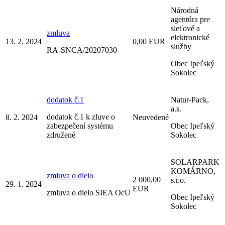
Národná
agentúra pre
sieťové a
zmluva
elektronické
13. 2. 2024
0,00 EUR
služby
RA-SNCA/20207030
Obec Ipeľský
Sokolec
dodatok č.1
Natur-Pack,
a.s.
dodatok č.1 k zluve o
8. 2. 2024
Neuvedené
zabezpečení systému
Obec Ipeľský
združené
Sokolec
SOLARPARK
KOMÁRNO,
zmluva o dielo
2 000,00
s.r.o.
29. 1. 2024
EUR
zmluva o dielo SIEA OcU
Obec Ipeľský
Sokolec