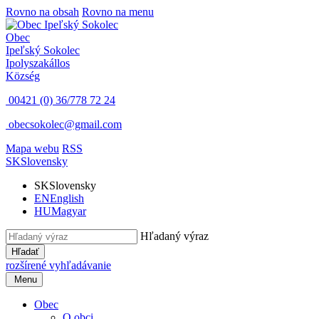
Rovno na obsah
Rovno na menu
Obec
Ipeľský Sokolec
Ipolyszakállos
Község
00421 (0) 36/778 72 24
obecsokolec@gmail.com
Mapa webu
RSS
SK
Slovensky
SK
Slovensky
EN
English
HU
Magyar
Hľadaný výraz
Hľadať
rozšírené vyhľadávanie
Menu
Obec
O obci