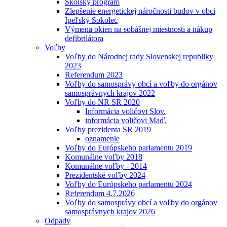
Školský program
Zlepšenie energetickej náročnosti budov v obci
Ipeľský Sokolec
Výmena okien na sobášnej miestnosti a nákup
defibrilátora
Voľby
Voľby do Národnej rady Slovenskej republiky
2023
Referendum 2023
Voľby do samosprávy obcí a voľby do orgánov
samosprávnych krajov 2022
Voľby do NR SR 2020
Informácia voličovi Slov.
informácia voličovi Maď.
Voľby prezidenta SR 2019
oznamenie
Voľby do Európskeho parlamentu 2019
Komunálne voľby 2018
Komunálne voľby - 2014
Prezidentské voľby 2024
Voľby do Európskeho parlamentu 2024
Referendum 4.7.2026
Voľby do samosprávy obcí a voľby do orgánov
samosprávnych krajov 2026
Odpady