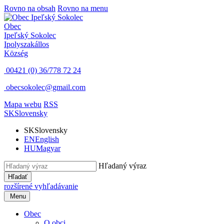
Rovno na obsah
Rovno na menu
Obec
Ipeľský Sokolec
Ipolyszakállos
Község
00421 (0) 36/778 72 24
obecsokolec@gmail.com
Mapa webu
RSS
SK
Slovensky
SK
Slovensky
EN
English
HU
Magyar
Hľadaný výraz
Hľadať
rozšírené vyhľadávanie
Menu
Obec
O obci