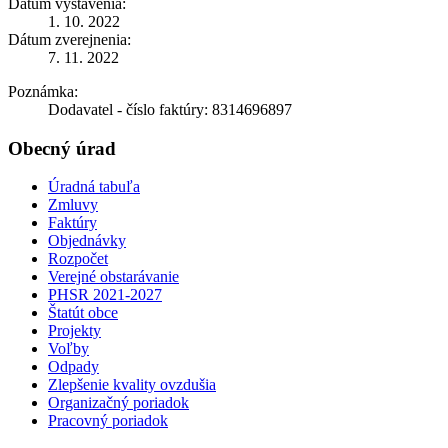
Dátum vystavenia:
1. 10. 2022
Dátum zverejnenia:
7. 11. 2022
Poznámka:
Dodavatel - číslo faktúry: 8314696897
Obecný úrad
Úradná tabuľa
Zmluvy
Faktúry
Objednávky
Rozpočet
Verejné obstarávanie
PHSR 2021-2027
Štatút obce
Projekty
Voľby
Odpady
Zlepšenie kvality ovzdušia
Organizačný poriadok
Pracovný poriadok