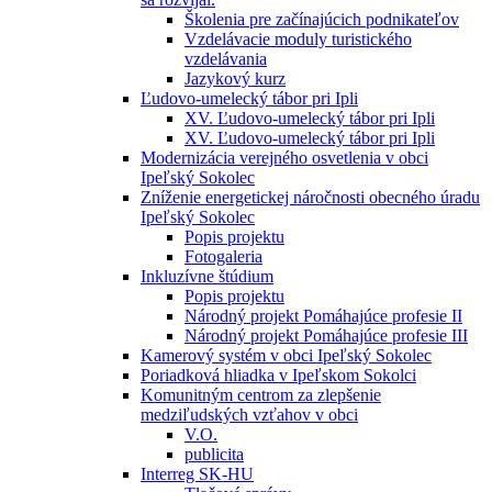
Školenia pre začínajúcich podnikateľov
Vzdelávacie moduly turistického
vzdelávania
Jazykový kurz
Ľudovo-umelecký tábor pri Ipli
XV. Ľudovo-umelecký tábor pri Ipli
XV. Ľudovo-umelecký tábor pri Ipli
Modernizácia verejného osvetlenia v obci
Ipeľský Sokolec
Zníženie energetickej náročnosti obecného úradu
Ipeľský Sokolec
Popis projektu
Fotogaleria
Inkluzívne štúdium
Popis projektu
Národný projekt Pomáhajúce profesie II
Národný projekt Pomáhajúce profesie III
Kamerový systém v obci Ipeľský Sokolec
Poriadková hliadka v Ipeľskom Sokolci
Komunitným centrom za zlepšenie
medziľudských vzťahov v obci
V.O.
publicita
Interreg SK-HU