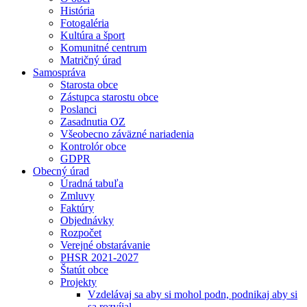
História
Fotogaléria
Kultúra a šport
Komunitné centrum
Matričný úrad
Samospráva
Starosta obce
Zástupca starostu obce
Poslanci
Zasadnutia OZ
Všeobecno záväzné nariadenia
Kontrolór obce
GDPR
Obecný úrad
Úradná tabuľa
Zmluvy
Faktúry
Objednávky
Rozpočet
Verejné obstarávanie
PHSR 2021-2027
Štatút obce
Projekty
Vzdelávaj sa aby si mohol podn, podnikaj aby si
sa rozvíjal.