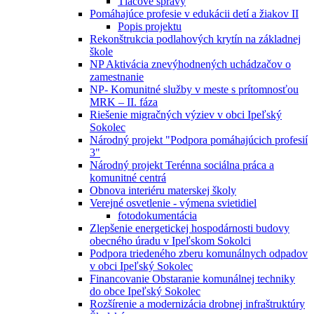
Tlačové správy
Pomáhajúce profesie v edukácii detí a žiakov II
Popis projektu
Rekonštrukcia podlahových krytín na základnej
škole
NP Aktivácia znevýhodnených uchádzačov o
zamestnanie
NP- Komunitné služby v meste s prítomnosťou
MRK – II. fáza
Riešenie migračných výziev v obci Ipeľský
Sokolec
Národný projekt "Podpora pomáhajúcich profesií
3"
Národný projekt Terénna sociálna práca a
komunitné centrá
Obnova interiéru materskej školy
Verejné osvetlenie - výmena svietidiel
fotodokumentácia
Zlepšenie energetickej hospodárnosti budovy
obecného úradu v Ipeľskom Sokolci
Podpora triedeného zberu komunálnych odpadov
v obci Ipeľský Sokolec
Financovanie Obstaranie komunálnej techniky
do obce Ipeľský Sokolec
Rozšírenie a modernizácia drobnej infraštruktúry