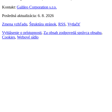
Kontakt:
Galileo Corporation s.r.o.
Posledná aktualizácia: 6. 8. 2026
Zmena vzhľadu
,
Štruktúra stránok
,
RSS
,
Vytlačiť
Vyhlásenie o prístupnosti
,
Za obsah zodpovedá správca obsahu
,
Cookies
,
Webové sídlo