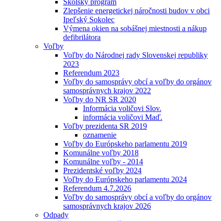
Školský program
Zlepšenie energetickej náročnosti budov v obci
Ipeľský Sokolec
Výmena okien na sobášnej miestnosti a nákup
defibrilátora
Voľby
Voľby do Národnej rady Slovenskej republiky
2023
Referendum 2023
Voľby do samosprávy obcí a voľby do orgánov
samosprávnych krajov 2022
Voľby do NR SR 2020
Informácia voličovi Slov.
informácia voličovi Maď.
Voľby prezidenta SR 2019
oznamenie
Voľby do Európskeho parlamentu 2019
Komunálne voľby 2018
Komunálne voľby - 2014
Prezidentské voľby 2024
Voľby do Európskeho parlamentu 2024
Referendum 4.7.2026
Voľby do samosprávy obcí a voľby do orgánov
samosprávnych krajov 2026
Odpady