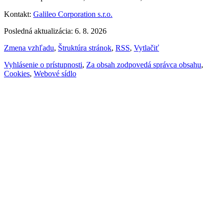
Kontakt:
Galileo Corporation s.r.o.
Posledná aktualizácia: 6. 8. 2026
Zmena vzhľadu
,
Štruktúra stránok
,
RSS
,
Vytlačiť
Vyhlásenie o prístupnosti
,
Za obsah zodpovedá správca obsahu
,
Cookies
,
Webové sídlo