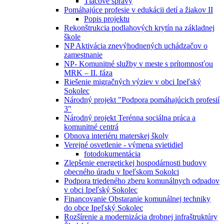
Tlačové správy
Pomáhajúce profesie v edukácii detí a žiakov II
Popis projektu
Rekonštrukcia podlahových krytín na základnej
škole
NP Aktivácia znevýhodnených uchádzačov o
zamestnanie
NP- Komunitné služby v meste s prítomnosťou
MRK – II. fáza
Riešenie migračných výziev v obci Ipeľský
Sokolec
Národný projekt "Podpora pomáhajúcich profesií
3"
Národný projekt Terénna sociálna práca a
komunitné centrá
Obnova interiéru materskej školy
Verejné osvetlenie - výmena svietidiel
fotodokumentácia
Zlepšenie energetickej hospodárnosti budovy
obecného úradu v Ipeľskom Sokolci
Podpora triedeného zberu komunálnych odpadov
v obci Ipeľský Sokolec
Financovanie Obstaranie komunálnej techniky
do obce Ipeľský Sokolec
Rozšírenie a modernizácia drobnej infraštruktúry