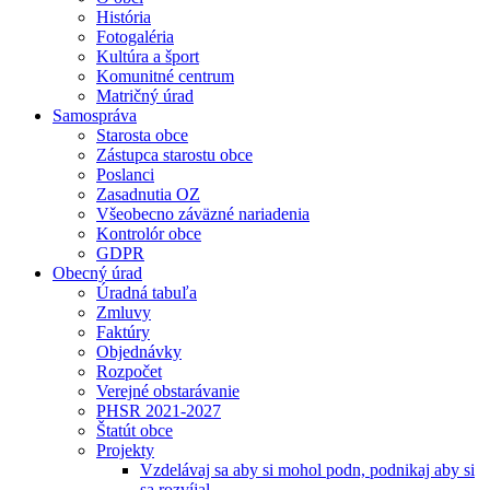
História
Fotogaléria
Kultúra a šport
Komunitné centrum
Matričný úrad
Samospráva
Starosta obce
Zástupca starostu obce
Poslanci
Zasadnutia OZ
Všeobecno záväzné nariadenia
Kontrolór obce
GDPR
Obecný úrad
Úradná tabuľa
Zmluvy
Faktúry
Objednávky
Rozpočet
Verejné obstarávanie
PHSR 2021-2027
Štatút obce
Projekty
Vzdelávaj sa aby si mohol podn, podnikaj aby si
sa rozvíjal.