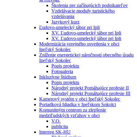
Školenia pre začínajúcich podnikateľov
Vzdelávacie moduly turistického
vzdelávania
Jazykový kurz
Ľudovo-umelecký tábor pri Ipli
XV. Ľudovo-umelecký tábor pri Ipli
XV. Ľudovo-umelecký tábor pri Ipli
Modernizácia verejného osvetlenia v obci
Ipeľský Sokolec
Zníženie energetickej náročnosti obecného úradu
Ipeľský Sokolec
Popis projektu
Fotogaleria
Inkluzívne štúdium
Popis projektu
Národný projekt Pomáhajúce profesie II
Národný projekt Pomáhajúce profesie III
Kamerový systém v obci Ipeľský Sokolec
Poriadková hliadka v Ipeľskom Sokolci
Komunitným centrom za zlepšenie
medziľudských vzťahov v obci
V.O.
publicita
Interreg SK-HU