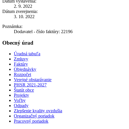
Dátum vystavenia:
2. 9. 2022
Dátum zverejnenia:
3. 10. 2022
Poznámka:
Dodavatel - číslo faktúry: 22196
Obecný úrad
Úradná tabuľa
Zmluvy
Faktúry
Objednávky
Rozpočet
Verejné obstarávanie
PHSR 2021-2027
Štatút obce
Projekty
Voľby
Odpady
Zlepšenie kvality ovzdušia
Organizačný poriadok
Pracovný poriadok