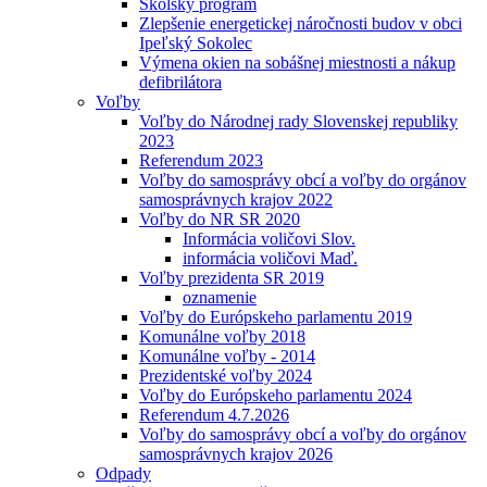
Školský program
Zlepšenie energetickej náročnosti budov v obci
Ipeľský Sokolec
Výmena okien na sobášnej miestnosti a nákup
defibrilátora
Voľby
Voľby do Národnej rady Slovenskej republiky
2023
Referendum 2023
Voľby do samosprávy obcí a voľby do orgánov
samosprávnych krajov 2022
Voľby do NR SR 2020
Informácia voličovi Slov.
informácia voličovi Maď.
Voľby prezidenta SR 2019
oznamenie
Voľby do Európskeho parlamentu 2019
Komunálne voľby 2018
Komunálne voľby - 2014
Prezidentské voľby 2024
Voľby do Európskeho parlamentu 2024
Referendum 4.7.2026
Voľby do samosprávy obcí a voľby do orgánov
samosprávnych krajov 2026
Odpady