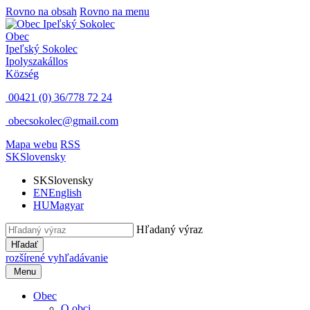
Rovno na obsah
Rovno na menu
Obec
Ipeľský Sokolec
Ipolyszakállos
Község
00421 (0) 36/778 72 24
obecsokolec@gmail.com
Mapa webu
RSS
SK
Slovensky
SK
Slovensky
EN
English
HU
Magyar
Hľadaný výraz
Hľadať
rozšírené vyhľadávanie
Menu
Obec
O obci