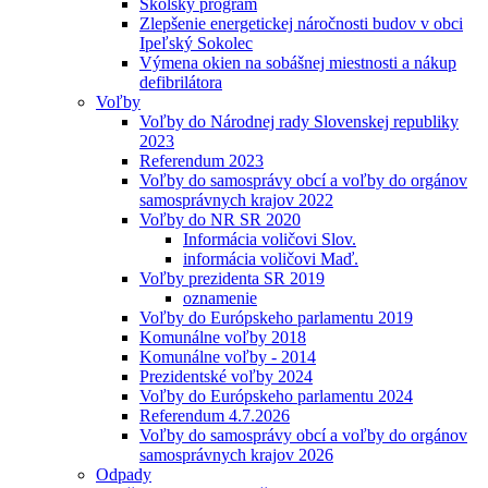
Školský program
Zlepšenie energetickej náročnosti budov v obci
Ipeľský Sokolec
Výmena okien na sobášnej miestnosti a nákup
defibrilátora
Voľby
Voľby do Národnej rady Slovenskej republiky
2023
Referendum 2023
Voľby do samosprávy obcí a voľby do orgánov
samosprávnych krajov 2022
Voľby do NR SR 2020
Informácia voličovi Slov.
informácia voličovi Maď.
Voľby prezidenta SR 2019
oznamenie
Voľby do Európskeho parlamentu 2019
Komunálne voľby 2018
Komunálne voľby - 2014
Prezidentské voľby 2024
Voľby do Európskeho parlamentu 2024
Referendum 4.7.2026
Voľby do samosprávy obcí a voľby do orgánov
samosprávnych krajov 2026
Odpady