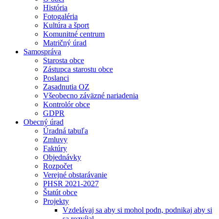
História
Fotogaléria
Kultúra a šport
Komunitné centrum
Matričný úrad
Samospráva
Starosta obce
Zástupca starostu obce
Poslanci
Zasadnutia OZ
Všeobecno záväzné nariadenia
Kontrolór obce
GDPR
Obecný úrad
Úradná tabuľa
Zmluvy
Faktúry
Objednávky
Rozpočet
Verejné obstarávanie
PHSR 2021-2027
Štatút obce
Projekty
Vzdelávaj sa aby si mohol podn, podnikaj aby si
sa rozvíjal.