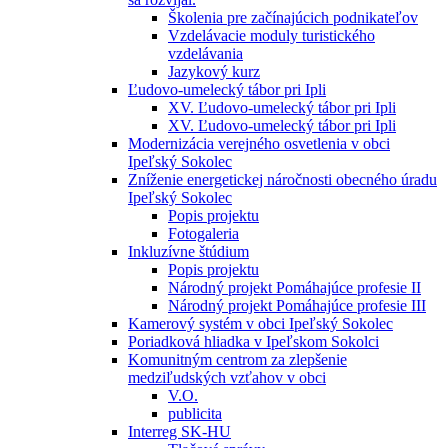
Školenia pre začínajúcich podnikateľov
Vzdelávacie moduly turistického
vzdelávania
Jazykový kurz
Ľudovo-umelecký tábor pri Ipli
XV. Ľudovo-umelecký tábor pri Ipli
XV. Ľudovo-umelecký tábor pri Ipli
Modernizácia verejného osvetlenia v obci
Ipeľský Sokolec
Zníženie energetickej náročnosti obecného úradu
Ipeľský Sokolec
Popis projektu
Fotogaleria
Inkluzívne štúdium
Popis projektu
Národný projekt Pomáhajúce profesie II
Národný projekt Pomáhajúce profesie III
Kamerový systém v obci Ipeľský Sokolec
Poriadková hliadka v Ipeľskom Sokolci
Komunitným centrom za zlepšenie
medziľudských vzťahov v obci
V.O.
publicita
Interreg SK-HU