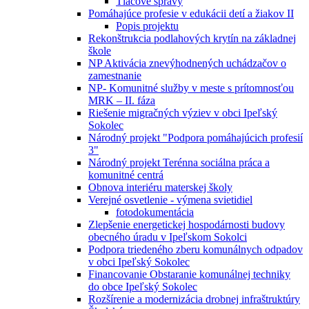
Tlačové správy
Pomáhajúce profesie v edukácii detí a žiakov II
Popis projektu
Rekonštrukcia podlahových krytín na základnej
škole
NP Aktivácia znevýhodnených uchádzačov o
zamestnanie
NP- Komunitné služby v meste s prítomnosťou
MRK – II. fáza
Riešenie migračných výziev v obci Ipeľský
Sokolec
Národný projekt "Podpora pomáhajúcich profesií
3"
Národný projekt Terénna sociálna práca a
komunitné centrá
Obnova interiéru materskej školy
Verejné osvetlenie - výmena svietidiel
fotodokumentácia
Zlepšenie energetickej hospodárnosti budovy
obecného úradu v Ipeľskom Sokolci
Podpora triedeného zberu komunálnych odpadov
v obci Ipeľský Sokolec
Financovanie Obstaranie komunálnej techniky
do obce Ipeľský Sokolec
Rozšírenie a modernizácia drobnej infraštruktúry