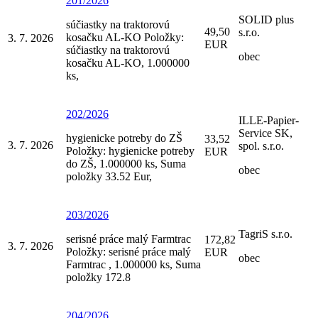
201/2026
SOLID plus
súčiastky na traktorovú
49,50
s.r.o.
kosačku AL-KO Položky:
3. 7. 2026
EUR
súčiastky na traktorovú
obec
kosačku AL-KO, 1.000000
ks,
202/2026
ILLE-Papier-
Service SK,
hygienicke potreby do ZŠ
33,52
3. 7. 2026
spol. s.r.o.
Položky: hygienicke potreby
EUR
do ZŠ, 1.000000 ks, Suma
obec
položky 33.52 Eur,
203/2026
TagriS s.r.o.
serisné práce malý Farmtrac
172,82
3. 7. 2026
Položky: serisné práce malý
EUR
obec
Farmtrac , 1.000000 ks, Suma
položky 172.8
204/2026