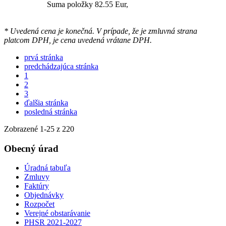
Suma položky 82.55 Eur,
* Uvedená cena je konečná. V prípade, že je zmluvná strana
platcom DPH, je cena uvedená vrátane DPH.
prvá stránka
predchádzajúca stránka
1
2
3
ďalšia stránka
posledná stránka
Zobrazené
1
-
25
z 220
Obecný úrad
Úradná tabuľa
Zmluvy
Faktúry
Objednávky
Rozpočet
Verejné obstarávanie
PHSR 2021-2027