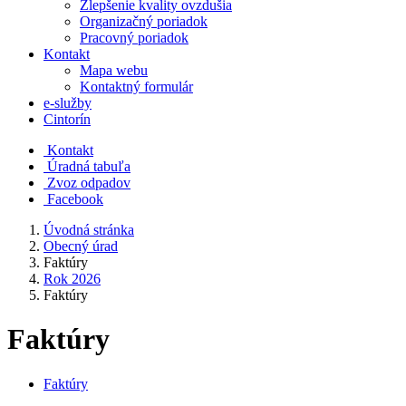
Zlepšenie kvality ovzdušia
Organizačný poriadok
Pracovný poriadok
Kontakt
Mapa webu
Kontaktný formulár
e-služby
Cintorín
Kontakt
Úradná tabuľa
Zvoz odpadov
Facebook
Úvodná stránka
Obecný úrad
Faktúry
Rok 2026
Faktúry
Faktúry
Faktúry