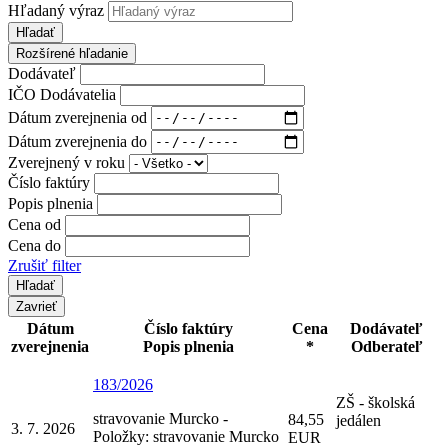
Hľadaný výraz
Hľadať
Rozšírené hľadanie
Dodávateľ
IČO Dodávatelia
Dátum zverejnenia od
Dátum zverejnenia do
Zverejnený v roku
Číslo faktúry
Popis plnenia
Cena od
Cena do
Zrušiť filter
Zavrieť
Dátum
Číslo faktúry
Cena
Dodávateľ
zverejnenia
Popis plnenia
*
Odberateľ
183/2026
ZŠ - školská
stravovanie Murcko -
84,55
jedálen
3. 7. 2026
Položky: stravovanie Murcko
EUR