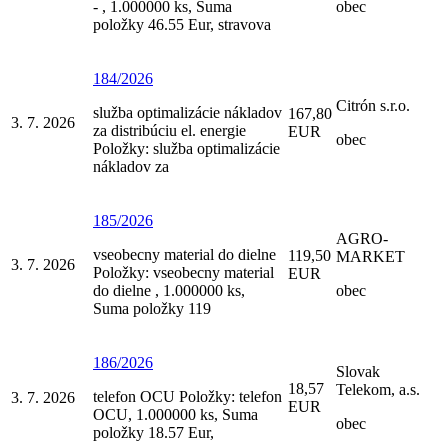
- , 1.000000 ks, Suma
obec
položky 46.55 Eur, stravova
184/2026
Citrón s.r.o.
služba optimalizácie nákladov
167,80
3. 7. 2026
za distribúciu el. energie
EUR
obec
Položky: služba optimalizácie
nákladov za
185/2026
AGRO-
vseobecny material do dielne
119,50
MARKET
3. 7. 2026
Položky: vseobecny material
EUR
do dielne , 1.000000 ks,
obec
Suma položky 119
186/2026
Slovak
18,57
Telekom, a.s.
telefon OCU Položky: telefon
3. 7. 2026
EUR
OCU, 1.000000 ks, Suma
obec
položky 18.57 Eur,