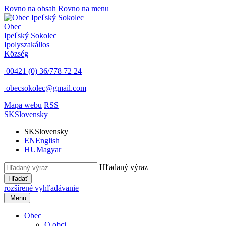
Rovno na obsah
Rovno na menu
Obec
Ipeľský Sokolec
Ipolyszakállos
Község
00421 (0) 36/778 72 24
obecsokolec@gmail.com
Mapa webu
RSS
SK
Slovensky
SK
Slovensky
EN
English
HU
Magyar
Hľadaný výraz
Hľadať
rozšírené vyhľadávanie
Menu
Obec
O obci