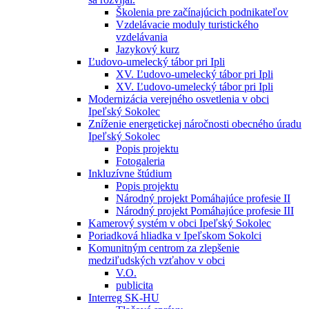
Školenia pre začínajúcich podnikateľov
Vzdelávacie moduly turistického
vzdelávania
Jazykový kurz
Ľudovo-umelecký tábor pri Ipli
XV. Ľudovo-umelecký tábor pri Ipli
XV. Ľudovo-umelecký tábor pri Ipli
Modernizácia verejného osvetlenia v obci
Ipeľský Sokolec
Zníženie energetickej náročnosti obecného úradu
Ipeľský Sokolec
Popis projektu
Fotogaleria
Inkluzívne štúdium
Popis projektu
Národný projekt Pomáhajúce profesie II
Národný projekt Pomáhajúce profesie III
Kamerový systém v obci Ipeľský Sokolec
Poriadková hliadka v Ipeľskom Sokolci
Komunitným centrom za zlepšenie
medziľudských vzťahov v obci
V.O.
publicita
Interreg SK-HU