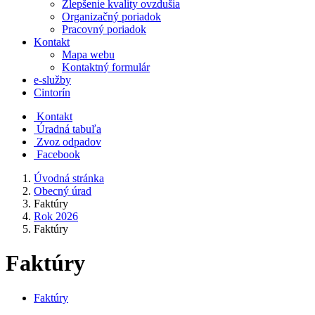
Zlepšenie kvality ovzdušia
Organizačný poriadok
Pracovný poriadok
Kontakt
Mapa webu
Kontaktný formulár
e-služby
Cintorín
Kontakt
Úradná tabuľa
Zvoz odpadov
Facebook
Úvodná stránka
Obecný úrad
Faktúry
Rok 2026
Faktúry
Faktúry
Faktúry