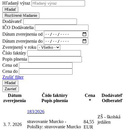
Hľadaný výraz
Hľadať
Rozšírené hľadanie
Dodávateľ
IČO Dodávatelia
Dátum zverejnenia od
Dátum zverejnenia do
Zverejnený v roku
Číslo faktúry
Popis plnenia
Cena od
Cena do
Zrušiť filter
Zavrieť
Dátum
Číslo faktúry
Cena
Dodávateľ
zverejnenia
Popis plnenia
*
Odberateľ
183/2026
ZŠ - školská
stravovanie Murcko -
84,55
jedálen
3. 7. 2026
Položky: stravovanie Murcko
EUR