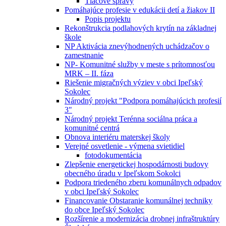
Tlačové správy
Pomáhajúce profesie v edukácii detí a žiakov II
Popis projektu
Rekonštrukcia podlahových krytín na základnej
škole
NP Aktivácia znevýhodnených uchádzačov o
zamestnanie
NP- Komunitné služby v meste s prítomnosťou
MRK – II. fáza
Riešenie migračných výziev v obci Ipeľský
Sokolec
Národný projekt "Podpora pomáhajúcich profesií
3"
Národný projekt Terénna sociálna práca a
komunitné centrá
Obnova interiéru materskej školy
Verejné osvetlenie - výmena svietidiel
fotodokumentácia
Zlepšenie energetickej hospodárnosti budovy
obecného úradu v Ipeľskom Sokolci
Podpora triedeného zberu komunálnych odpadov
v obci Ipeľský Sokolec
Financovanie Obstaranie komunálnej techniky
do obce Ipeľský Sokolec
Rozšírenie a modernizácia drobnej infraštruktúry