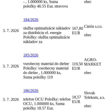
- , 1.000000 ks, Suma
obec
položky 46.55 Eur, stravova
184/2026
Citrón s.r.o.
služba optimalizácie nákladov
167,80
3. 7. 2026
za distribúciu el. energie
EUR
obec
Položky: služba optimalizácie
nákladov za
185/2026
AGRO-
vseobecny material do dielne
119,50
MARKET
3. 7. 2026
Položky: vseobecny material
EUR
do dielne , 1.000000 ks,
obec
Suma položky 119
186/2026
Slovak
18,57
Telekom, a.s.
telefon OCU Položky: telefon
3. 7. 2026
EUR
OCU, 1.000000 ks, Suma
obec
položky 18.57 Eur,