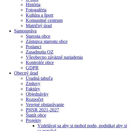
História
Fotogaléria
Kultúra a šport
Komunitné centrum
Matričný úrad
Samospráva
Starosta obce
Zástupca starostu obce
Poslanci
Zasadnutia OZ
Všeobecno záväzné nariadenia
Kontrolór obce
GDPR
Obecný úrad
Úradná tabuľa
Zmluvy
Faktúry
Objednávky
Rozpočet
Verejné obstarávanie
PHSR 2021-2027
Štatút obce
Projekty
Vzdelávaj sa aby si mohol podn, podnikaj aby si
sa rozvíjal.