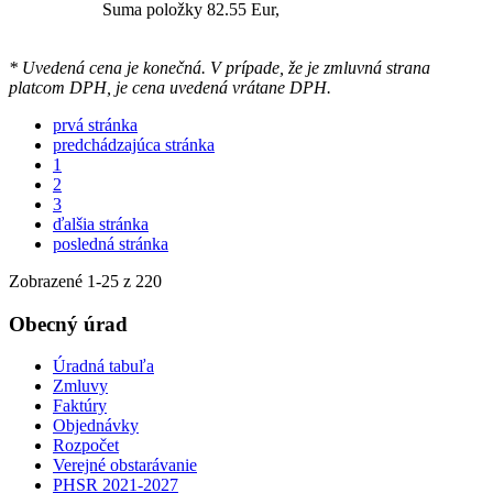
Suma položky 82.55 Eur,
* Uvedená cena je konečná. V prípade, že je zmluvná strana
platcom DPH, je cena uvedená vrátane DPH.
prvá stránka
predchádzajúca stránka
1
2
3
ďalšia stránka
posledná stránka
Zobrazené
1
-
25
z 220
Obecný úrad
Úradná tabuľa
Zmluvy
Faktúry
Objednávky
Rozpočet
Verejné obstarávanie
PHSR 2021-2027