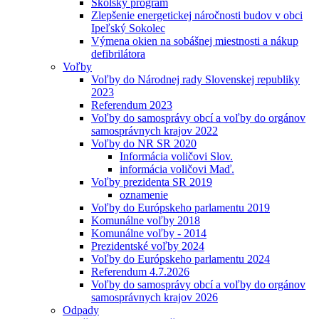
Školský program
Zlepšenie energetickej náročnosti budov v obci
Ipeľský Sokolec
Výmena okien na sobášnej miestnosti a nákup
defibrilátora
Voľby
Voľby do Národnej rady Slovenskej republiky
2023
Referendum 2023
Voľby do samosprávy obcí a voľby do orgánov
samosprávnych krajov 2022
Voľby do NR SR 2020
Informácia voličovi Slov.
informácia voličovi Maď.
Voľby prezidenta SR 2019
oznamenie
Voľby do Európskeho parlamentu 2019
Komunálne voľby 2018
Komunálne voľby - 2014
Prezidentské voľby 2024
Voľby do Európskeho parlamentu 2024
Referendum 4.7.2026
Voľby do samosprávy obcí a voľby do orgánov
samosprávnych krajov 2026
Odpady