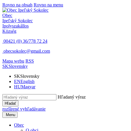
Rovno na obsah
Rovno na menu
Obec
Ipeľský Sokolec
Ipolyszakállos
Község
00421 (0) 36/778 72 24
obecsokolec@gmail.com
Mapa webu
RSS
SK
Slovensky
SK
Slovensky
EN
English
HU
Magyar
Hľadaný výraz
Hľadať
rozšírené vyhľadávanie
Menu
Obec
O obci