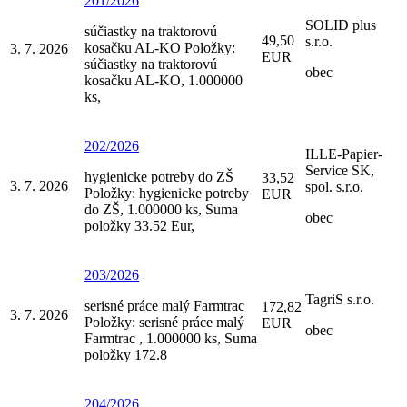
201/2026
SOLID plus
súčiastky na traktorovú
49,50
s.r.o.
kosačku AL-KO Položky:
3. 7. 2026
EUR
súčiastky na traktorovú
obec
kosačku AL-KO, 1.000000
ks,
202/2026
ILLE-Papier-
Service SK,
hygienicke potreby do ZŠ
33,52
3. 7. 2026
spol. s.r.o.
Položky: hygienicke potreby
EUR
do ZŠ, 1.000000 ks, Suma
obec
položky 33.52 Eur,
203/2026
TagriS s.r.o.
serisné práce malý Farmtrac
172,82
3. 7. 2026
Položky: serisné práce malý
EUR
obec
Farmtrac , 1.000000 ks, Suma
položky 172.8
204/2026