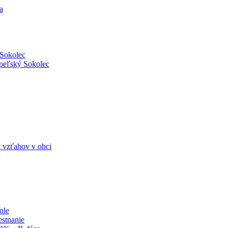
a
 Sokolec
Ipeľský Sokolec
 vzťahov v obci
ole
stnanie