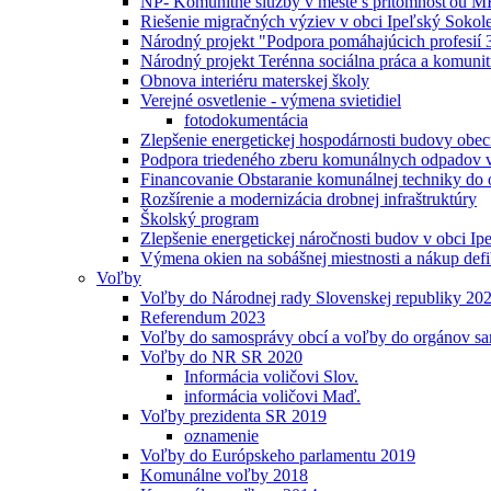
NP- Komunitné služby v meste s prítomnosťou MR
Riešenie migračných výziev v obci Ipeľský Sokol
Národný projekt "Podpora pomáhajúcich profesií 
Národný projekt Terénna sociálna práca a komunit
Obnova interiéru materskej školy
Verejné osvetlenie - výmena svietidiel
fotodokumentácia
Zlepšenie energetickej hospodárnosti budovy obe
Podpora triedeného zberu komunálnych odpadov v
Financovanie Obstaranie komunálnej techniky do 
Rozšírenie a modernizácia drobnej infraštruktúry
Školský program
Zlepšenie energetickej náročnosti budov v obci I
Výmena okien na sobášnej miestnosti a nákup defib
Voľby
Voľby do Národnej rady Slovenskej republiky 20
Referendum 2023
Voľby do samosprávy obcí a voľby do orgánov s
Voľby do NR SR 2020
Informácia voličovi Slov.
informácia voličovi Maď.
Voľby prezidenta SR 2019
oznamenie
Voľby do Európskeho parlamentu 2019
Komunálne voľby 2018