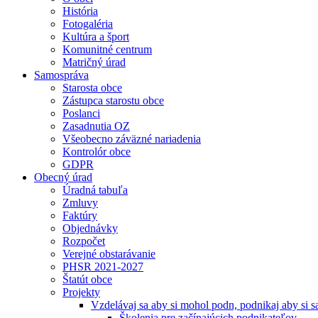
História
Fotogaléria
Kultúra a šport
Komunitné centrum
Matričný úrad
Samospráva
Starosta obce
Zástupca starostu obce
Poslanci
Zasadnutia OZ
Všeobecno záväzné nariadenia
Kontrolór obce
GDPR
Obecný úrad
Úradná tabuľa
Zmluvy
Faktúry
Objednávky
Rozpočet
Verejné obstarávanie
PHSR 2021-2027
Štatút obce
Projekty
Vzdelávaj sa aby si mohol podn, podnikaj aby si sa
Školenia pre začínajúcich podnikateľov