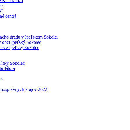
K – II. fáza
ec
3"
né centrá
cného úradu v Ipeľskom Sokolci
 obci Ipeľský Sokolec
obce Ipeľský Sokolec
peľský Sokolec
rilátora
23
amosprávnych krajov 2022