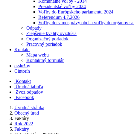
Komunálne voľby - 2014
Prezidentské voľby 2024
Voľby do Európskeho parlamentu 2024
Referendum 4.7.2026
Voľby do samosprávy obcí a voľby do orgánov s
Odpady
Zlepšenie kvality ovzdušia
Organizačný poriadok
Pracovný poriadok
Kontakt
Mapa webu
Kontaktný formulár
e-služby
Cintorín
Kontakt
Úradná tabuľa
Zvoz odpadov
Facebook
Úvodná stránka
Obecný úrad
Faktúry
Rok 2022
Faktúry