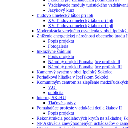
Vzdelávacie moduly turistického vzdelávani
Jazykový kurz
Ľudovo-umelecký tábor pri Ipli
XV. Ľudovo-umelecký tábor pri Ipli
XV. Ľudovo-umelecký tábor pri Ipli
Modernizácia verejného osvetlenia v obci Ipeľský
Zníženie energetickej náročnosti obecného úradu 
Popis projektu
Fotogaleria
Inkluzívne štúdium
Popis projektu
Národný projekt Pomáhajúce profesie II
Národný projekt Pomáhajúce profesie III
Kamerový systém v obci Ipeľský Sokolec
Poriadková hliadka v Ipeľskom Sokolci
Komunitným centrom za zlepšenie medziľudských
V.O.
publicita
Interreg SK-HU
Tlačové správy
Pomáhajúce profesie v edukácii detí a žiakov II
Popis projektu
Rekonštrukcia podlahových krytín na základnej šk
NP Aktivácia znevýhodnených uchádzačov o zame