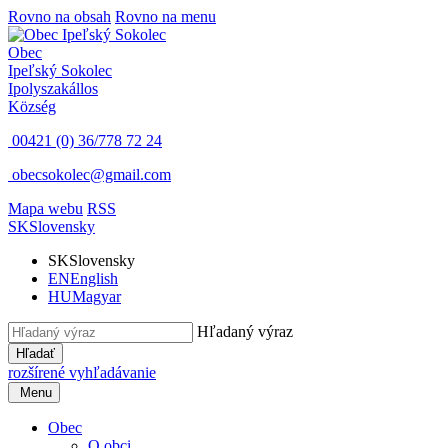
Rovno na obsah
Rovno na menu
Obec
Ipeľský Sokolec
Ipolyszakállos
Község
00421 (0) 36/778 72 24
obecsokolec@gmail.com
Mapa webu
RSS
SK
Slovensky
SK
Slovensky
EN
English
HU
Magyar
Hľadaný výraz
Hľadať
rozšírené vyhľadávanie
Menu
Obec
O obci