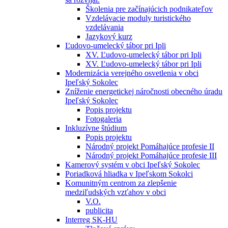
Školenia pre začínajúcich podnikateľov
Vzdelávacie moduly turistického
vzdelávania
Jazykový kurz
Ľudovo-umelecký tábor pri Ipli
XV. Ľudovo-umelecký tábor pri Ipli
XV. Ľudovo-umelecký tábor pri Ipli
Modernizácia verejného osvetlenia v obci
Ipeľský Sokolec
Zníženie energetickej náročnosti obecného úradu
Ipeľský Sokolec
Popis projektu
Fotogaleria
Inkluzívne štúdium
Popis projektu
Národný projekt Pomáhajúce profesie II
Národný projekt Pomáhajúce profesie III
Kamerový systém v obci Ipeľský Sokolec
Poriadková hliadka v Ipeľskom Sokolci
Komunitným centrom za zlepšenie
medziľudských vzťahov v obci
V.O.
publicita
Interreg SK-HU