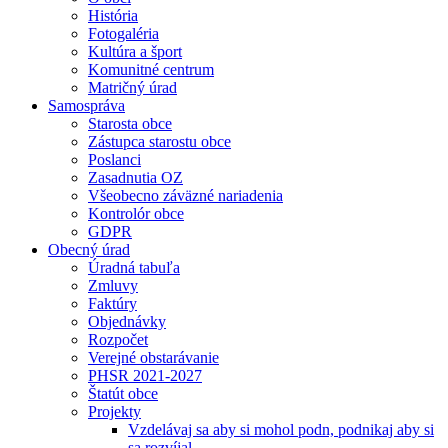
História
Fotogaléria
Kultúra a šport
Komunitné centrum
Matričný úrad
Samospráva
Starosta obce
Zástupca starostu obce
Poslanci
Zasadnutia OZ
Všeobecno záväzné nariadenia
Kontrolór obce
GDPR
Obecný úrad
Úradná tabuľa
Zmluvy
Faktúry
Objednávky
Rozpočet
Verejné obstarávanie
PHSR 2021-2027
Štatút obce
Projekty
Vzdelávaj sa aby si mohol podn, podnikaj aby si
sa rozvíjal.