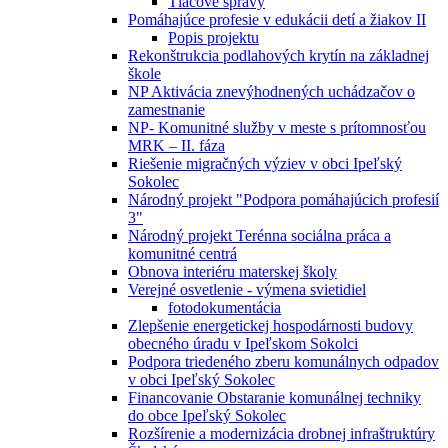
Tlačové správy
Pomáhajúce profesie v edukácii detí a žiakov II
Popis projektu
Rekonštrukcia podlahových krytín na základnej
škole
NP Aktivácia znevýhodnených uchádzačov o
zamestnanie
NP- Komunitné služby v meste s prítomnosťou
MRK – II. fáza
Riešenie migračných výziev v obci Ipeľský
Sokolec
Národný projekt "Podpora pomáhajúcich profesií
3"
Národný projekt Terénna sociálna práca a
komunitné centrá
Obnova interiéru materskej školy
Verejné osvetlenie - výmena svietidiel
fotodokumentácia
Zlepšenie energetickej hospodárnosti budovy
obecného úradu v Ipeľskom Sokolci
Podpora triedeného zberu komunálnych odpadov
v obci Ipeľský Sokolec
Financovanie Obstaranie komunálnej techniky
do obce Ipeľský Sokolec
Rozšírenie a modernizácia drobnej infraštruktúry