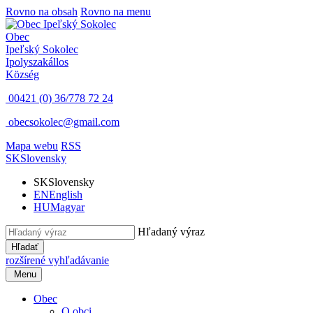
Rovno na obsah
Rovno na menu
Obec
Ipeľský Sokolec
Ipolyszakállos
Község
00421 (0) 36/778 72 24
obecsokolec@gmail.com
Mapa webu
RSS
SK
Slovensky
SK
Slovensky
EN
English
HU
Magyar
Hľadaný výraz
Hľadať
rozšírené vyhľadávanie
Menu
Obec
O obci