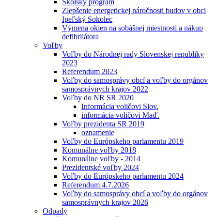
Školský program
Zlepšenie energetickej náročnosti budov v obci
Ipeľský Sokolec
Výmena okien na sobášnej miestnosti a nákup
defibrilátora
Voľby
Voľby do Národnej rady Slovenskej republiky
2023
Referendum 2023
Voľby do samosprávy obcí a voľby do orgánov
samosprávnych krajov 2022
Voľby do NR SR 2020
Informácia voličovi Slov.
informácia voličovi Maď.
Voľby prezidenta SR 2019
oznamenie
Voľby do Európskeho parlamentu 2019
Komunálne voľby 2018
Komunálne voľby - 2014
Prezidentské voľby 2024
Voľby do Európskeho parlamentu 2024
Referendum 4.7.2026
Voľby do samosprávy obcí a voľby do orgánov
samosprávnych krajov 2026
Odpady