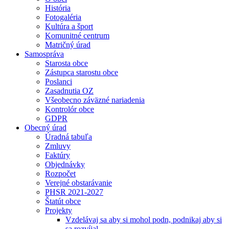
História
Fotogaléria
Kultúra a šport
Komunitné centrum
Matričný úrad
Samospráva
Starosta obce
Zástupca starostu obce
Poslanci
Zasadnutia OZ
Všeobecno záväzné nariadenia
Kontrolór obce
GDPR
Obecný úrad
Úradná tabuľa
Zmluvy
Faktúry
Objednávky
Rozpočet
Verejné obstarávanie
PHSR 2021-2027
Štatút obce
Projekty
Vzdelávaj sa aby si mohol podn, podnikaj aby si
sa rozvíjal.