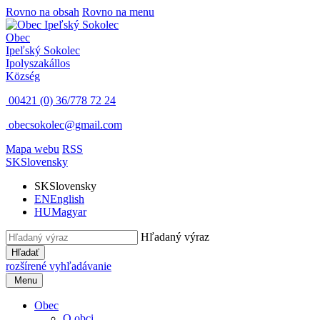
Rovno na obsah
Rovno na menu
Obec
Ipeľský Sokolec
Ipolyszakállos
Község
00421 (0) 36/778 72 24
obecsokolec@gmail.com
Mapa webu
RSS
SK
Slovensky
SK
Slovensky
EN
English
HU
Magyar
Hľadaný výraz
Hľadať
rozšírené vyhľadávanie
Menu
Obec
O obci