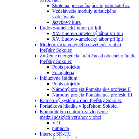
Školenia pre začínajúcich podnikateľov
Vzdelávacie moduly turistického
vzdelávania
Jazykový kurz
Ľudovo-umelecký tábor pri Ipli
XV. Ľudovo-umelecký tábor pri Ipli
XV. Ľudovo-umelecký tábor pri Ipli
Modernizácia verejného osvetlenia v obci
Ipeľský Sokolec
Zníženie energetickej náročnosti obecného úradu
Ipeľský Sokolec
Popis projektu
Fotogaleria
Inkluzívne štúdium
Popis projektu
Národný projekt Pomáhajúce profesie II
Národný projekt Pomáhajúce profesie III
Kamerový systém v obci Ipeľský Sokolec
Poriadková hliadka v Ipeľskom Sokolci
Komunitným centrom za zlepšenie
medziľudských vzťahov v obci
V.O.
publicita
Interreg SK-HU