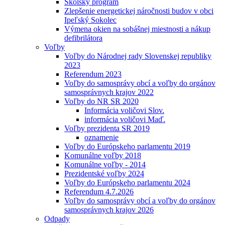
Školský program
Zlepšenie energetickej náročnosti budov v obci
Ipeľský Sokolec
Výmena okien na sobášnej miestnosti a nákup
defibrilátora
Voľby
Voľby do Národnej rady Slovenskej republiky
2023
Referendum 2023
Voľby do samosprávy obcí a voľby do orgánov
samosprávnych krajov 2022
Voľby do NR SR 2020
Informácia voličovi Slov.
informácia voličovi Maď.
Voľby prezidenta SR 2019
oznamenie
Voľby do Európskeho parlamentu 2019
Komunálne voľby 2018
Komunálne voľby - 2014
Prezidentské voľby 2024
Voľby do Európskeho parlamentu 2024
Referendum 4.7.2026
Voľby do samosprávy obcí a voľby do orgánov
samosprávnych krajov 2026
Odpady