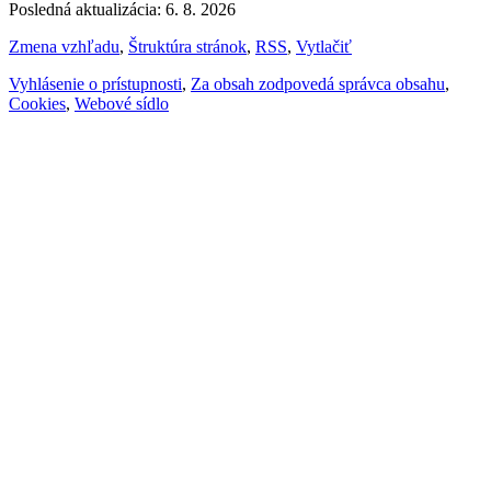
Posledná aktualizácia: 6. 8. 2026
Zmena vzhľadu
,
Štruktúra stránok
,
RSS
,
Vytlačiť
Vyhlásenie o prístupnosti
,
Za obsah zodpovedá správca obsahu
,
Cookies
,
Webové sídlo