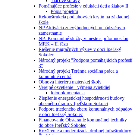
Tlačové správy
Pomáhajúce profesie v edukácii detí a žiakov II
Popis projektu
Rekonštrukcia podlahových krytín na základnej
škole
NP Aktivácia znevýhodnených uchádzačov o
zamestnanie
NP- Komunitné služby v meste s prítomnosťou
MRK – II. fáza
Riešenie migračných výziev v obci Ipeľský
Sokolec
Národný projekt "Podpora pomáhajúcich profesií
3"
Národný projekt Terénna sociálna práca a
komunitné centrá
Obnova interiéru materskej školy
Verejné osvetlenie - výmena svietidiel
fotodokumentácia
Zlepšenie energetickej hospodárnosti budovy
obecného úradu v Ipeľskom Sokolci
Podpora triedeného zberu komunálnych odpadov
v obci Ipeľský Sokolec
Financovanie Obstaranie komunálnej techniky
do obce Ipeľský Sokolec
Rozšírenie a modernizácia drobnej infraštruktúry