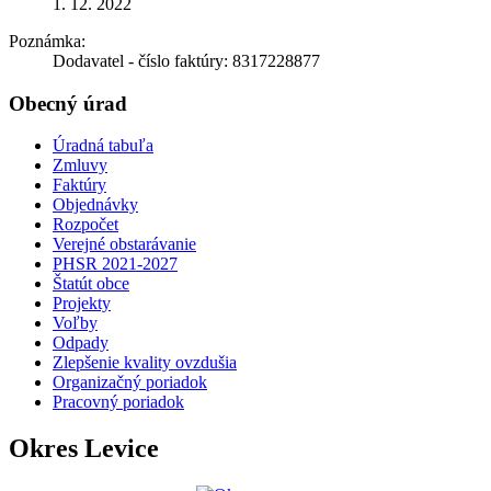
1. 12. 2022
Poznámka:
Dodavatel - číslo faktúry: 8317228877
Obecný úrad
Úradná tabuľa
Zmluvy
Faktúry
Objednávky
Rozpočet
Verejné obstarávanie
PHSR 2021-2027
Štatút obce
Projekty
Voľby
Odpady
Zlepšenie kvality ovzdušia
Organizačný poriadok
Pracovný poriadok
Okres Levice