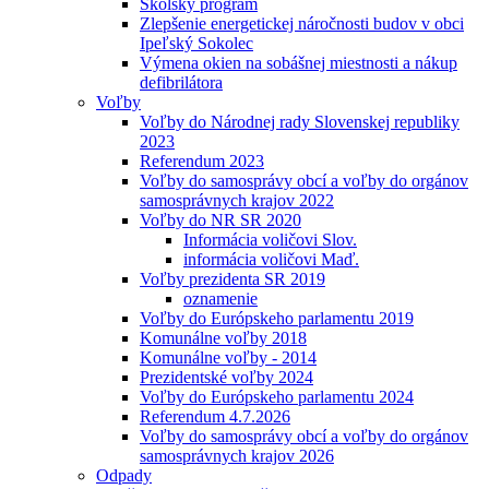
Školský program
Zlepšenie energetickej náročnosti budov v obci
Ipeľský Sokolec
Výmena okien na sobášnej miestnosti a nákup
defibrilátora
Voľby
Voľby do Národnej rady Slovenskej republiky
2023
Referendum 2023
Voľby do samosprávy obcí a voľby do orgánov
samosprávnych krajov 2022
Voľby do NR SR 2020
Informácia voličovi Slov.
informácia voličovi Maď.
Voľby prezidenta SR 2019
oznamenie
Voľby do Európskeho parlamentu 2019
Komunálne voľby 2018
Komunálne voľby - 2014
Prezidentské voľby 2024
Voľby do Európskeho parlamentu 2024
Referendum 4.7.2026
Voľby do samosprávy obcí a voľby do orgánov
samosprávnych krajov 2026
Odpady