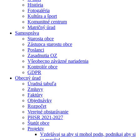
História
Fotogaléria
Kultúra a šport
Komunitné centrum
Matričný úrad
Samospráva
Starosta obce
Zástupca starostu obce
Poslanci
Zasadnutia OZ
Všeobecno záväzné nariadenia
Kontrolór obce
GDPR
Obecný úrad
Úradná tabuľa
Zmluvy
Faktúry
Objednávky
Rozpočet
Verejné obstarávanie
PHSR 2021-2027
Štatút obce
Projekty
Vzdelávaj sa aby si mohol podn, podnikaj aby si
sa rozvíjal.