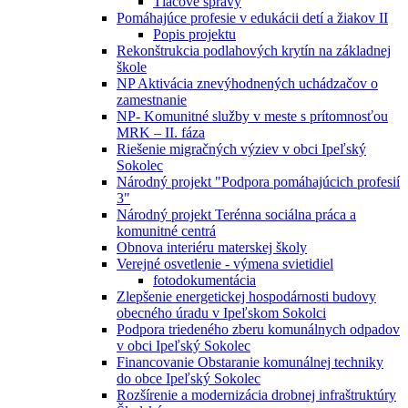
Tlačové správy
Pomáhajúce profesie v edukácii detí a žiakov II
Popis projektu
Rekonštrukcia podlahových krytín na základnej
škole
NP Aktivácia znevýhodnených uchádzačov o
zamestnanie
NP- Komunitné služby v meste s prítomnosťou
MRK – II. fáza
Riešenie migračných výziev v obci Ipeľský
Sokolec
Národný projekt "Podpora pomáhajúcich profesií
3"
Národný projekt Terénna sociálna práca a
komunitné centrá
Obnova interiéru materskej školy
Verejné osvetlenie - výmena svietidiel
fotodokumentácia
Zlepšenie energetickej hospodárnosti budovy
obecného úradu v Ipeľskom Sokolci
Podpora triedeného zberu komunálnych odpadov
v obci Ipeľský Sokolec
Financovanie Obstaranie komunálnej techniky
do obce Ipeľský Sokolec
Rozšírenie a modernizácia drobnej infraštruktúry