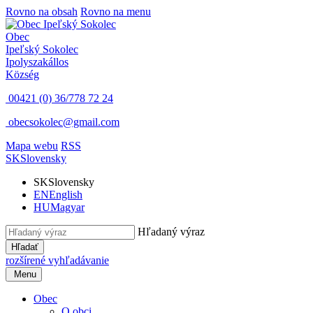
Rovno na obsah
Rovno na menu
Obec
Ipeľský Sokolec
Ipolyszakállos
Község
00421 (0) 36/778 72 24
obecsokolec@gmail.com
Mapa webu
RSS
SK
Slovensky
SK
Slovensky
EN
English
HU
Magyar
Hľadaný výraz
Hľadať
rozšírené vyhľadávanie
Menu
Obec
O obci