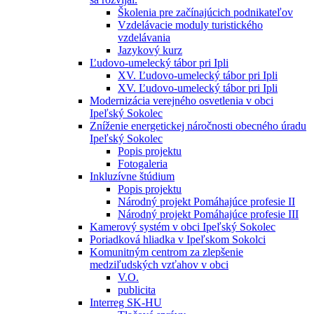
Školenia pre začínajúcich podnikateľov
Vzdelávacie moduly turistického
vzdelávania
Jazykový kurz
Ľudovo-umelecký tábor pri Ipli
XV. Ľudovo-umelecký tábor pri Ipli
XV. Ľudovo-umelecký tábor pri Ipli
Modernizácia verejného osvetlenia v obci
Ipeľský Sokolec
Zníženie energetickej náročnosti obecného úradu
Ipeľský Sokolec
Popis projektu
Fotogaleria
Inkluzívne štúdium
Popis projektu
Národný projekt Pomáhajúce profesie II
Národný projekt Pomáhajúce profesie III
Kamerový systém v obci Ipeľský Sokolec
Poriadková hliadka v Ipeľskom Sokolci
Komunitným centrom za zlepšenie
medziľudských vzťahov v obci
V.O.
publicita
Interreg SK-HU