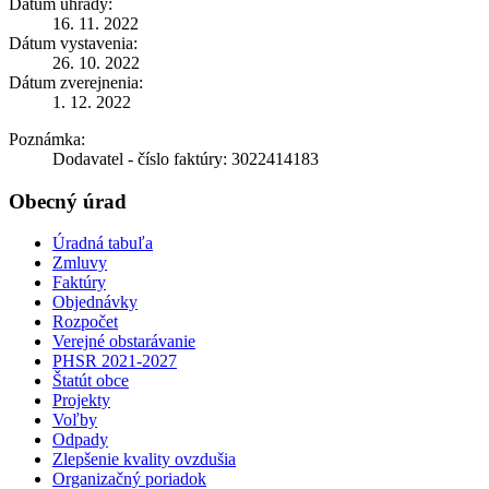
Dátum úhrady:
16. 11. 2022
Dátum vystavenia:
26. 10. 2022
Dátum zverejnenia:
1. 12. 2022
Poznámka:
Dodavatel - číslo faktúry: 3022414183
Obecný úrad
Úradná tabuľa
Zmluvy
Faktúry
Objednávky
Rozpočet
Verejné obstarávanie
PHSR 2021-2027
Štatút obce
Projekty
Voľby
Odpady
Zlepšenie kvality ovzdušia
Organizačný poriadok