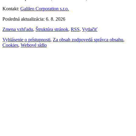
Kontakt:
Galileo Corporation s.r.o.
Posledná aktualizácia: 6. 8. 2026
Zmena vzhľadu
,
Štruktúra stránok
,
RSS
,
Vytlačiť
Vyhlásenie o prístupnosti
,
Za obsah zodpovedá správca obsahu
,
Cookies
,
Webové sídlo