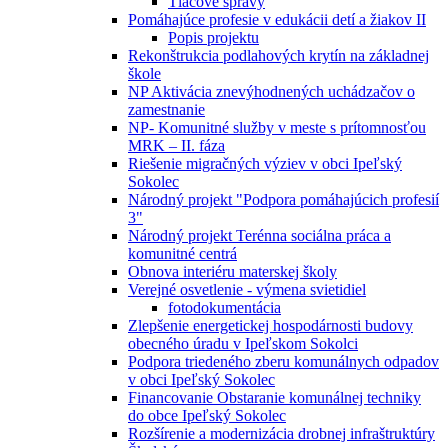
Tlačové správy
Pomáhajúce profesie v edukácii detí a žiakov II
Popis projektu
Rekonštrukcia podlahových krytín na základnej
škole
NP Aktivácia znevýhodnených uchádzačov o
zamestnanie
NP- Komunitné služby v meste s prítomnosťou
MRK – II. fáza
Riešenie migračných výziev v obci Ipeľský
Sokolec
Národný projekt "Podpora pomáhajúcich profesií
3"
Národný projekt Terénna sociálna práca a
komunitné centrá
Obnova interiéru materskej školy
Verejné osvetlenie - výmena svietidiel
fotodokumentácia
Zlepšenie energetickej hospodárnosti budovy
obecného úradu v Ipeľskom Sokolci
Podpora triedeného zberu komunálnych odpadov
v obci Ipeľský Sokolec
Financovanie Obstaranie komunálnej techniky
do obce Ipeľský Sokolec
Rozšírenie a modernizácia drobnej infraštruktúry