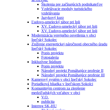
Školenia pre začínajúcich podnikateľov
Vzdelávacie moduly turistického
vzdelávania
Jazykový kurz
Ľudovo-umelecký tábor pri Ipli
XV. Ľudovo-umelecký tábor pri Ipli
XV. Ľudovo-umelecký tábor pri Ipli
Modernizácia verejného osvetlenia v obci
Ipeľský Sokolec
Zníženie energetickej náročnosti obecného úradu
Ipeľský Sokolec
Popis projektu
Fotogaleria
Inkluzívne štúdium
Popis projektu
Národný projekt Pomáhajúce profesie II
Národný projekt Pomáhajúce profesie III
Kamerový systém v obci Ipeľský Sokolec
Poriadková hliadka v Ipeľskom Sokolci
Komunitným centrom za zlepšenie
medziľudských vzťahov v obci
V.O.
publicita
Interreg SK-HU