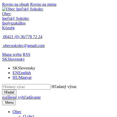
Rovno na obsah
Rovno na menu
Obec
Ipeľský Sokolec
Ipolyszakállos
Község
00421 (0) 36/778 72 24
obecsokolec@gmail.com
Mapa webu
RSS
SK
Slovensky
SK
Slovensky
EN
English
HU
Magyar
Hľadaný výraz
Hľadať
rozšírené vyhľadávanie
Menu
Obec
O obci