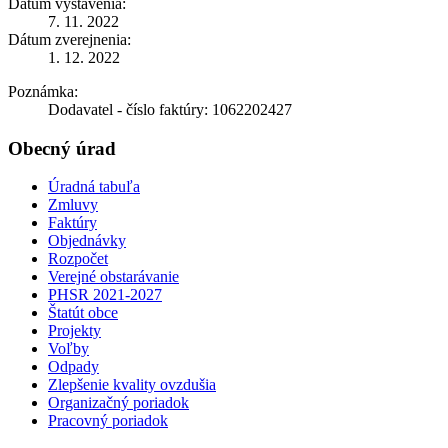
Dátum vystavenia:
7. 11. 2022
Dátum zverejnenia:
1. 12. 2022
Poznámka:
Dodavatel - číslo faktúry: 1062202427
Obecný úrad
Úradná tabuľa
Zmluvy
Faktúry
Objednávky
Rozpočet
Verejné obstarávanie
PHSR 2021-2027
Štatút obce
Projekty
Voľby
Odpady
Zlepšenie kvality ovzdušia
Organizačný poriadok
Pracovný poriadok