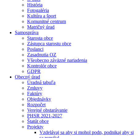
História
Fotogaléria
Kultúra a šport
Komunitné centrum
Matričný úrad
Samospráva
Starosta obce
Zástupca starostu obce
Poslanci
Zasadnutia OZ
Všeobecno záväzné nariadenia
Kontrolór obce
GDPR
Obecný úrad
Úradná tabuľa
Zmluvy
Faktúry
Objednávky
Rozpočet
Verejné obstarávanie
PHSR 2021-2027
Štatút obce
Projekty
Vzdelávaj sa aby si mohol podn, podnikaj aby si
sa rozvíjal.