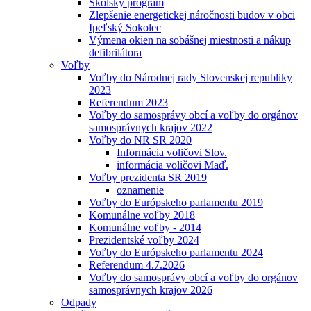
Školský program
Zlepšenie energetickej náročnosti budov v obci
Ipeľský Sokolec
Výmena okien na sobášnej miestnosti a nákup
defibrilátora
Voľby
Voľby do Národnej rady Slovenskej republiky
2023
Referendum 2023
Voľby do samosprávy obcí a voľby do orgánov
samosprávnych krajov 2022
Voľby do NR SR 2020
Informácia voličovi Slov.
informácia voličovi Maď.
Voľby prezidenta SR 2019
oznamenie
Voľby do Európskeho parlamentu 2019
Komunálne voľby 2018
Komunálne voľby - 2014
Prezidentské voľby 2024
Voľby do Európskeho parlamentu 2024
Referendum 4.7.2026
Voľby do samosprávy obcí a voľby do orgánov
samosprávnych krajov 2026
Odpady