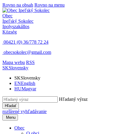
Rovno na obsah
Rovno na menu
Obec
Ipeľský Sokolec
Ipolyszakállos
Község
00421 (0) 36/778 72 24
obecsokolec@gmail.com
Mapa webu
RSS
SK
Slovensky
SK
Slovensky
EN
English
HU
Magyar
Hľadaný výraz
Hľadať
rozšírené vyhľadávanie
Menu
Obec
O obci