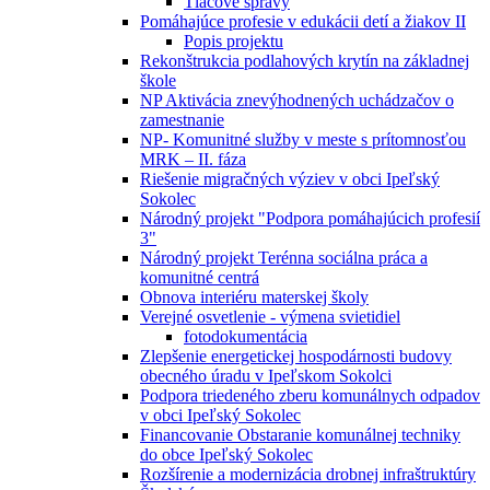
Tlačové správy
Pomáhajúce profesie v edukácii detí a žiakov II
Popis projektu
Rekonštrukcia podlahových krytín na základnej
škole
NP Aktivácia znevýhodnených uchádzačov o
zamestnanie
NP- Komunitné služby v meste s prítomnosťou
MRK – II. fáza
Riešenie migračných výziev v obci Ipeľský
Sokolec
Národný projekt "Podpora pomáhajúcich profesií
3"
Národný projekt Terénna sociálna práca a
komunitné centrá
Obnova interiéru materskej školy
Verejné osvetlenie - výmena svietidiel
fotodokumentácia
Zlepšenie energetickej hospodárnosti budovy
obecného úradu v Ipeľskom Sokolci
Podpora triedeného zberu komunálnych odpadov
v obci Ipeľský Sokolec
Financovanie Obstaranie komunálnej techniky
do obce Ipeľský Sokolec
Rozšírenie a modernizácia drobnej infraštruktúry