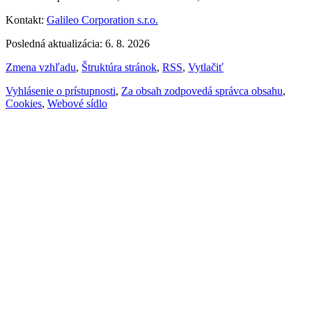
Kontakt:
Galileo Corporation s.r.o.
Posledná aktualizácia: 6. 8. 2026
Zmena vzhľadu
,
Štruktúra stránok
,
RSS
,
Vytlačiť
Vyhlásenie o prístupnosti
,
Za obsah zodpovedá správca obsahu
,
Cookies
,
Webové sídlo