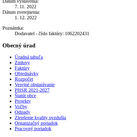
Dátum vystavenia:
7. 11. 2022
Dátum zverejnenia:
1. 12. 2022
Poznámka:
Dodavatel - číslo faktúry: 1062202431
Obecný úrad
Úradná tabuľa
Zmluvy
Faktúry
Objednávky
Rozpočet
Verejné obstarávanie
PHSR 2021-2027
Štatút obce
Projekty
Voľby
Odpady
Zlepšenie kvality ovzdušia
Organizačný poriadok
Pracovný poriadok