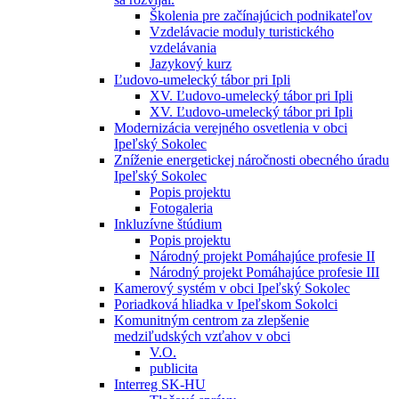
Školenia pre začínajúcich podnikateľov
Vzdelávacie moduly turistického
vzdelávania
Jazykový kurz
Ľudovo-umelecký tábor pri Ipli
XV. Ľudovo-umelecký tábor pri Ipli
XV. Ľudovo-umelecký tábor pri Ipli
Modernizácia verejného osvetlenia v obci
Ipeľský Sokolec
Zníženie energetickej náročnosti obecného úradu
Ipeľský Sokolec
Popis projektu
Fotogaleria
Inkluzívne štúdium
Popis projektu
Národný projekt Pomáhajúce profesie II
Národný projekt Pomáhajúce profesie III
Kamerový systém v obci Ipeľský Sokolec
Poriadková hliadka v Ipeľskom Sokolci
Komunitným centrom za zlepšenie
medziľudských vzťahov v obci
V.O.
publicita
Interreg SK-HU