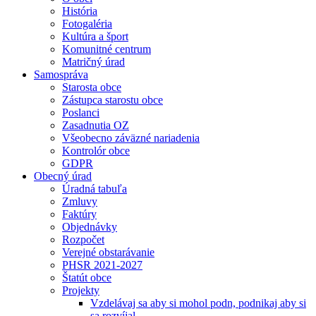
História
Fotogaléria
Kultúra a šport
Komunitné centrum
Matričný úrad
Samospráva
Starosta obce
Zástupca starostu obce
Poslanci
Zasadnutia OZ
Všeobecno záväzné nariadenia
Kontrolór obce
GDPR
Obecný úrad
Úradná tabuľa
Zmluvy
Faktúry
Objednávky
Rozpočet
Verejné obstarávanie
PHSR 2021-2027
Štatút obce
Projekty
Vzdelávaj sa aby si mohol podn, podnikaj aby si
sa rozvíjal.