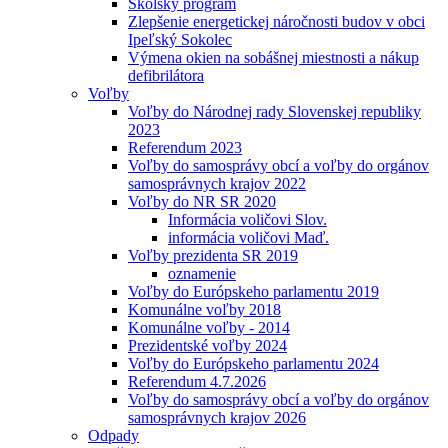
Školský program
Zlepšenie energetickej náročnosti budov v obci
Ipeľský Sokolec
Výmena okien na sobášnej miestnosti a nákup
defibrilátora
Voľby
Voľby do Národnej rady Slovenskej republiky
2023
Referendum 2023
Voľby do samosprávy obcí a voľby do orgánov
samosprávnych krajov 2022
Voľby do NR SR 2020
Informácia voličovi Slov.
informácia voličovi Maď.
Voľby prezidenta SR 2019
oznamenie
Voľby do Európskeho parlamentu 2019
Komunálne voľby 2018
Komunálne voľby - 2014
Prezidentské voľby 2024
Voľby do Európskeho parlamentu 2024
Referendum 4.7.2026
Voľby do samosprávy obcí a voľby do orgánov
samosprávnych krajov 2026
Odpady