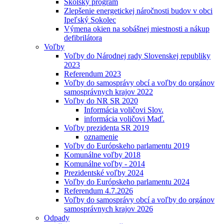
Školský program
Zlepšenie energetickej náročnosti budov v obci
Ipeľský Sokolec
Výmena okien na sobášnej miestnosti a nákup
defibrilátora
Voľby
Voľby do Národnej rady Slovenskej republiky
2023
Referendum 2023
Voľby do samosprávy obcí a voľby do orgánov
samosprávnych krajov 2022
Voľby do NR SR 2020
Informácia voličovi Slov.
informácia voličovi Maď.
Voľby prezidenta SR 2019
oznamenie
Voľby do Európskeho parlamentu 2019
Komunálne voľby 2018
Komunálne voľby - 2014
Prezidentské voľby 2024
Voľby do Európskeho parlamentu 2024
Referendum 4.7.2026
Voľby do samosprávy obcí a voľby do orgánov
samosprávnych krajov 2026
Odpady