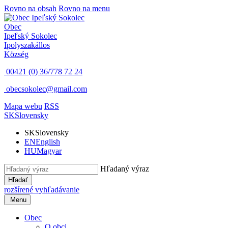
Rovno na obsah
Rovno na menu
Obec
Ipeľský Sokolec
Ipolyszakállos
Község
00421 (0) 36/778 72 24
obecsokolec@gmail.com
Mapa webu
RSS
SK
Slovensky
SK
Slovensky
EN
English
HU
Magyar
Hľadaný výraz
Hľadať
rozšírené vyhľadávanie
Menu
Obec
O obci