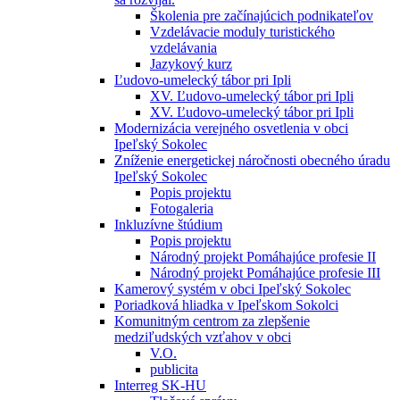
Školenia pre začínajúcich podnikateľov
Vzdelávacie moduly turistického
vzdelávania
Jazykový kurz
Ľudovo-umelecký tábor pri Ipli
XV. Ľudovo-umelecký tábor pri Ipli
XV. Ľudovo-umelecký tábor pri Ipli
Modernizácia verejného osvetlenia v obci
Ipeľský Sokolec
Zníženie energetickej náročnosti obecného úradu
Ipeľský Sokolec
Popis projektu
Fotogaleria
Inkluzívne štúdium
Popis projektu
Národný projekt Pomáhajúce profesie II
Národný projekt Pomáhajúce profesie III
Kamerový systém v obci Ipeľský Sokolec
Poriadková hliadka v Ipeľskom Sokolci
Komunitným centrom za zlepšenie
medziľudských vzťahov v obci
V.O.
publicita
Interreg SK-HU