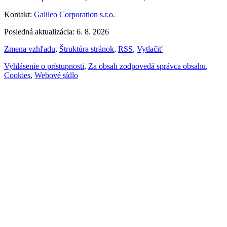
Kontakt:
Galileo Corporation s.r.o.
Posledná aktualizácia: 6. 8. 2026
Zmena vzhľadu
,
Štruktúra stránok
,
RSS
,
Vytlačiť
Vyhlásenie o prístupnosti
,
Za obsah zodpovedá správca obsahu
,
Cookies
,
Webové sídlo