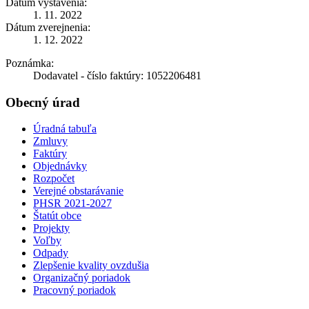
Dátum vystavenia:
1. 11. 2022
Dátum zverejnenia:
1. 12. 2022
Poznámka:
Dodavatel - číslo faktúry: 1052206481
Obecný úrad
Úradná tabuľa
Zmluvy
Faktúry
Objednávky
Rozpočet
Verejné obstarávanie
PHSR 2021-2027
Štatút obce
Projekty
Voľby
Odpady
Zlepšenie kvality ovzdušia
Organizačný poriadok
Pracovný poriadok