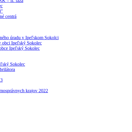
K – II. fáza
ec
3"
né centrá
cného úradu v Ipeľskom Sokolci
 obci Ipeľský Sokolec
obce Ipeľský Sokolec
peľský Sokolec
rilátora
23
amosprávnych krajov 2022