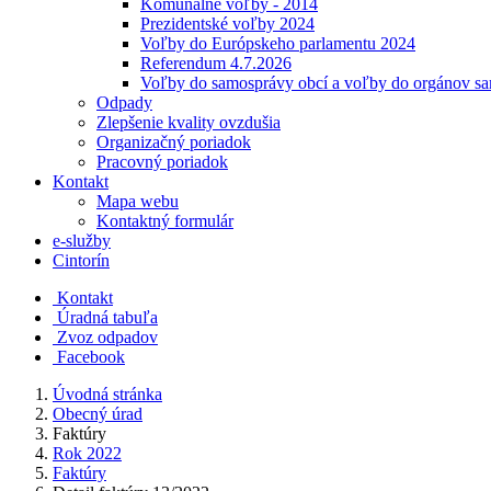
Komunálne voľby - 2014
Prezidentské voľby 2024
Voľby do Európskeho parlamentu 2024
Referendum 4.7.2026
Voľby do samosprávy obcí a voľby do orgánov s
Odpady
Zlepšenie kvality ovzdušia
Organizačný poriadok
Pracovný poriadok
Kontakt
Mapa webu
Kontaktný formulár
e-služby
Cintorín
Kontakt
Úradná tabuľa
Zvoz odpadov
Facebook
Úvodná stránka
Obecný úrad
Faktúry
Rok 2022
Faktúry