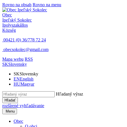
Rovno na obsah
Rovno na menu
Obec
Ipeľský Sokolec
Ipolyszakállos
Község
00421 (0) 36/778 72 24
obecsokolec@gmail.com
Mapa webu
RSS
SK
Slovensky
SK
Slovensky
EN
English
HU
Magyar
Hľadaný výraz
Hľadať
rozšírené vyhľadávanie
Menu
Obec
O obci