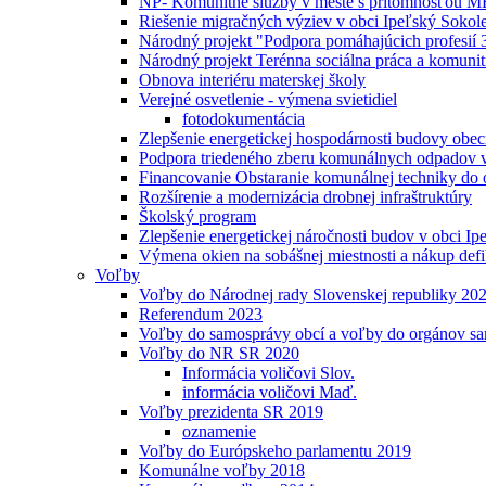
NP- Komunitné služby v meste s prítomnosťou MR
Riešenie migračných výziev v obci Ipeľský Sokol
Národný projekt "Podpora pomáhajúcich profesií 
Národný projekt Terénna sociálna práca a komunit
Obnova interiéru materskej školy
Verejné osvetlenie - výmena svietidiel
fotodokumentácia
Zlepšenie energetickej hospodárnosti budovy obe
Podpora triedeného zberu komunálnych odpadov v
Financovanie Obstaranie komunálnej techniky do 
Rozšírenie a modernizácia drobnej infraštruktúry
Školský program
Zlepšenie energetickej náročnosti budov v obci I
Výmena okien na sobášnej miestnosti a nákup defib
Voľby
Voľby do Národnej rady Slovenskej republiky 20
Referendum 2023
Voľby do samosprávy obcí a voľby do orgánov s
Voľby do NR SR 2020
Informácia voličovi Slov.
informácia voličovi Maď.
Voľby prezidenta SR 2019
oznamenie
Voľby do Európskeho parlamentu 2019
Komunálne voľby 2018