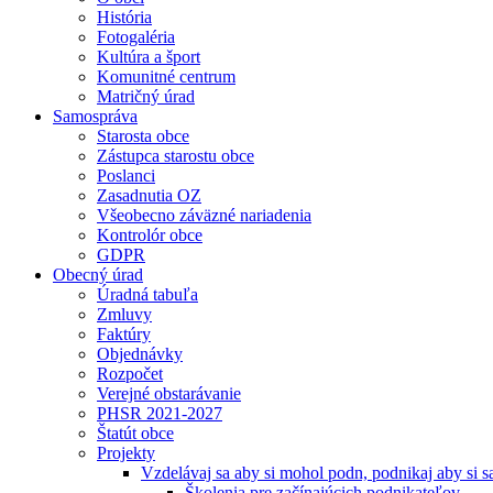
História
Fotogaléria
Kultúra a šport
Komunitné centrum
Matričný úrad
Samospráva
Starosta obce
Zástupca starostu obce
Poslanci
Zasadnutia OZ
Všeobecno záväzné nariadenia
Kontrolór obce
GDPR
Obecný úrad
Úradná tabuľa
Zmluvy
Faktúry
Objednávky
Rozpočet
Verejné obstarávanie
PHSR 2021-2027
Štatút obce
Projekty
Vzdelávaj sa aby si mohol podn, podnikaj aby si sa
Školenia pre začínajúcich podnikateľov