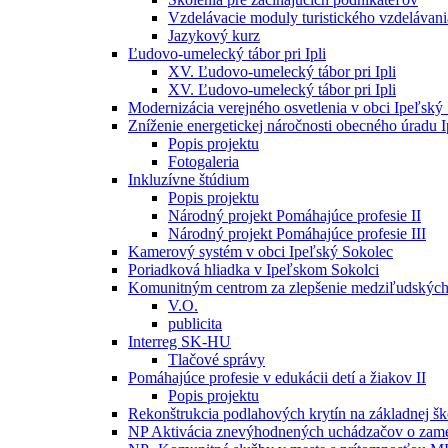
Vzdelávacie moduly turistického vzdelávani
Jazykový kurz
Ľudovo-umelecký tábor pri Ipli
XV. Ľudovo-umelecký tábor pri Ipli
XV. Ľudovo-umelecký tábor pri Ipli
Modernizácia verejného osvetlenia v obci Ipeľský
Zníženie energetickej náročnosti obecného úradu 
Popis projektu
Fotogaleria
Inkluzívne štúdium
Popis projektu
Národný projekt Pomáhajúce profesie II
Národný projekt Pomáhajúce profesie III
Kamerový systém v obci Ipeľský Sokolec
Poriadková hliadka v Ipeľskom Sokolci
Komunitným centrom za zlepšenie medziľudských
V.O.
publicita
Interreg SK-HU
Tlačové správy
Pomáhajúce profesie v edukácii detí a žiakov II
Popis projektu
Rekonštrukcia podlahových krytín na základnej šk
NP Aktivácia znevýhodnených uchádzačov o zame