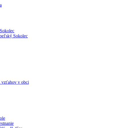
a
 Sokolec
Ipeľský Sokolec
 vzťahov v obci
ole
stnanie