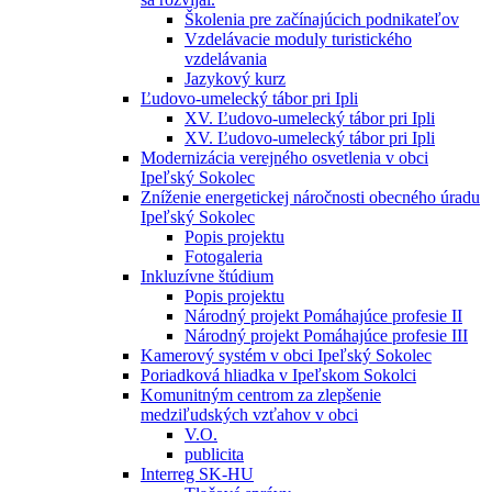
Školenia pre začínajúcich podnikateľov
Vzdelávacie moduly turistického
vzdelávania
Jazykový kurz
Ľudovo-umelecký tábor pri Ipli
XV. Ľudovo-umelecký tábor pri Ipli
XV. Ľudovo-umelecký tábor pri Ipli
Modernizácia verejného osvetlenia v obci
Ipeľský Sokolec
Zníženie energetickej náročnosti obecného úradu
Ipeľský Sokolec
Popis projektu
Fotogaleria
Inkluzívne štúdium
Popis projektu
Národný projekt Pomáhajúce profesie II
Národný projekt Pomáhajúce profesie III
Kamerový systém v obci Ipeľský Sokolec
Poriadková hliadka v Ipeľskom Sokolci
Komunitným centrom za zlepšenie
medziľudských vzťahov v obci
V.O.
publicita
Interreg SK-HU