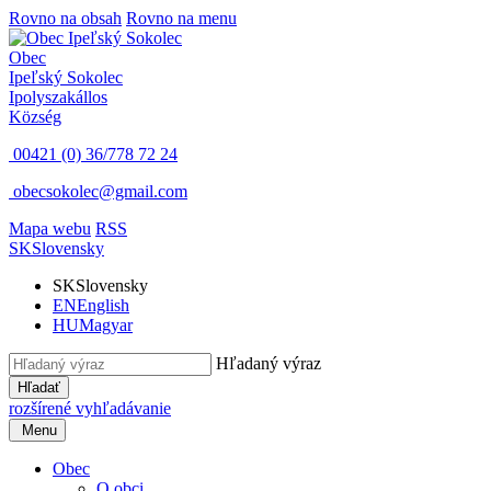
Rovno na obsah
Rovno na menu
Obec
Ipeľský Sokolec
Ipolyszakállos
Község
00421 (0) 36/778 72 24
obecsokolec@gmail.com
Mapa webu
RSS
SK
Slovensky
SK
Slovensky
EN
English
HU
Magyar
Hľadaný výraz
Hľadať
rozšírené vyhľadávanie
Menu
Obec
O obci