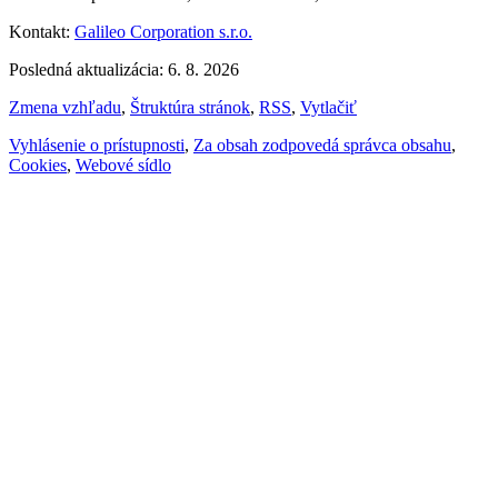
Kontakt:
Galileo Corporation s.r.o.
Posledná aktualizácia: 6. 8. 2026
Zmena vzhľadu
,
Štruktúra stránok
,
RSS
,
Vytlačiť
Vyhlásenie o prístupnosti
,
Za obsah zodpovedá správca obsahu
,
Cookies
,
Webové sídlo