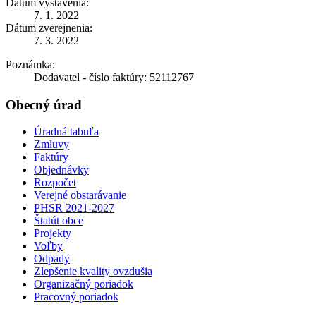
Dátum vystavenia:
7. 1. 2022
Dátum zverejnenia:
7. 3. 2022
Poznámka:
Dodavatel - číslo faktúry: 52112767
Obecný úrad
Úradná tabuľa
Zmluvy
Faktúry
Objednávky
Rozpočet
Verejné obstarávanie
PHSR 2021-2027
Štatút obce
Projekty
Voľby
Odpady
Zlepšenie kvality ovzdušia
Organizačný poriadok
Pracovný poriadok