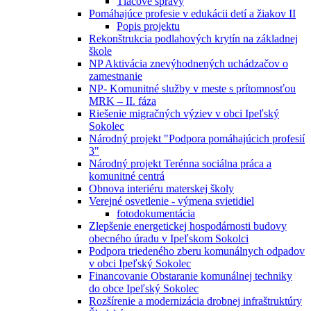
Tlačové správy
Pomáhajúce profesie v edukácii detí a žiakov II
Popis projektu
Rekonštrukcia podlahových krytín na základnej
škole
NP Aktivácia znevýhodnených uchádzačov o
zamestnanie
NP- Komunitné služby v meste s prítomnosťou
MRK – II. fáza
Riešenie migračných výziev v obci Ipeľský
Sokolec
Národný projekt "Podpora pomáhajúcich profesií
3"
Národný projekt Terénna sociálna práca a
komunitné centrá
Obnova interiéru materskej školy
Verejné osvetlenie - výmena svietidiel
fotodokumentácia
Zlepšenie energetickej hospodárnosti budovy
obecného úradu v Ipeľskom Sokolci
Podpora triedeného zberu komunálnych odpadov
v obci Ipeľský Sokolec
Financovanie Obstaranie komunálnej techniky
do obce Ipeľský Sokolec
Rozšírenie a modernizácia drobnej infraštruktúry