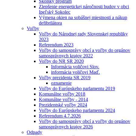
Školský program
Zlepšenie energetickej náročnosti budov v obci
Ipeľský Sokolec
Výmena okien na sobášnej miestnosti a nákup
defibrilátora
Voľby
Voľby do Národnej rady Slovenskej republiky
2023
Referendum 2023
Voľby do samosprávy obcí a voľby do orgánov
samosprávnych krajov 2022
Voľby do NR SR 2020
Informácia voličovi Slov.
informácia voličovi Maď.
Voľby prezidenta SR 2019
oznamenie
Voľby do Európskeho parlamentu 2019
Komunálne voľby 2018
Komunálne voľby - 2014
Prezidentské voľby 2024
Voľby do Európskeho parlamentu 2024
Referendum 4.7.2026
Voľby do samosprávy obcí a voľby do orgánov
samosprávnych krajov 2026
Odpady