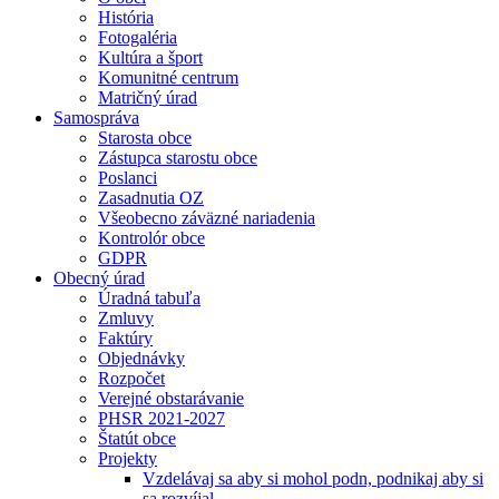
História
Fotogaléria
Kultúra a šport
Komunitné centrum
Matričný úrad
Samospráva
Starosta obce
Zástupca starostu obce
Poslanci
Zasadnutia OZ
Všeobecno záväzné nariadenia
Kontrolór obce
GDPR
Obecný úrad
Úradná tabuľa
Zmluvy
Faktúry
Objednávky
Rozpočet
Verejné obstarávanie
PHSR 2021-2027
Štatút obce
Projekty
Vzdelávaj sa aby si mohol podn, podnikaj aby si
sa rozvíjal.