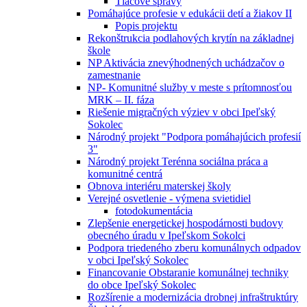
Tlačové správy
Pomáhajúce profesie v edukácii detí a žiakov II
Popis projektu
Rekonštrukcia podlahových krytín na základnej
škole
NP Aktivácia znevýhodnených uchádzačov o
zamestnanie
NP- Komunitné služby v meste s prítomnosťou
MRK – II. fáza
Riešenie migračných výziev v obci Ipeľský
Sokolec
Národný projekt "Podpora pomáhajúcich profesií
3"
Národný projekt Terénna sociálna práca a
komunitné centrá
Obnova interiéru materskej školy
Verejné osvetlenie - výmena svietidiel
fotodokumentácia
Zlepšenie energetickej hospodárnosti budovy
obecného úradu v Ipeľskom Sokolci
Podpora triedeného zberu komunálnych odpadov
v obci Ipeľský Sokolec
Financovanie Obstaranie komunálnej techniky
do obce Ipeľský Sokolec
Rozšírenie a modernizácia drobnej infraštruktúry