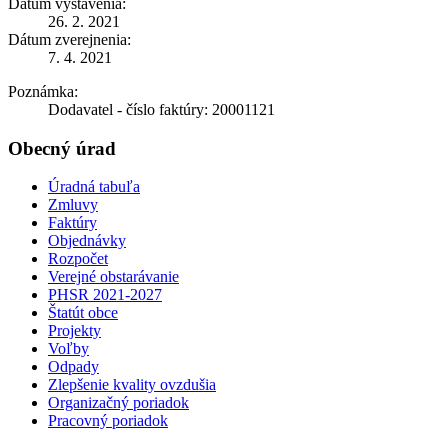
Dátum vystavenia:
26. 2. 2021
Dátum zverejnenia:
7. 4. 2021
Poznámka:
Dodavatel - číslo faktúry: 20001121
Obecný úrad
Úradná tabuľa
Zmluvy
Faktúry
Objednávky
Rozpočet
Verejné obstarávanie
PHSR 2021-2027
Štatút obce
Projekty
Voľby
Odpady
Zlepšenie kvality ovzdušia
Organizačný poriadok
Pracovný poriadok