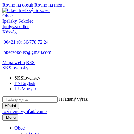
Rovno na obsah
Rovno na menu
Obec
Ipeľský Sokolec
Ipolyszakállos
Község
00421 (0) 36/778 72 24
obecsokolec@gmail.com
Mapa webu
RSS
SK
Slovensky
SK
Slovensky
EN
English
HU
Magyar
Hľadaný výraz
Hľadať
rozšírené vyhľadávanie
Menu
Obec
O obci