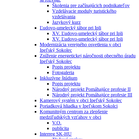
Školenia pre začínajúcich podnikateľov
Vzdelávacie moduly turistického
vzdelávania
Jazykový kurz
Ľudovo-umelecký tábor pri Ipli
XV. Ľudovo-umelecký tábor pri Ipli
XV. Ľudovo-umelecký tábor pri Ipli
Modernizácia verejného osvetlenia v obci
Ipeľský Sokolec
Zníženie energetickej náročnosti obecného úradu
Ipeľský Sokolec
Popis projektu
Fotogaleria
Inkluzívne štúdium
Popis projektu
Národný projekt Pomáhajúce profesie II
Národný projekt Pomáhajúce profesie III
Kamerový systém v obci Ipeľský Sokolec
Poriadková hliadka v Ipeľskom Sokolci
Komunitným centrom za zlepšenie
medziľudských vzťahov v obci
V.O.
publicita
Interreg SK-HU