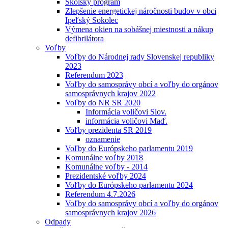
Školský program
Zlepšenie energetickej náročnosti budov v obci
Ipeľský Sokolec
Výmena okien na sobášnej miestnosti a nákup
defibrilátora
Voľby
Voľby do Národnej rady Slovenskej republiky
2023
Referendum 2023
Voľby do samosprávy obcí a voľby do orgánov
samosprávnych krajov 2022
Voľby do NR SR 2020
Informácia voličovi Slov.
informácia voličovi Maď.
Voľby prezidenta SR 2019
oznamenie
Voľby do Európskeho parlamentu 2019
Komunálne voľby 2018
Komunálne voľby - 2014
Prezidentské voľby 2024
Voľby do Európskeho parlamentu 2024
Referendum 4.7.2026
Voľby do samosprávy obcí a voľby do orgánov
samosprávnych krajov 2026
Odpady