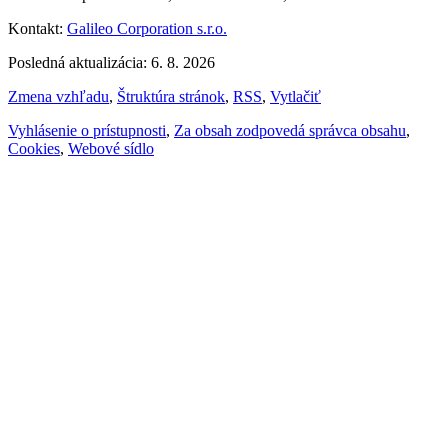
Kontakt:
Galileo Corporation s.r.o.
Posledná aktualizácia: 6. 8. 2026
Zmena vzhľadu
,
Štruktúra stránok
,
RSS
,
Vytlačiť
Vyhlásenie o prístupnosti
,
Za obsah zodpovedá správca obsahu
,
Cookies
,
Webové sídlo