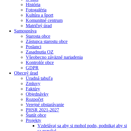
História
Fotogaléria
Kultúra a šport
Komunitné centrum
Matričný úrad
Samospráva
Starosta obce
Zástupca starostu obce
Poslanci
Zasadnutia OZ
Všeobecno záväzné nariadenia
Kontrolór obce
GDPR
Obecný úrad
Úradná tabuľa
Zmluvy
Faktúry
Objednávky
Rozpočet
Verejné obstarávanie
PHSR 2021-2027
Štatút obce
Projekty
Vzdelávaj sa aby si mohol podn, podnikaj aby si
sa rozvíjal.