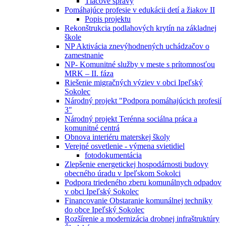
Tlačové správy
Pomáhajúce profesie v edukácii detí a žiakov II
Popis projektu
Rekonštrukcia podlahových krytín na základnej
škole
NP Aktivácia znevýhodnených uchádzačov o
zamestnanie
NP- Komunitné služby v meste s prítomnosťou
MRK – II. fáza
Riešenie migračných výziev v obci Ipeľský
Sokolec
Národný projekt "Podpora pomáhajúcich profesií
3"
Národný projekt Terénna sociálna práca a
komunitné centrá
Obnova interiéru materskej školy
Verejné osvetlenie - výmena svietidiel
fotodokumentácia
Zlepšenie energetickej hospodárnosti budovy
obecného úradu v Ipeľskom Sokolci
Podpora triedeného zberu komunálnych odpadov
v obci Ipeľský Sokolec
Financovanie Obstaranie komunálnej techniky
do obce Ipeľský Sokolec
Rozšírenie a modernizácia drobnej infraštruktúry