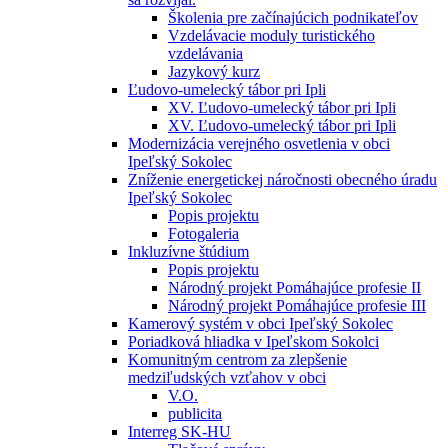
Školenia pre začínajúcich podnikateľov
Vzdelávacie moduly turistického
vzdelávania
Jazykový kurz
Ľudovo-umelecký tábor pri Ipli
XV. Ľudovo-umelecký tábor pri Ipli
XV. Ľudovo-umelecký tábor pri Ipli
Modernizácia verejného osvetlenia v obci
Ipeľský Sokolec
Zníženie energetickej náročnosti obecného úradu
Ipeľský Sokolec
Popis projektu
Fotogaleria
Inkluzívne štúdium
Popis projektu
Národný projekt Pomáhajúce profesie II
Národný projekt Pomáhajúce profesie III
Kamerový systém v obci Ipeľský Sokolec
Poriadková hliadka v Ipeľskom Sokolci
Komunitným centrom za zlepšenie
medziľudských vzťahov v obci
V.O.
publicita
Interreg SK-HU