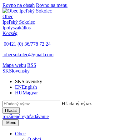
Rovno na obsah
Rovno na menu
Obec
Ipeľský Sokolec
Ipolyszakállos
Község
00421 (0) 36/778 72 24
obecsokolec@gmail.com
Mapa webu
RSS
SK
Slovensky
SK
Slovensky
EN
English
HU
Magyar
Hľadaný výraz
Hľadať
rozšírené vyhľadávanie
Menu
Obec
O obci