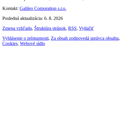
Kontakt:
Galileo Corporation s.r.o.
Posledná aktualizácia: 6. 8. 2026
Zmena vzhľadu
,
Štruktúra stránok
,
RSS
,
Vytlačiť
Vyhlásenie o prístupnosti
,
Za obsah zodpovedá správca obsahu
,
Cookies
,
Webové sídlo