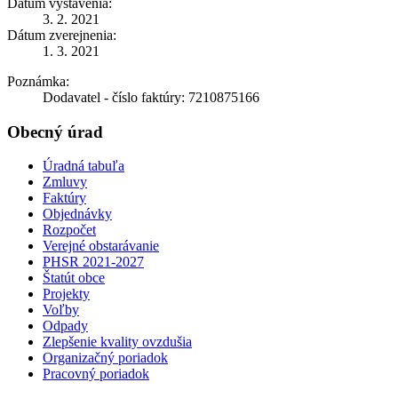
Dátum vystavenia:
3. 2. 2021
Dátum zverejnenia:
1. 3. 2021
Poznámka:
Dodavatel - číslo faktúry: 7210875166
Obecný úrad
Úradná tabuľa
Zmluvy
Faktúry
Objednávky
Rozpočet
Verejné obstarávanie
PHSR 2021-2027
Štatút obce
Projekty
Voľby
Odpady
Zlepšenie kvality ovzdušia
Organizačný poriadok
Pracovný poriadok