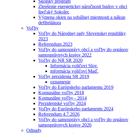
Školský program
Zlepšenie energetickej náročnosti budov v obci
Ipeľský Sokolec
Výmena okien na sobášnej miestnosti a nákup
defibrilátora
Voľby
Voľby do Národnej rady Slovenskej republiky
2023
Referendum 2023
Voľby do samosprávy obcí a voľby do orgánov
samosprávnych krajov 2022
Voľby do NR SR 2020
Informácia voličovi Slov.
informácia voličovi Maď.
Voľby prezidenta SR 2019
oznamenie
Voľby do Európskeho parlamentu 2019
Komunálne voľby 2018
Komunálne voľby - 2014
Prezidentské voľby 2024
Voľby do Európskeho parlamentu 2024
Referendum 4.7.2026
Voľby do samosprávy obcí a voľby do orgánov
samosprávnych krajov 2026
Odpady