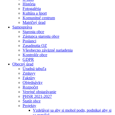
História
Fotogaléria
Kultúra a šport
Komunitné centrum
Matričný úrad
Samospráva
Starosta obce
Zástupca starostu obce
Poslanci
Zasadnutia OZ
Všeobecno záväzné nariadenia
Kontrolór obce
GDPR
Obecný úrad
Úradná tabuľa
Zmluvy
Faktúry
Objednávky
Rozpočet
Verejné obstarávanie
PHSR 2021-2027
Štatút obce
Projekty
Vzdelávaj sa aby si mohol podn, podnikaj aby si
sa rozvíjal.