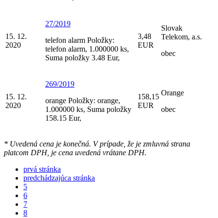
27/2019
Slovak
15. 12.
3,48
Telekom, a.s.
telefon alarm Položky:
2020
EUR
telefon alarm, 1.000000 ks,
obec
Suma položky 3.48 Eur,
269/2019
Orange
15. 12.
158,15
orange Položky: orange,
2020
EUR
1.000000 ks, Suma položky
obec
158.15 Eur,
* Uvedená cena je konečná. V prípade, že je zmluvná strana
platcom DPH, je cena uvedená vrátane DPH.
prvá stránka
predchádzajúca stránka
5
6
7
8