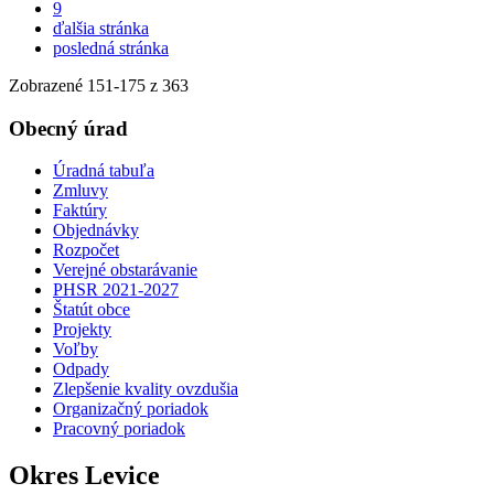
9
ďalšia stránka
posledná stránka
Zobrazené
151
-
175
z 363
Obecný úrad
Úradná tabuľa
Zmluvy
Faktúry
Objednávky
Rozpočet
Verejné obstarávanie
PHSR 2021-2027
Štatút obce
Projekty
Voľby
Odpady
Zlepšenie kvality ovzdušia
Organizačný poriadok
Pracovný poriadok
Okres Levice