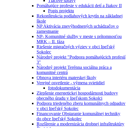
Tlačové správy
Pomáhajúce profesie v edukácii detí a žiakov II
Popis projektu
Rekonštrukcia podlahových krytín na základnej
škole
NP Aktivácia znevýhodnených uchádzačov o
zamestnanie
NP- Komunitné služby v meste s prítomnosťou
MRK – II. fáza
Riešenie migračných výziev v obci Ipeľský
Sokolec
Národný projekt "Podpora pomáhajúcich profesií
3"
Národný projekt Terénna sociálna práca a
komunitné centrá
Obnova interiéru materskej školy
Verejné osvetlenie - výmena svietidiel
fotodokumentácia
Zlepšenie energetickej hospodárnosti budovy
obecného úradu v Ipeľskom Sokolci
Podpora triedeného zberu komunálnych odpadov
v obci Ipeľský Sokolec
Financovanie Obstaranie komunálnej techniky
do obce Ipeľský Sokolec
Rozšírenie a modernizácia drobnej infraštruktúry