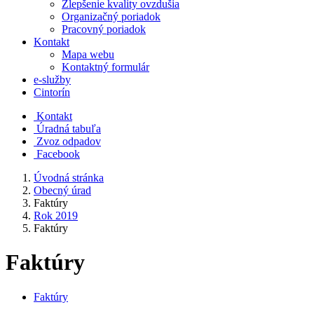
Zlepšenie kvality ovzdušia
Organizačný poriadok
Pracovný poriadok
Kontakt
Mapa webu
Kontaktný formulár
e-služby
Cintorín
Kontakt
Úradná tabuľa
Zvoz odpadov
Facebook
Úvodná stránka
Obecný úrad
Faktúry
Rok 2019
Faktúry
Faktúry
Faktúry