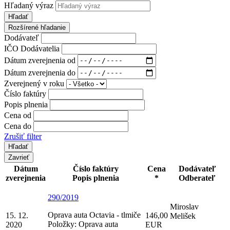
Hľadaný výraz
Hľadať
Rozšírené hľadanie
Dodávateľ
IČO Dodávatelia
Dátum zverejnenia od
Dátum zverejnenia do
Zverejnený v roku
Číslo faktúry
Popis plnenia
Cena od
Cena do
Zrušiť filter
Zavrieť
Dátum
Číslo faktúry
Cena
Dodávateľ
zverejnenia
Popis plnenia
*
Odberateľ
290/2019
Miroslav
Oprava auta Octavia - tlmiče
15. 12.
146,00
Melišek
Položky: Oprava auta
2020
EUR