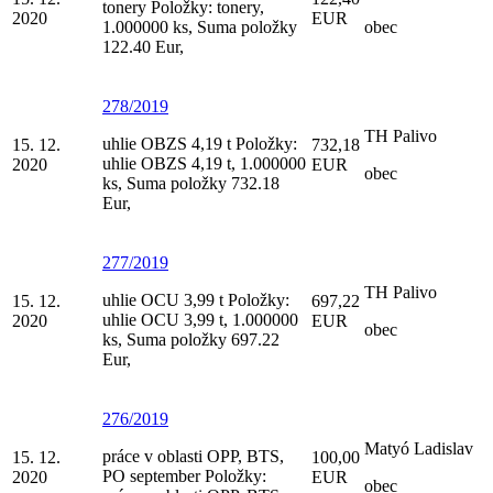
tonery Položky: tonery,
2020
EUR
1.000000 ks, Suma položky
obec
122.40 Eur,
278/2019
TH Palivo
uhlie OBZS 4,19 t Položky:
15. 12.
732,18
uhlie OBZS 4,19 t, 1.000000
2020
EUR
obec
ks, Suma položky 732.18
Eur,
277/2019
TH Palivo
uhlie OCU 3,99 t Položky:
15. 12.
697,22
uhlie OCU 3,99 t, 1.000000
2020
EUR
obec
ks, Suma položky 697.22
Eur,
276/2019
Matyó Ladislav
práce v oblasti OPP, BTS,
15. 12.
100,00
PO september Položky:
2020
EUR
obec