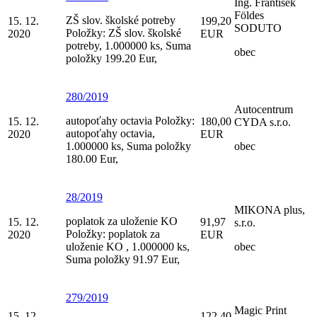
Ing. František
Földes
ZŠ slov. školské potreby
15. 12.
199,20
SODUTO
Položky: ZŠ slov. školské
2020
EUR
potreby, 1.000000 ks, Suma
obec
položky 199.20 Eur,
280/2019
Autocentrum
autopoťahy octavia Položky:
15. 12.
180,00
CYDA s.r.o.
autopoťahy octavia,
2020
EUR
1.000000 ks, Suma položky
obec
180.00 Eur,
28/2019
MIKONA plus,
poplatok za uloženie KO
15. 12.
91,97
s.r.o.
Položky: poplatok za
2020
EUR
uloženie KO , 1.000000 ks,
obec
Suma položky 91.97 Eur,
279/2019
Magic Print
15. 12.
122,40