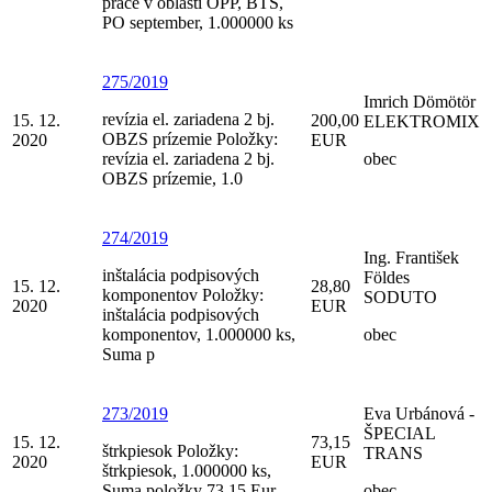
práce v oblasti OPP, BTS,
PO september, 1.000000 ks
275/2019
Imrich Dömötör
revízia el. zariadena 2 bj.
15. 12.
200,00
ELEKTROMIX
OBZS prízemie Položky:
2020
EUR
revízia el. zariadena 2 bj.
obec
OBZS prízemie, 1.0
274/2019
Ing. František
inštalácia podpisových
Földes
15. 12.
28,80
komponentov Položky:
SODUTO
2020
EUR
inštalácia podpisových
komponentov, 1.000000 ks,
obec
Suma p
273/2019
Eva Urbánová -
ŠPECIAL
15. 12.
73,15
štrkpiesok Položky:
TRANS
2020
EUR
štrkpiesok, 1.000000 ks,
Suma položky 73.15 Eur,
obec