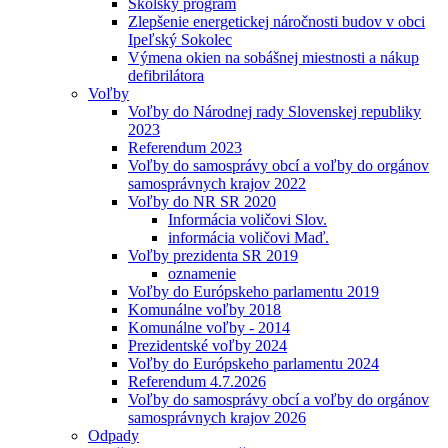
Školský program
Zlepšenie energetickej náročnosti budov v obci
Ipeľský Sokolec
Výmena okien na sobášnej miestnosti a nákup
defibrilátora
Voľby
Voľby do Národnej rady Slovenskej republiky
2023
Referendum 2023
Voľby do samosprávy obcí a voľby do orgánov
samosprávnych krajov 2022
Voľby do NR SR 2020
Informácia voličovi Slov.
informácia voličovi Maď.
Voľby prezidenta SR 2019
oznamenie
Voľby do Európskeho parlamentu 2019
Komunálne voľby 2018
Komunálne voľby - 2014
Prezidentské voľby 2024
Voľby do Európskeho parlamentu 2024
Referendum 4.7.2026
Voľby do samosprávy obcí a voľby do orgánov
samosprávnych krajov 2026
Odpady