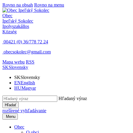
Rovno na obsah
Rovno na menu
Obec
Ipeľský Sokolec
Ipolyszakállos
Község
00421 (0) 36/778 72 24
obecsokolec@gmail.com
Mapa webu
RSS
SK
Slovensky
SK
Slovensky
EN
English
HU
Magyar
Hľadaný výraz
Hľadať
rozšírené vyhľadávanie
Menu
Obec
O obci