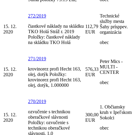
272/2019
Technické
služby mesta
čiastkové náklady na skládku
15. 12.
112,79
Šahy prísppev.
TKO Holá Stráž r. 2019
2020
EUR
organizácia
Položky: čiastkové náklady
na skládku TKO Holá
obec
271/2019
Peter Mics -
MULTI -
krovinorez profi Hecht 163,
15. 12.
576,33
CENTER
olej, dotýk Položky:
2020
EUR
krovinorez profi Hecht 163,
obec
olej, dotýk, 1.000000
270/2019
1. Občiansky
ozvučenie s technikou
kruh v Ipeľskom
15. 12.
300,00
oberačkové slávnosti
Sokolci
2020
EUR
Položky: ozvučenie s
technikou oberačkové
obec
slávnosti, 1.0