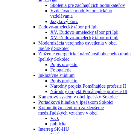
Školenia pre začínajúcich podnikateľov
Vzdelávacie moduly turistického
vzdelávania
Jazykový kurz
Ľudovo-umelecký tábor pri Ipli
XV. Ľudovo-umelecký tábor pri Ipli
XV. Ľudovo-umelecký tábor pri Ipli
Modernizácia verejného osvetlenia v obci
Ipeľský Sokolec
Zníženie energetickej náročnosti obecného úradu
Ipeľský Sokolec
Popis projektu
Fotogaleria
Inkluzívne štúdium
Popis projektu
Národný projekt Pomáhajúce profesie II
Národný projekt Pomáhajúce profesie III
Kamerový systém v obci Ipeľský Sokolec
Poriadková hliadka v Ipeľskom Sokolci
Komunitným centrom za zlepšenie
medziľudských vzťahov v obci
V.O.
publicita
Interreg SK-HU