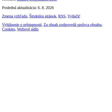
Posledná aktualizácia: 6. 8. 2026
Zmena vzhľadu
,
Štruktúra stránok
,
RSS
,
Vytlačiť
Vyhlásenie o prístupnosti
,
Za obsah zodpovedá správca obsahu
,
Cookies
,
Webové sídlo