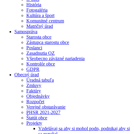
História
Fotogaléria
Kultúra a šport
Komunitné centrum
Matričný úrad
Samospráva
Starosta obce
Zástupca starostu obce
Poslanci
Zasadnutia OZ
Všeobecno záväzné nariadenia
Kontrolór obce
GDPR
Obecný úrad
Úradná tabuľa
Zmluvy
Faktúry
Objednávky
Rozpočet
Verejné obstarávanie
PHSR 2021-2027
Štatút obce
Projekty
Vzdelávaj sa aby si mohol podn, podnikaj aby si
sa rozvíjal.