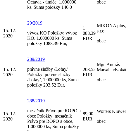
Octavia - tlmiče, 1.000000
obec
ks, Suma položky 146.0
29/2019
MIKONA plus,
1
15. 12.
s.r.o.
vývoz KO Položky: vývoz
088,39
2020
KO, 1.000000 ks, Suma
EUR
obec
položky 1088.39 Eur,
289/2019
Mgr. András
právne služby /Lofay/
15. 12.
203,52
Marsal, advokát
Položky: právne služby
2020
EUR
/Lofay/, 1.000000 ks, Suma
obec
položky 203.52 Eur,
288/2019
mesačník Právo pre ROPO a
Wolters Kluwer
15. 12.
89,00
obce Položky: mesačník
2020
EUR
Právo pre ROPO a obce,
obec
1.000000 ks, Suma položky