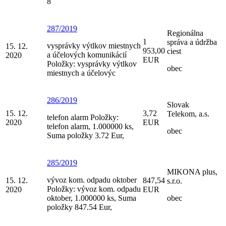
8
287/2019
Regionálna
1
správa a údržba
vysprávky výtlkov miestnych
15. 12.
953,00
ciest
a účelových komunikácií
2020
EUR
Položky: vysprávky výtlkov
obec
miestnych a účelovýc
286/2019
Slovak
15. 12.
3,72
Telekom, a.s.
telefon alarm Položky:
2020
EUR
telefon alarm, 1.000000 ks,
obec
Suma položky 3.72 Eur,
285/2019
MIKONA plus,
vývoz kom. odpadu oktober
15. 12.
847,54
s.r.o.
Položky: vývoz kom. odpadu
2020
EUR
oktober, 1.000000 ks, Suma
obec
položky 847.54 Eur,