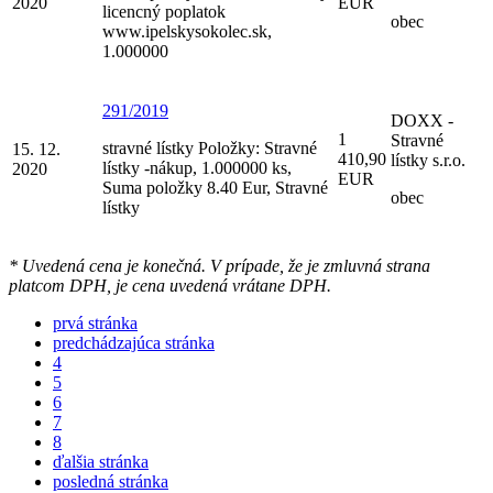
2020
EUR
licencný poplatok
obec
www.ipelskysokolec.sk,
1.000000
291/2019
DOXX -
1
Stravné
stravné lístky Položky: Stravné
15. 12.
410,90
lístky s.r.o.
lístky -nákup, 1.000000 ks,
2020
EUR
Suma položky 8.40 Eur, Stravné
obec
lístky
* Uvedená cena je konečná. V prípade, že je zmluvná strana
platcom DPH, je cena uvedená vrátane DPH.
prvá stránka
predchádzajúca stránka
4
5
6
7
8
ďalšia stránka
posledná stránka