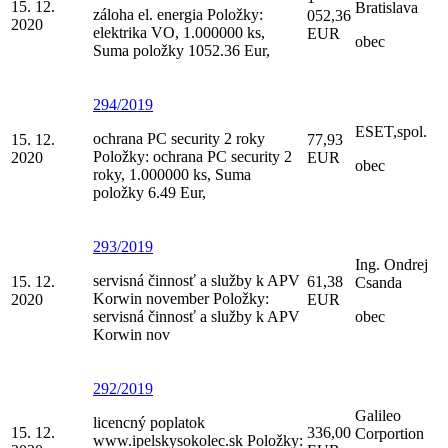
15. 12.
Bratislava
záloha el. energia Položky:
052,36
2020
elektrika VO, 1.000000 ks,
EUR
obec
Suma položky 1052.36 Eur,
294/2019
ESET,spol.
ochrana PC security 2 roky
15. 12.
77,93
Položky: ochrana PC security 2
2020
EUR
obec
roky, 1.000000 ks, Suma
položky 6.49 Eur,
293/2019
Ing. Ondrej
servisná činnosť a služby k APV
15. 12.
61,38
Csanda
Korwin november Položky:
2020
EUR
servisná činnosť a služby k APV
obec
Korwin nov
292/2019
Galileo
licencný poplatok
15. 12.
336,00
Corportion
www.ipelskysokolec.sk Položky: