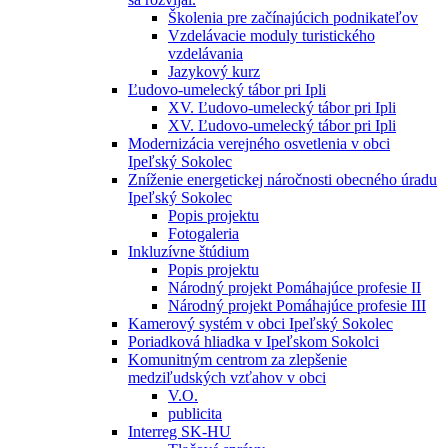
Školenia pre začínajúcich podnikateľov
Vzdelávacie moduly turistického
vzdelávania
Jazykový kurz
Ľudovo-umelecký tábor pri Ipli
XV. Ľudovo-umelecký tábor pri Ipli
XV. Ľudovo-umelecký tábor pri Ipli
Modernizácia verejného osvetlenia v obci
Ipeľský Sokolec
Zníženie energetickej náročnosti obecného úradu
Ipeľský Sokolec
Popis projektu
Fotogaleria
Inkluzívne štúdium
Popis projektu
Národný projekt Pomáhajúce profesie II
Národný projekt Pomáhajúce profesie III
Kamerový systém v obci Ipeľský Sokolec
Poriadková hliadka v Ipeľskom Sokolci
Komunitným centrom za zlepšenie
medziľudských vzťahov v obci
V.O.
publicita
Interreg SK-HU