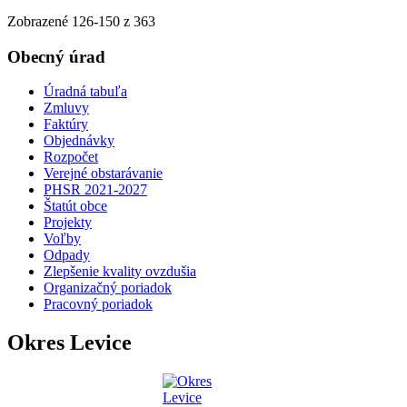
Zobrazené
126
-
150
z 363
Obecný úrad
Úradná tabuľa
Zmluvy
Faktúry
Objednávky
Rozpočet
Verejné obstarávanie
PHSR 2021-2027
Štatút obce
Projekty
Voľby
Odpady
Zlepšenie kvality ovzdušia
Organizačný poriadok
Pracovný poriadok
Okres Levice