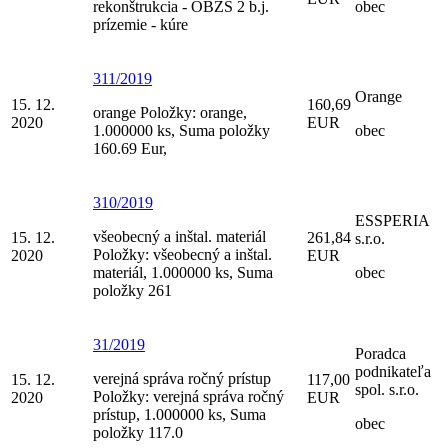
rekonštrukcia - OBZS 2 b.j.
obec
prízemie - kúre
311/2019
Orange
15. 12.
160,69
orange Položky: orange,
2020
EUR
1.000000 ks, Suma položky
obec
160.69 Eur,
310/2019
ESSPERIA
všeobecný a inštal. materiál
15. 12.
261,84
s.r.o.
Položky: všeobecný a inštal.
2020
EUR
materiál, 1.000000 ks, Suma
obec
položky 261
31/2019
Poradca
podnikateľa
verejná správa ročný prístup
15. 12.
117,00
spol. s.r.o.
Položky: verejná správa ročný
2020
EUR
prístup, 1.000000 ks, Suma
obec
položky 117.0