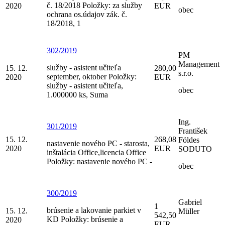
č. 18/2018 Položky: za služby
2020
EUR
obec
ochrana os.údajov zák. č.
18/2018, 1
302/2019
PM
Management
služby - asistent učiteľa
15. 12.
280,00
s.r.o.
september, oktober Položky:
2020
EUR
služby - asistent učiteľa,
obec
1.000000 ks, Suma
Ing.
301/2019
František
15. 12.
268,08
Földes
nastavenie nového PC - starosta,
2020
EUR
SODUTO
inštalácia Office,licencia Office
Položky: nastavenie nového PC -
obec
300/2019
Gabriel
1
brúsenie a lakovanie parkiet v
15. 12.
Müller
542,50
KD Položky: brúsenie a
2020
EUR