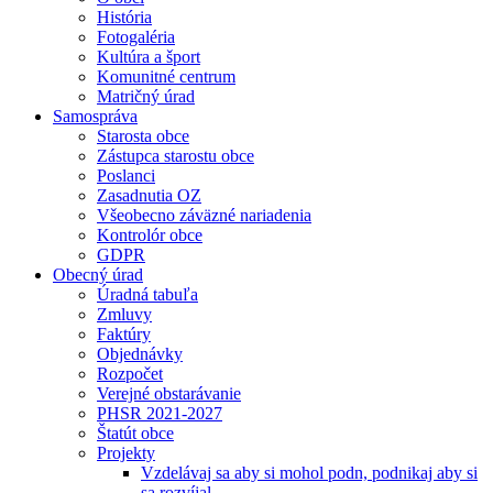
História
Fotogaléria
Kultúra a šport
Komunitné centrum
Matričný úrad
Samospráva
Starosta obce
Zástupca starostu obce
Poslanci
Zasadnutia OZ
Všeobecno záväzné nariadenia
Kontrolór obce
GDPR
Obecný úrad
Úradná tabuľa
Zmluvy
Faktúry
Objednávky
Rozpočet
Verejné obstarávanie
PHSR 2021-2027
Štatút obce
Projekty
Vzdelávaj sa aby si mohol podn, podnikaj aby si
sa rozvíjal.