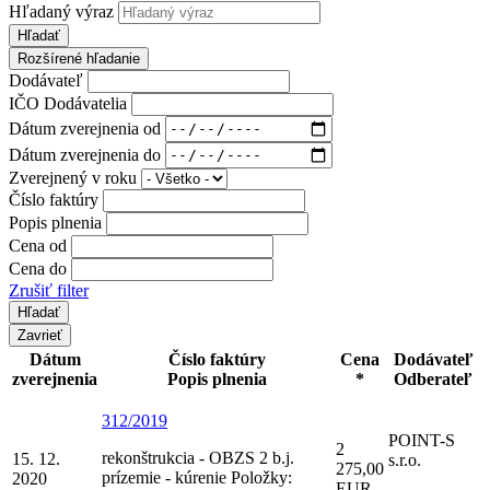
Hľadaný výraz
Hľadať
Rozšírené hľadanie
Dodávateľ
IČO Dodávatelia
Dátum zverejnenia od
Dátum zverejnenia do
Zverejnený v roku
Číslo faktúry
Popis plnenia
Cena od
Cena do
Zrušiť filter
Zavrieť
Dátum
Číslo faktúry
Cena
Dodávateľ
zverejnenia
Popis plnenia
*
Odberateľ
312/2019
POINT-S
2
rekonštrukcia - OBZS 2 b.j.
15. 12.
s.r.o.
275,00
prízemie - kúrenie Položky:
2020
EUR