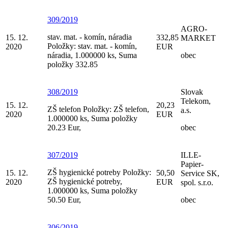
309/2019
AGRO-
stav. mat. - komín, náradia
15. 12.
332,85
MARKET
Položky: stav. mat. - komín,
2020
EUR
náradia, 1.000000 ks, Suma
obec
položky 332.85
308/2019
Slovak
Telekom,
15. 12.
20,23
ZŠ telefon Položky: ZŠ telefon,
a.s.
2020
EUR
1.000000 ks, Suma položky
20.23 Eur,
obec
307/2019
ILLE-
Papier-
ZŠ hygienické potreby Položky:
15. 12.
50,50
Service SK,
ZŠ hygienické potreby,
2020
EUR
spol. s.r.o.
1.000000 ks, Suma položky
50.50 Eur,
obec
306/2019