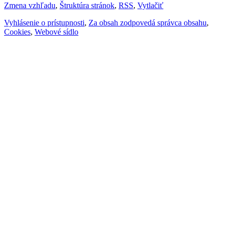
Zmena vzhľadu
,
Štruktúra stránok
,
RSS
,
Vytlačiť
Vyhlásenie o prístupnosti
,
Za obsah zodpovedá správca obsahu
,
Cookies
,
Webové sídlo