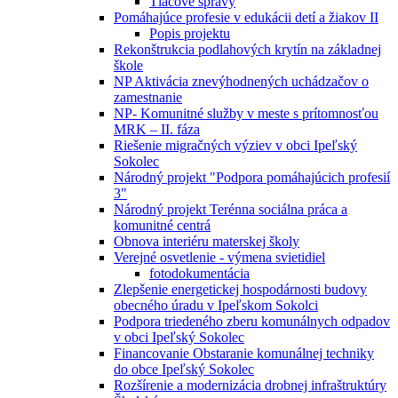
Tlačové správy
Pomáhajúce profesie v edukácii detí a žiakov II
Popis projektu
Rekonštrukcia podlahových krytín na základnej
škole
NP Aktivácia znevýhodnených uchádzačov o
zamestnanie
NP- Komunitné služby v meste s prítomnosťou
MRK – II. fáza
Riešenie migračných výziev v obci Ipeľský
Sokolec
Národný projekt "Podpora pomáhajúcich profesií
3"
Národný projekt Terénna sociálna práca a
komunitné centrá
Obnova interiéru materskej školy
Verejné osvetlenie - výmena svietidiel
fotodokumentácia
Zlepšenie energetickej hospodárnosti budovy
obecného úradu v Ipeľskom Sokolci
Podpora triedeného zberu komunálnych odpadov
v obci Ipeľský Sokolec
Financovanie Obstaranie komunálnej techniky
do obce Ipeľský Sokolec
Rozšírenie a modernizácia drobnej infraštruktúry