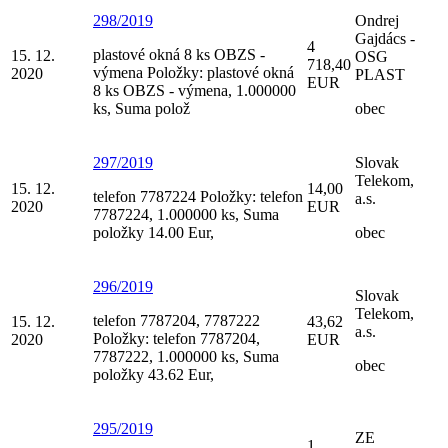
298/2019
Ondrej
Gajdács -
4
plastové okná 8 ks OBZS -
15. 12.
OSG
718,40
výmena Položky: plastové okná
2020
PLAST
EUR
8 ks OBZS - výmena, 1.000000
ks, Suma polož
obec
297/2019
Slovak
Telekom,
15. 12.
14,00
telefon 7787224 Položky: telefon
a.s.
2020
EUR
7787224, 1.000000 ks, Suma
položky 14.00 Eur,
obec
296/2019
Slovak
Telekom,
telefon 7787204, 7787222
15. 12.
43,62
a.s.
Položky: telefon 7787204,
2020
EUR
7787222, 1.000000 ks, Suma
obec
položky 43.62 Eur,
295/2019
ZE
1