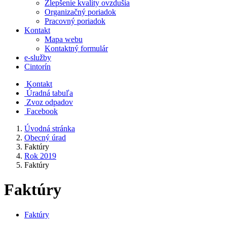
Zlepšenie kvality ovzdušia
Organizačný poriadok
Pracovný poriadok
Kontakt
Mapa webu
Kontaktný formulár
e-služby
Cintorín
Kontakt
Úradná tabuľa
Zvoz odpadov
Facebook
Úvodná stránka
Obecný úrad
Faktúry
Rok 2019
Faktúry
Faktúry
Faktúry