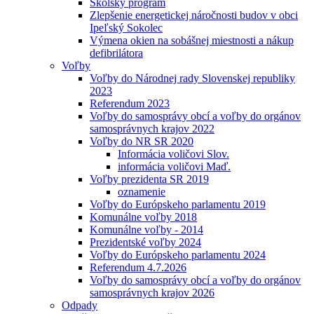
Školský program
Zlepšenie energetickej náročnosti budov v obci
Ipeľský Sokolec
Výmena okien na sobášnej miestnosti a nákup
defibrilátora
Voľby
Voľby do Národnej rady Slovenskej republiky
2023
Referendum 2023
Voľby do samosprávy obcí a voľby do orgánov
samosprávnych krajov 2022
Voľby do NR SR 2020
Informácia voličovi Slov.
informácia voličovi Maď.
Voľby prezidenta SR 2019
oznamenie
Voľby do Európskeho parlamentu 2019
Komunálne voľby 2018
Komunálne voľby - 2014
Prezidentské voľby 2024
Voľby do Európskeho parlamentu 2024
Referendum 4.7.2026
Voľby do samosprávy obcí a voľby do orgánov
samosprávnych krajov 2026
Odpady