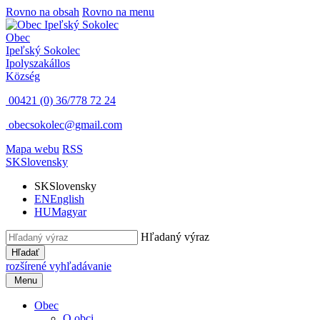
Rovno na obsah
Rovno na menu
Obec
Ipeľský Sokolec
Ipolyszakállos
Község
00421 (0) 36/778 72 24
obecsokolec@gmail.com
Mapa webu
RSS
SK
Slovensky
SK
Slovensky
EN
English
HU
Magyar
Hľadaný výraz
Hľadať
rozšírené vyhľadávanie
Menu
Obec
O obci