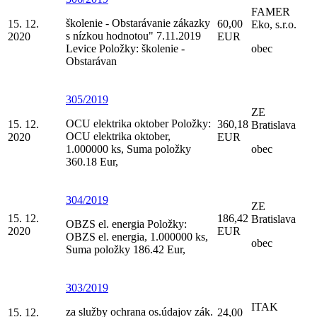
FAMER
školenie - Obstarávanie zákazky
15. 12.
60,00
Eko, s.r.o.
s nízkou hodnotou" 7.11.2019
2020
EUR
Levice Položky: školenie -
obec
Obstarávan
305/2019
ZE
OCU elektrika oktober Položky:
15. 12.
360,18
Bratislava
OCU elektrika oktober,
2020
EUR
1.000000 ks, Suma položky
obec
360.18 Eur,
304/2019
ZE
15. 12.
186,42
Bratislava
OBZS el. energia Položky:
2020
EUR
OBZS el. energia, 1.000000 ks,
obec
Suma položky 186.42 Eur,
303/2019
ITAK
za služby ochrana os.údajov zák.
15. 12.
24,00