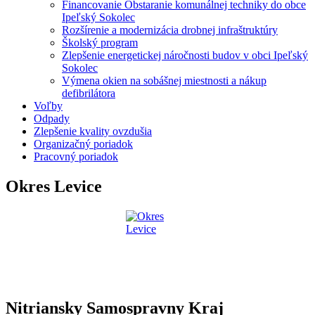
Financovanie Obstaranie komunálnej techniky do obce
Ipeľský Sokolec
Rozšírenie a modernizácia drobnej infraštruktúry
Školský program
Zlepšenie energetickej náročnosti budov v obci Ipeľský
Sokolec
Výmena okien na sobášnej miestnosti a nákup
defibrilátora
Voľby
Odpady
Zlepšenie kvality ovzdušia
Organizačný poriadok
Pracovný poriadok
Okres Levice
Nitriansky Samospravny Kraj