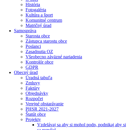
História
Fotogaléria
Kultúra a šport
Komunitné centrum
Matričný úrad
Samospráva
Starosta obce
Zástupca starostu obce
Poslanci
Zasadnutia OZ
Všeobecno záväzné nariadenia
Kontrolór obce
GDPR
Obecný úrad
Úradná tabuľa
Zmluvy
Faktúry
Objednávky
Rozpočet
Verejné obstarávanie
PHSR 2021-2027
Štatút obce
Projekty
Vzdelávaj sa aby si mohol podn, podnikaj aby si
sa rozvíjal.