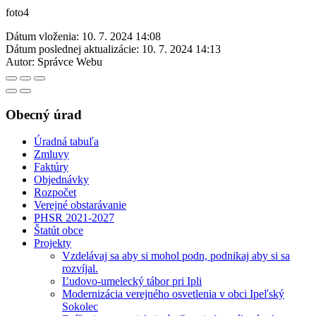
foto4
Dátum vloženia:
10. 7. 2024 14:08
Dátum poslednej aktualizácie:
10. 7. 2024 14:13
Autor:
Správce Webu
Obecný úrad
Úradná tabuľa
Zmluvy
Faktúry
Objednávky
Rozpočet
Verejné obstarávanie
PHSR 2021-2027
Štatút obce
Projekty
Vzdelávaj sa aby si mohol podn, podnikaj aby si sa
rozvíjal.
Ľudovo-umelecký tábor pri Ipli
Modernizácia verejného osvetlenia v obci Ipeľský
Sokolec