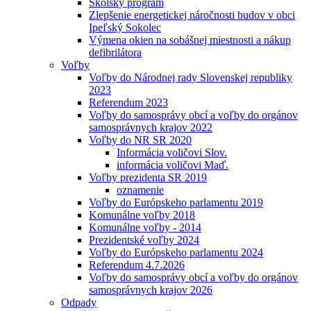
Školský program
Zlepšenie energetickej náročnosti budov v obci
Ipeľský Sokolec
Výmena okien na sobášnej miestnosti a nákup
defibrilátora
Voľby
Voľby do Národnej rady Slovenskej republiky
2023
Referendum 2023
Voľby do samosprávy obcí a voľby do orgánov
samosprávnych krajov 2022
Voľby do NR SR 2020
Informácia voličovi Slov.
informácia voličovi Maď.
Voľby prezidenta SR 2019
oznamenie
Voľby do Európskeho parlamentu 2019
Komunálne voľby 2018
Komunálne voľby - 2014
Prezidentské voľby 2024
Voľby do Európskeho parlamentu 2024
Referendum 4.7.2026
Voľby do samosprávy obcí a voľby do orgánov
samosprávnych krajov 2026
Odpady