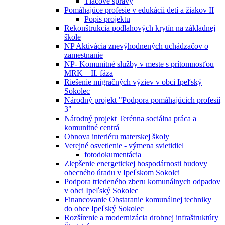
Tlačové správy
Pomáhajúce profesie v edukácii detí a žiakov II
Popis projektu
Rekonštrukcia podlahových krytín na základnej
škole
NP Aktivácia znevýhodnených uchádzačov o
zamestnanie
NP- Komunitné služby v meste s prítomnosťou
MRK – II. fáza
Riešenie migračných výziev v obci Ipeľský
Sokolec
Národný projekt "Podpora pomáhajúcich profesií
3"
Národný projekt Terénna sociálna práca a
komunitné centrá
Obnova interiéru materskej školy
Verejné osvetlenie - výmena svietidiel
fotodokumentácia
Zlepšenie energetickej hospodárnosti budovy
obecného úradu v Ipeľskom Sokolci
Podpora triedeného zberu komunálnych odpadov
v obci Ipeľský Sokolec
Financovanie Obstaranie komunálnej techniky
do obce Ipeľský Sokolec
Rozšírenie a modernizácia drobnej infraštruktúry