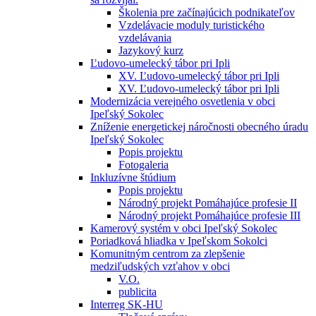
Školenia pre začínajúcich podnikateľov
Vzdelávacie moduly turistického
vzdelávania
Jazykový kurz
Ľudovo-umelecký tábor pri Ipli
XV. Ľudovo-umelecký tábor pri Ipli
XV. Ľudovo-umelecký tábor pri Ipli
Modernizácia verejného osvetlenia v obci
Ipeľský Sokolec
Zníženie energetickej náročnosti obecného úradu
Ipeľský Sokolec
Popis projektu
Fotogaleria
Inkluzívne štúdium
Popis projektu
Národný projekt Pomáhajúce profesie II
Národný projekt Pomáhajúce profesie III
Kamerový systém v obci Ipeľský Sokolec
Poriadková hliadka v Ipeľskom Sokolci
Komunitným centrom za zlepšenie
medziľudských vzťahov v obci
V.O.
publicita
Interreg SK-HU