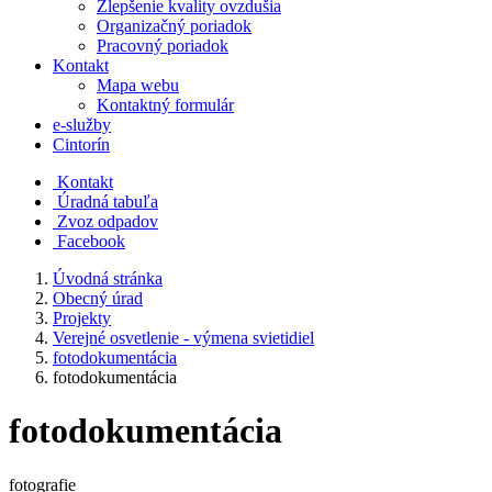
Zlepšenie kvality ovzdušia
Organizačný poriadok
Pracovný poriadok
Kontakt
Mapa webu
Kontaktný formulár
e-služby
Cintorín
Kontakt
Úradná tabuľa
Zvoz odpadov
Facebook
Úvodná stránka
Obecný úrad
Projekty
Verejné osvetlenie - výmena svietidiel
fotodokumentácia
fotodokumentácia
fotodokumentácia
fotografie