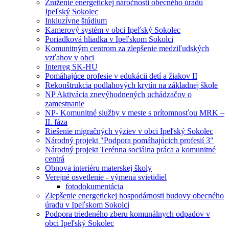
Zníženie energetickej náročnosti obecného úradu
Ipeľský Sokolec
Inkluzívne štúdium
Kamerový systém v obci Ipeľský Sokolec
Poriadková hliadka v Ipeľskom Sokolci
Komunitným centrom za zlepšenie medziľudských
vzťahov v obci
Interreg SK-HU
Pomáhajúce profesie v edukácii detí a žiakov II
Rekonštrukcia podlahových krytín na základnej škole
NP Aktivácia znevýhodnených uchádzačov o
zamestnanie
NP- Komunitné služby v meste s prítomnosťou MRK –
II. fáza
Riešenie migračných výziev v obci Ipeľský Sokolec
Národný projekt "Podpora pomáhajúcich profesií 3"
Národný projekt Terénna sociálna práca a komunitné
centrá
Obnova interiéru materskej školy
Verejné osvetlenie - výmena svietidiel
fotodokumentácia
Zlepšenie energetickej hospodárnosti budovy obecného
úradu v Ipeľskom Sokolci
Podpora triedeného zberu komunálnych odpadov v
obci Ipeľský Sokolec