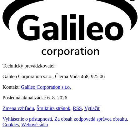
Technický prevádzkovateľ:
Galileo Corporation s.r.o., Čierna Voda 468, 925 06
Kontakt:
Galileo Corporation s.r.o.
Posledná aktualizácia: 6. 8. 2026
Zmena vzhľadu
,
Štruktúra stránok
,
RSS
,
Vytlačiť
Vyhlásenie o prístupnosti
,
Za obsah zodpovedá správca obsahu
,
Cookies
,
Webové sídlo