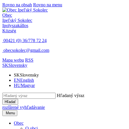
Rovno na obsah
Rovno na menu
Obec
Ipeľský Sokolec
Ipolyszakállos
Község
00421 (0) 36/778 72 24
obecsokolec@gmail.com
Mapa webu
RSS
SK
Slovensky
SK
Slovensky
EN
English
HU
Magyar
Hľadaný výraz
Hľadať
rozšírené vyhľadávanie
Menu
Obec
O obci