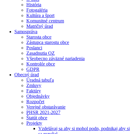
História
Fotogaléria
Kultúra a šport
Komunitné centrum
Matričný úrad
Samospráva
Starosta obce
Zástupca starostu obce
Poslanci
Zasadnutia OZ
Všeobecno záväzné nariadenia
Kontrolór obce
GDPR
Obecný úrad
Úradná tabuľa
Zmluvy
Faktúry
Objednávky
Rozpočet
Verejné obstarávanie
PHSR 2021-2027
Štatút obce
Projekty
Vzdelávaj sa aby si mohol podn, podnikaj aby si
sa rozvíjal.