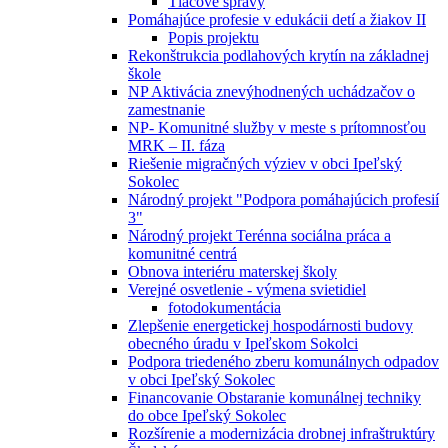
Tlačové správy
Pomáhajúce profesie v edukácii detí a žiakov II
Popis projektu
Rekonštrukcia podlahových krytín na základnej
škole
NP Aktivácia znevýhodnených uchádzačov o
zamestnanie
NP- Komunitné služby v meste s prítomnosťou
MRK – II. fáza
Riešenie migračných výziev v obci Ipeľský
Sokolec
Národný projekt "Podpora pomáhajúcich profesií
3"
Národný projekt Terénna sociálna práca a
komunitné centrá
Obnova interiéru materskej školy
Verejné osvetlenie - výmena svietidiel
fotodokumentácia
Zlepšenie energetickej hospodárnosti budovy
obecného úradu v Ipeľskom Sokolci
Podpora triedeného zberu komunálnych odpadov
v obci Ipeľský Sokolec
Financovanie Obstaranie komunálnej techniky
do obce Ipeľský Sokolec
Rozšírenie a modernizácia drobnej infraštruktúry