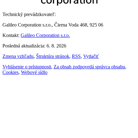
Technický prevádzkovateľ:
Galileo Corporation s.r.o., Čierna Voda 468, 925 06
Kontakt:
Galileo Corporation s.r.o.
Posledná aktualizácia: 6. 8. 2026
Zmena vzhľadu
,
Štruktúra stránok
,
RSS
,
Vytlačiť
Vyhlásenie o prístupnosti
,
Za obsah zodpovedá správca obsahu
,
Cookies
,
Webové sídlo