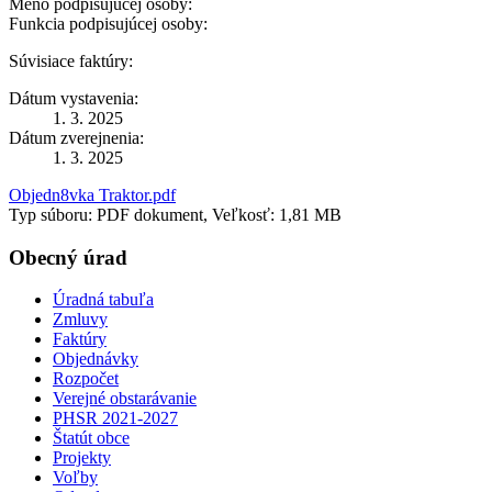
Meno podpisujúcej osoby:
Funkcia podpisujúcej osoby:
Súvisiace faktúry:
Dátum vystavenia:
1. 3. 2025
Dátum zverejnenia:
1. 3. 2025
Objedn8vka Traktor.pdf
Typ súboru: PDF dokument, Veľkosť: 1,81 MB
Obecný úrad
Úradná tabuľa
Zmluvy
Faktúry
Objednávky
Rozpočet
Verejné obstarávanie
PHSR 2021-2027
Štatút obce
Projekty
Voľby