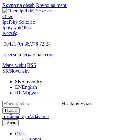
Rovno na obsah
Rovno na menu
Obec
Ipeľský Sokolec
Ipolyszakállos
Község
00421 (0) 36/778 72 24
obecsokolec@gmail.com
Mapa webu
RSS
SK
Slovensky
SK
Slovensky
EN
English
HU
Magyar
Hľadaný výraz
Hľadať
rozšírené vyhľadávanie
Menu
Obec
O obci