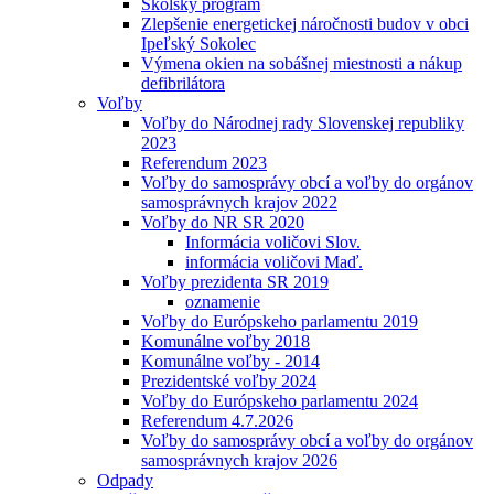
Školský program
Zlepšenie energetickej náročnosti budov v obci
Ipeľský Sokolec
Výmena okien na sobášnej miestnosti a nákup
defibrilátora
Voľby
Voľby do Národnej rady Slovenskej republiky
2023
Referendum 2023
Voľby do samosprávy obcí a voľby do orgánov
samosprávnych krajov 2022
Voľby do NR SR 2020
Informácia voličovi Slov.
informácia voličovi Maď.
Voľby prezidenta SR 2019
oznamenie
Voľby do Európskeho parlamentu 2019
Komunálne voľby 2018
Komunálne voľby - 2014
Prezidentské voľby 2024
Voľby do Európskeho parlamentu 2024
Referendum 4.7.2026
Voľby do samosprávy obcí a voľby do orgánov
samosprávnych krajov 2026
Odpady