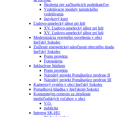
Školenia pre začínajúcich podnikateľov
Vzdelávacie moduly turistického
vzdelávania
Jazykový kurz
Ľudovo-umelecký tábor pri Ipli
XV. Ľudovo-umelecký tábor pri Ipli
XV. Ľudovo-umelecký tábor pri Ipli
Modernizácia verejného osvetlenia v obci
Ipeľský Sokolec
Zníženie energetickej náročnosti obecného úradu
Ipeľský Sokolec
Popis projektu
Fotogaleria
Inkluzívne štúdium
Popis projektu
Národný projekt Pomáhajúce profesie II
Národný projekt Pomáhajúce profesie III
Kamerový systém v obci Ipeľský Sokolec
Poriadková hliadka v Ipeľskom Sokolci
Komunitným centrom za zlepšenie
medziľudských vzťahov v obci
V.O.
publicita
Interreg SK-HU