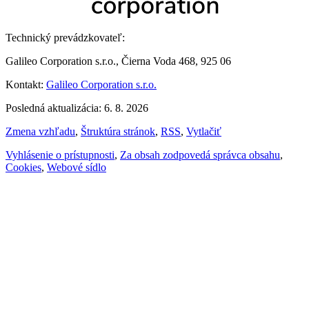
Technický prevádzkovateľ:
Galileo Corporation s.r.o., Čierna Voda 468, 925 06
Kontakt:
Galileo Corporation s.r.o.
Posledná aktualizácia: 6. 8. 2026
Zmena vzhľadu
,
Štruktúra stránok
,
RSS
,
Vytlačiť
Vyhlásenie o prístupnosti
,
Za obsah zodpovedá správca obsahu
,
Cookies
,
Webové sídlo