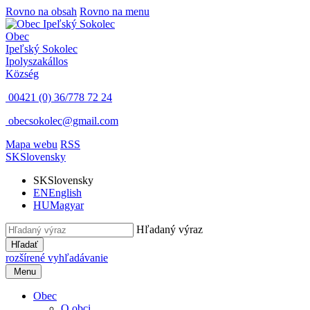
Rovno na obsah
Rovno na menu
Obec
Ipeľský Sokolec
Ipolyszakállos
Község
00421 (0) 36/778 72 24
obecsokolec@gmail.com
Mapa webu
RSS
SK
Slovensky
SK
Slovensky
EN
English
HU
Magyar
Hľadaný výraz
Hľadať
rozšírené vyhľadávanie
Menu
Obec
O obci