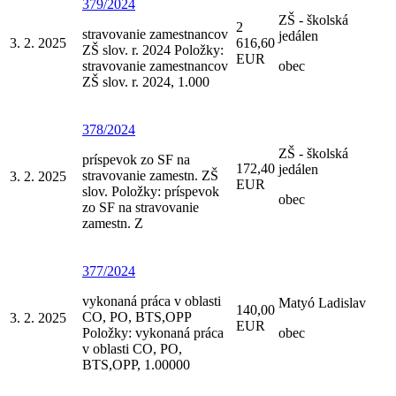
379/2024
ZŠ - školská
2
stravovanie zamestnancov
jedálen
3. 2. 2025
616,60
ZŠ slov. r. 2024 Položky:
EUR
stravovanie zamestnancov
obec
ZŠ slov. r. 2024, 1.000
378/2024
ZŠ - školská
príspevok zo SF na
172,40
jedálen
stravovanie zamestn. ZŠ
3. 2. 2025
EUR
slov. Položky: príspevok
obec
zo SF na stravovanie
zamestn. Z
377/2024
vykonaná práca v oblasti
Matyó Ladislav
140,00
CO, PO, BTS,OPP
3. 2. 2025
EUR
Položky: vykonaná práca
obec
v oblasti CO, PO,
BTS,OPP, 1.00000