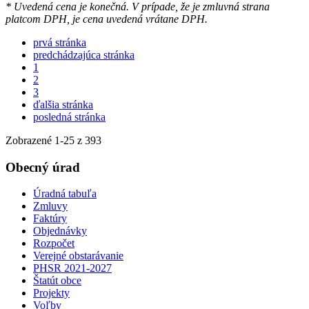
* Uvedená cena je konečná. V prípade, že je zmluvná strana
platcom DPH, je cena uvedená vrátane DPH.
prvá stránka
predchádzajúca stránka
1
2
3
ďalšia stránka
posledná stránka
Zobrazené
1
-
25
z 393
Obecný úrad
Úradná tabuľa
Zmluvy
Faktúry
Objednávky
Rozpočet
Verejné obstarávanie
PHSR 2021-2027
Štatút obce
Projekty
Voľby