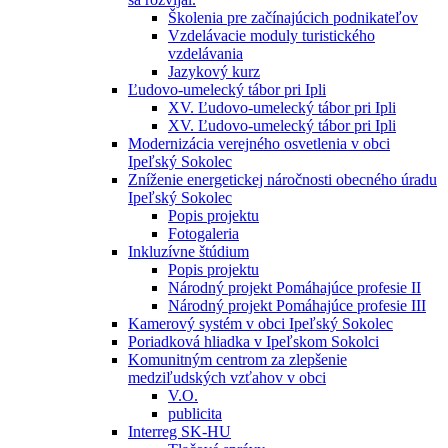
Školenia pre začínajúcich podnikateľov
Vzdelávacie moduly turistického
vzdelávania
Jazykový kurz
Ľudovo-umelecký tábor pri Ipli
XV. Ľudovo-umelecký tábor pri Ipli
XV. Ľudovo-umelecký tábor pri Ipli
Modernizácia verejného osvetlenia v obci
Ipeľský Sokolec
Zníženie energetickej náročnosti obecného úradu
Ipeľský Sokolec
Popis projektu
Fotogaleria
Inkluzívne štúdium
Popis projektu
Národný projekt Pomáhajúce profesie II
Národný projekt Pomáhajúce profesie III
Kamerový systém v obci Ipeľský Sokolec
Poriadková hliadka v Ipeľskom Sokolci
Komunitným centrom za zlepšenie
medziľudských vzťahov v obci
V.O.
publicita
Interreg SK-HU