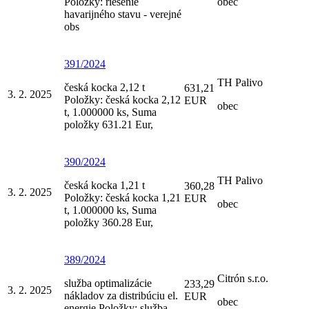
Položky: riešenie
obec
havarijného stavu - verejné
obs
391/2024
TH Palivo
česká kocka 2,12 t
631,21
3. 2. 2025
Položky: česká kocka 2,12
EUR
obec
t, 1.000000 ks, Suma
položky 631.21 Eur,
390/2024
TH Palivo
česká kocka 1,21 t
360,28
3. 2. 2025
Položky: česká kocka 1,21
EUR
obec
t, 1.000000 ks, Suma
položky 360.28 Eur,
389/2024
Citrón s.r.o.
služba optimalizácie
233,29
3. 2. 2025
nákladov za distribúciu el.
EUR
obec
energie Položky: služba