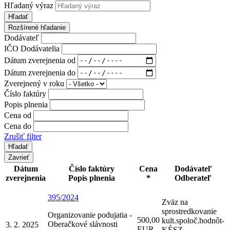
Hľadaný výraz
Hľadať
Rozšírené hľadanie
Dodávateľ
IČO Dodávatelia
Dátum zverejnenia od
Dátum zverejnenia do
Zverejnený v roku
Číslo faktúry
Popis plnenia
Cena od
Cena do
Zrušiť filter
Zavrieť
Dátum
Číslo faktúry
Cena
Dodávateľ
zverejnenia
Popis plnenia
*
Odberateľ
395/2024
Zväz na
sprostredkovanie
Organizovanie podujatia -
500,00
kult.spoloč.hodnôt-
Oberačkové slávnosti
3. 2. 2025
EUR
KÉSZ