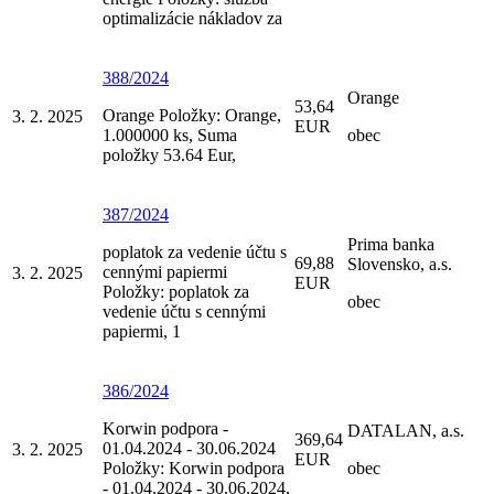
optimalizácie nákladov za
388/2024
Orange
53,64
Orange Položky: Orange,
3. 2. 2025
EUR
1.000000 ks, Suma
obec
položky 53.64 Eur,
387/2024
Prima banka
poplatok za vedenie účtu s
69,88
Slovensko, a.s.
cennými papiermi
3. 2. 2025
EUR
Položky: poplatok za
obec
vedenie účtu s cennými
papiermi, 1
386/2024
Korwin podpora -
DATALAN, a.s.
369,64
01.04.2024 - 30.06.2024
3. 2. 2025
EUR
Položky: Korwin podpora
obec
- 01.04.2024 - 30.06.2024,