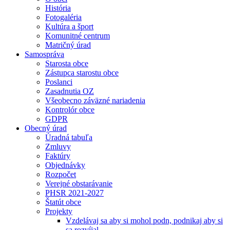
História
Fotogaléria
Kultúra a šport
Komunitné centrum
Matričný úrad
Samospráva
Starosta obce
Zástupca starostu obce
Poslanci
Zasadnutia OZ
Všeobecno záväzné nariadenia
Kontrolór obce
GDPR
Obecný úrad
Úradná tabuľa
Zmluvy
Faktúry
Objednávky
Rozpočet
Verejné obstarávanie
PHSR 2021-2027
Štatút obce
Projekty
Vzdelávaj sa aby si mohol podn, podnikaj aby si
sa rozvíjal.