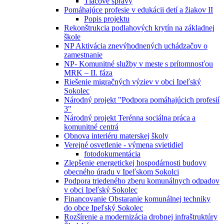
Tlačové správy
Pomáhajúce profesie v edukácii detí a žiakov II
Popis projektu
Rekonštrukcia podlahových krytín na základnej
škole
NP Aktivácia znevýhodnených uchádzačov o
zamestnanie
NP- Komunitné služby v meste s prítomnosťou
MRK – II. fáza
Riešenie migračných výziev v obci Ipeľský
Sokolec
Národný projekt "Podpora pomáhajúcich profesií
3"
Národný projekt Terénna sociálna práca a
komunitné centrá
Obnova interiéru materskej školy
Verejné osvetlenie - výmena svietidiel
fotodokumentácia
Zlepšenie energetickej hospodárnosti budovy
obecného úradu v Ipeľskom Sokolci
Podpora triedeného zberu komunálnych odpadov
v obci Ipeľský Sokolec
Financovanie Obstaranie komunálnej techniky
do obce Ipeľský Sokolec
Rozšírenie a modernizácia drobnej infraštruktúry