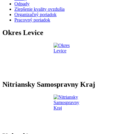
Odpady
Zlepšenie kvality ovzdušia
Organizačný poriadok
Pracovný poriadok
Okres Levice
Nitriansky Samospravny Kraj