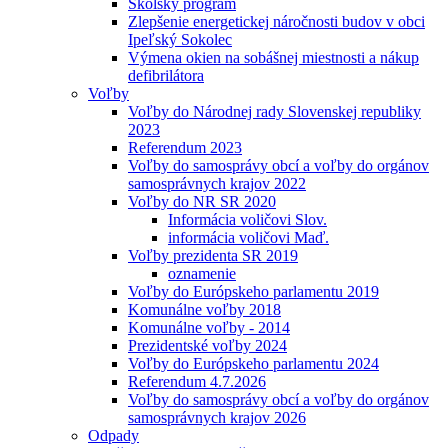
Školský program
Zlepšenie energetickej náročnosti budov v obci
Ipeľský Sokolec
Výmena okien na sobášnej miestnosti a nákup
defibrilátora
Voľby
Voľby do Národnej rady Slovenskej republiky
2023
Referendum 2023
Voľby do samosprávy obcí a voľby do orgánov
samosprávnych krajov 2022
Voľby do NR SR 2020
Informácia voličovi Slov.
informácia voličovi Maď.
Voľby prezidenta SR 2019
oznamenie
Voľby do Európskeho parlamentu 2019
Komunálne voľby 2018
Komunálne voľby - 2014
Prezidentské voľby 2024
Voľby do Európskeho parlamentu 2024
Referendum 4.7.2026
Voľby do samosprávy obcí a voľby do orgánov
samosprávnych krajov 2026
Odpady