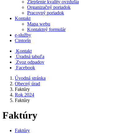
Zlepšenie kvality ovzdušia
Organizačný poriadok
Pracovný poriadok
Kontakt
Mapa webu
Kontaktný formulár
e-služby
Cintorín
Kontakt
Úradná tabuľa
Zvoz odpadov
Facebook
Úvodná stránka
Obecný úrad
Faktúry
Rok 2024
Faktúry
Faktúry
Faktúry