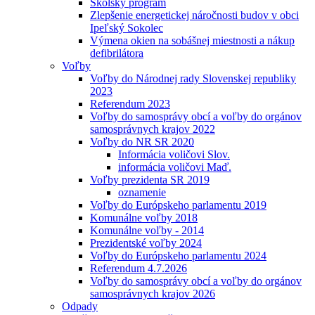
Školský program
Zlepšenie energetickej náročnosti budov v obci
Ipeľský Sokolec
Výmena okien na sobášnej miestnosti a nákup
defibrilátora
Voľby
Voľby do Národnej rady Slovenskej republiky
2023
Referendum 2023
Voľby do samosprávy obcí a voľby do orgánov
samosprávnych krajov 2022
Voľby do NR SR 2020
Informácia voličovi Slov.
informácia voličovi Maď.
Voľby prezidenta SR 2019
oznamenie
Voľby do Európskeho parlamentu 2019
Komunálne voľby 2018
Komunálne voľby - 2014
Prezidentské voľby 2024
Voľby do Európskeho parlamentu 2024
Referendum 4.7.2026
Voľby do samosprávy obcí a voľby do orgánov
samosprávnych krajov 2026
Odpady