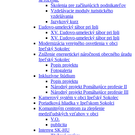
Školenia pre začínajúcich podnikateľov
Vzdelávacie moduly turistického
vzdelávania
Jazykový kurz
Ľudovo-umelecký tábor pri Ipli
XV. Ľudovo-umelecký tábor pri Ipli
XV. Ľudovo-umelecký tábor pri Ipli
Modernizácia verejného osvetlenia v obci
Ipeľský Sokolec
Zníženie energetickej náročnosti obecného úradu
Ipeľský Sokolec
Popis projektu
Fotogaleria
Inkluzívne štúdium
Popis projektu
Národný projekt Pomáhajúce profesie II
Národný projekt Pomáhajúce profesie III
Kamerový systém v obci Ipeľský Sokolec
Poriadková hliadka v Ipeľskom Sokolci
Komunitným centrom za zlepšenie
medziľudských vzťahov v obci
V.O.
publicita
Interreg SK-HU