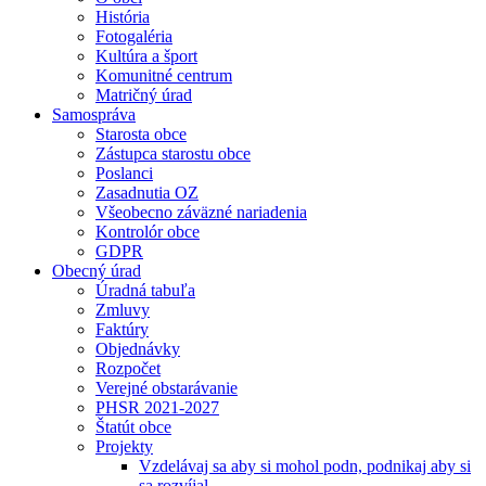
História
Fotogaléria
Kultúra a šport
Komunitné centrum
Matričný úrad
Samospráva
Starosta obce
Zástupca starostu obce
Poslanci
Zasadnutia OZ
Všeobecno záväzné nariadenia
Kontrolór obce
GDPR
Obecný úrad
Úradná tabuľa
Zmluvy
Faktúry
Objednávky
Rozpočet
Verejné obstarávanie
PHSR 2021-2027
Štatút obce
Projekty
Vzdelávaj sa aby si mohol podn, podnikaj aby si
sa rozvíjal.