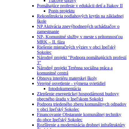
Tlačové správy
Pomáhajúce profesie v edukácii detí a žiakov II
Popis projektu
Rekonštrukcia podlahových krytín na základnej
škole
NP Aktivácia znevýhodnených uchádzačov o
zamestnanie
NP- Komunitné služby v meste s prítomnosťou
MRK – II. fáza
Riešenie migračných výziev v obci Ipeľský
Sokolec
Národný projekt "Podpora pomáhajúcich profesií
3"
Národný projekt Terénna sociálna práca a
komunitné centrá
Obnova interiéru materskej školy
Verejné osvetlenie - výmena svietidiel
fotodokumentácia
Zlepšenie energetickej hospodárnosti budovy
obecného úradu v Ipeľskom Sokolci
Podpora triedeného zberu komunálnych odpadov
v obci Ipeľský Sokolec
Financovanie Obstaranie komunálnej techniky
do obce Ipeľský Sokolec
Rozšírenie a modernizácia drobnej infraštruktúry