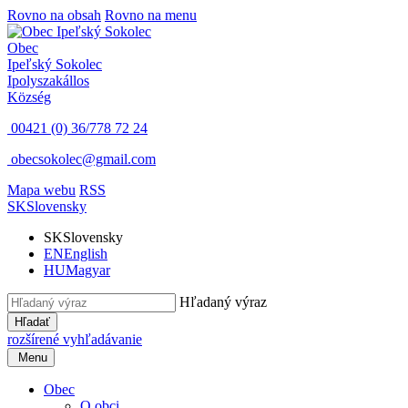
Rovno na obsah
Rovno na menu
Obec
Ipeľský Sokolec
Ipolyszakállos
Község
00421 (0) 36/778 72 24
obecsokolec@gmail.com
Mapa webu
RSS
SK
Slovensky
SK
Slovensky
EN
English
HU
Magyar
Hľadaný výraz
Hľadať
rozšírené vyhľadávanie
Menu
Obec
O obci