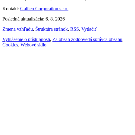
Kontakt:
Galileo Corporation s.r.o.
Posledná aktualizácia: 6. 8. 2026
Zmena vzhľadu
,
Štruktúra stránok
,
RSS
,
Vytlačiť
Vyhlásenie o prístupnosti
,
Za obsah zodpovedá správca obsahu
,
Cookies
,
Webové sídlo