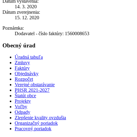
Dátum vystavenia:
14. 3. 2020
Dátum zverejnenia:
15. 12. 2020
Poznámka:
Dodavatel - číslo faktúry: 1560008653
Obecný úrad
Úradná tabuľa
Zmluvy
Faktúry
Objednávky
Rozpočet
Verejné obstarávanie
PHSR 2021-2027
Štatút obce
Projekty
Voľby
Odpady
Zlepšenie kvality ovzdušia
Organizačný poriadok
Pracovný poriadok