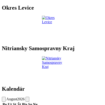
Okres Levice
Nitriansky Samospravny Kraj
Kalendár
August
2026
Po
Ut
St
Št
Pia
So
Ne