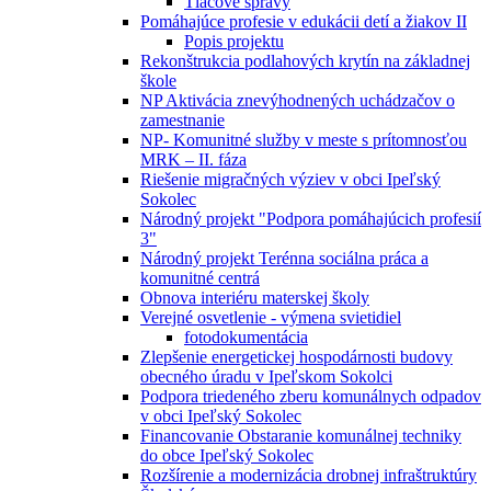
Tlačové správy
Pomáhajúce profesie v edukácii detí a žiakov II
Popis projektu
Rekonštrukcia podlahových krytín na základnej
škole
NP Aktivácia znevýhodnených uchádzačov o
zamestnanie
NP- Komunitné služby v meste s prítomnosťou
MRK – II. fáza
Riešenie migračných výziev v obci Ipeľský
Sokolec
Národný projekt "Podpora pomáhajúcich profesií
3"
Národný projekt Terénna sociálna práca a
komunitné centrá
Obnova interiéru materskej školy
Verejné osvetlenie - výmena svietidiel
fotodokumentácia
Zlepšenie energetickej hospodárnosti budovy
obecného úradu v Ipeľskom Sokolci
Podpora triedeného zberu komunálnych odpadov
v obci Ipeľský Sokolec
Financovanie Obstaranie komunálnej techniky
do obce Ipeľský Sokolec
Rozšírenie a modernizácia drobnej infraštruktúry