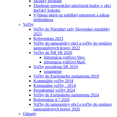
Školský program
Zlepšenie energetickej náročnosti budov v obci
Ipeľský Sokolec
Výmena okien na sobášnej miestnosti a nákup
defibrilátora
Voľby
Voľby do Národnej rady Slovenskej republiky
2023
Referendum 2023
Voľby do samosprávy obcí a voľby do orgánov
samosprávnych krajov 2022
Voľby do NR SR 2020
Informácia voličovi Slov.
informácia voličovi Maď.
Voľby prezidenta SR 2019
oznamenie
Voľby do Európskeho parlamentu 2019
Komunálne voľby 2018
Komunálne voľby - 2014
Prezidentské voľby 2024
Voľby do Európskeho parlamentu 2024
Referendum 4.7.2026
Voľby do samosprávy obcí a voľby do orgánov
samosprávnych krajov 2026
Odpady