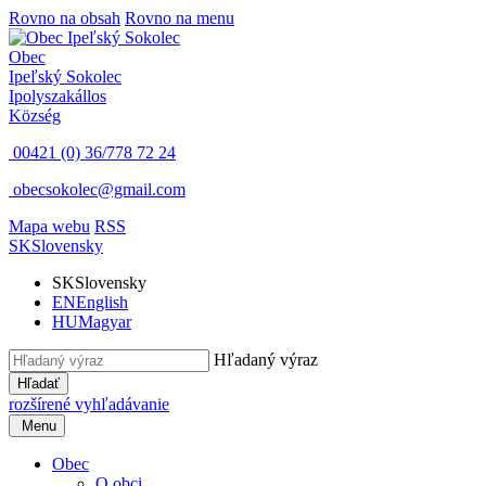
Rovno na obsah
Rovno na menu
Obec
Ipeľský Sokolec
Ipolyszakállos
Község
00421 (0) 36/778 72 24
obecsokolec@gmail.com
Mapa webu
RSS
SK
Slovensky
SK
Slovensky
EN
English
HU
Magyar
Hľadaný výraz
Hľadať
rozšírené vyhľadávanie
Menu
Obec
O obci