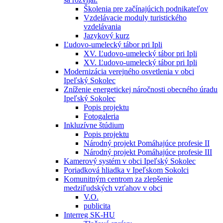
Školenia pre začínajúcich podnikateľov
Vzdelávacie moduly turistického
vzdelávania
Jazykový kurz
Ľudovo-umelecký tábor pri Ipli
XV. Ľudovo-umelecký tábor pri Ipli
XV. Ľudovo-umelecký tábor pri Ipli
Modernizácia verejného osvetlenia v obci
Ipeľský Sokolec
Zníženie energetickej náročnosti obecného úradu
Ipeľský Sokolec
Popis projektu
Fotogaleria
Inkluzívne štúdium
Popis projektu
Národný projekt Pomáhajúce profesie II
Národný projekt Pomáhajúce profesie III
Kamerový systém v obci Ipeľský Sokolec
Poriadková hliadka v Ipeľskom Sokolci
Komunitným centrom za zlepšenie
medziľudských vzťahov v obci
V.O.
publicita
Interreg SK-HU