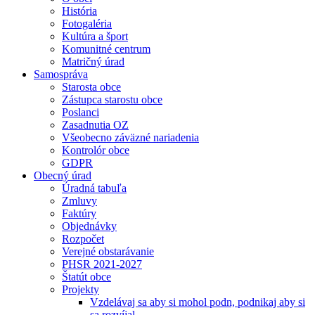
História
Fotogaléria
Kultúra a šport
Komunitné centrum
Matričný úrad
Samospráva
Starosta obce
Zástupca starostu obce
Poslanci
Zasadnutia OZ
Všeobecno záväzné nariadenia
Kontrolór obce
GDPR
Obecný úrad
Úradná tabuľa
Zmluvy
Faktúry
Objednávky
Rozpočet
Verejné obstarávanie
PHSR 2021-2027
Štatút obce
Projekty
Vzdelávaj sa aby si mohol podn, podnikaj aby si
sa rozvíjal.