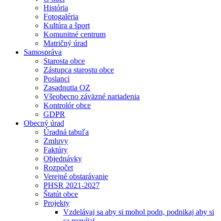
História
Fotogaléria
Kultúra a šport
Komunitné centrum
Matričný úrad
Samospráva
Starosta obce
Zástupca starostu obce
Poslanci
Zasadnutia OZ
Všeobecno záväzné nariadenia
Kontrolór obce
GDPR
Obecný úrad
Úradná tabuľa
Zmluvy
Faktúry
Objednávky
Rozpočet
Verejné obstarávanie
PHSR 2021-2027
Štatút obce
Projekty
Vzdelávaj sa aby si mohol podn, podnikaj aby si
sa rozvíjal.