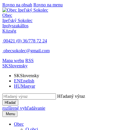
Rovno na obsah
Rovno na menu
Obec
Ipeľský Sokolec
Ipolyszakállos
Község
00421 (0) 36/778 72 24
obecsokolec@gmail.com
Mapa webu
RSS
SK
Slovensky
SK
Slovensky
EN
English
HU
Magyar
Hľadaný výraz
Hľadať
rozšírené vyhľadávanie
Menu
Obec
O obci