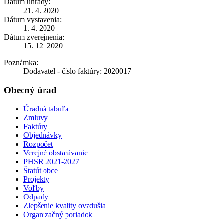
Dátum úhrady:
21. 4. 2020
Dátum vystavenia:
1. 4. 2020
Dátum zverejnenia:
15. 12. 2020
Poznámka:
Dodavatel - číslo faktúry: 2020017
Obecný úrad
Úradná tabuľa
Zmluvy
Faktúry
Objednávky
Rozpočet
Verejné obstarávanie
PHSR 2021-2027
Štatút obce
Projekty
Voľby
Odpady
Zlepšenie kvality ovzdušia
Organizačný poriadok