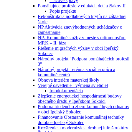
Tlačové správy
Pomáhajúce profesie v edukácii detí a žiakov II
Popis projektu
Rekonštrukcia podlahových krytín na základnej
škole
NP Aktivácia znevýhodnených uchádzačov o
zamestnanie
NP- Komunitné služby v meste s prítomnosťou
MRK – II. fáza
Riešenie migračných výziev v obci Ipeľský
Sokolec
Národný projekt "Podpora pomáhajúcich profesií
3"
Národný projekt Terénna sociálna práca a
komunitné centrá
Obnova interiéru materskej školy
Verejné osvetlenie - výmena svietidiel
fotodokumentácia
Zlepšenie energetickej hospodárnosti budovy
obecného úradu v Ipeľskom Sokolci
Podpora triedeného zberu komunálnych odpadov
v obci Ipeľský Sokolec
Financovanie Obstaranie komunálnej techniky
do obce Ipeľský Sokolec
Rozšírenie a modernizácia drobnej infraštruktúry