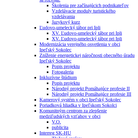
Školenia pre začínajúcich podnikateľov
Vzdelávacie moduly turistického
vzdelávania
Jazykový kurz
Ľudovo-umelecký tábor pri Ipli
XV. Ľudovo-umelecký tábor pri Ipli
XV. Ľudovo-umelecký tábor pri Ipli
Modernizácia verejného osvetlenia v obci
Ipeľský Sokolec
Zníženie energetickej náročnosti obecného úradu
Ipeľský Sokolec
Popis projektu
Fotogaleria
Inkluzívne štúdium
Popis projektu
Národný projekt Pomáhajúce profesie II
Národný projekt Pomáhajúce profesie III
Kamerový systém v obci Ipeľský Sokolec
Poriadková hliadka v Ipeľskom Sokolci
Komunitným centrom za zlepšenie
medziľudských vzťahov v obci
V.O.
publicita
Interreg SK-HU