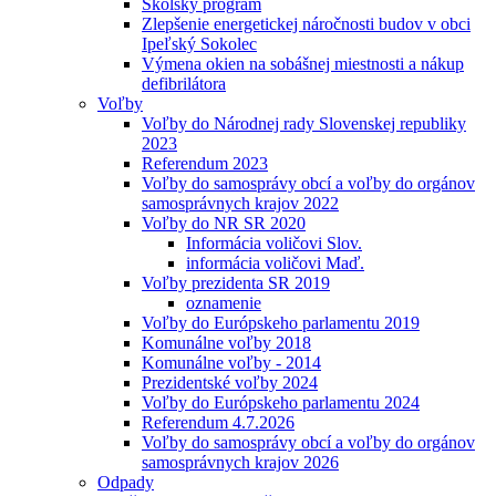
Školský program
Zlepšenie energetickej náročnosti budov v obci
Ipeľský Sokolec
Výmena okien na sobášnej miestnosti a nákup
defibrilátora
Voľby
Voľby do Národnej rady Slovenskej republiky
2023
Referendum 2023
Voľby do samosprávy obcí a voľby do orgánov
samosprávnych krajov 2022
Voľby do NR SR 2020
Informácia voličovi Slov.
informácia voličovi Maď.
Voľby prezidenta SR 2019
oznamenie
Voľby do Európskeho parlamentu 2019
Komunálne voľby 2018
Komunálne voľby - 2014
Prezidentské voľby 2024
Voľby do Európskeho parlamentu 2024
Referendum 4.7.2026
Voľby do samosprávy obcí a voľby do orgánov
samosprávnych krajov 2026
Odpady