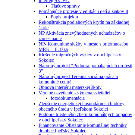
Interreg SK-HU
Tlačové správy
Pomáhajúce profesie v edukácii detí a žiakov II
Popis projektu
Rekonštrukcia podlahových krytín na základnej
škole
NP Aktivácia znevýhodnených uchádzačov o
zamestnanie
NP- Komunitné služby v meste s prítomnosťou
MRK – II. fáza
Riešenie migračných výziev v obci Ipeľský
Sokolec
Národný projekt "Podpora pomáhajúcich profesií
3"
Národný projekt Terénna sociálna práca a
komunitné centrá
Obnova interiéru materskej školy
Verejné osvetlenie - výmena svietidiel
fotodokumentácia
Zlepšenie energetickej hospodárnosti budovy
obecného úradu v Ipeľskom Sokolci
Podpora triedeného zberu komunálnych odpadov
v obci Ipeľský Sokolec
Financovanie Obstaranie komunálnej techniky
do obce Ipeľský Sokolec