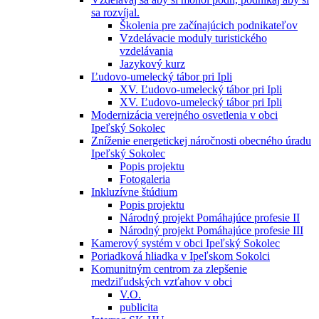
sa rozvíjal.
Školenia pre začínajúcich podnikateľov
Vzdelávacie moduly turistického
vzdelávania
Jazykový kurz
Ľudovo-umelecký tábor pri Ipli
XV. Ľudovo-umelecký tábor pri Ipli
XV. Ľudovo-umelecký tábor pri Ipli
Modernizácia verejného osvetlenia v obci
Ipeľský Sokolec
Zníženie energetickej náročnosti obecného úradu
Ipeľský Sokolec
Popis projektu
Fotogaleria
Inkluzívne štúdium
Popis projektu
Národný projekt Pomáhajúce profesie II
Národný projekt Pomáhajúce profesie III
Kamerový systém v obci Ipeľský Sokolec
Poriadková hliadka v Ipeľskom Sokolci
Komunitným centrom za zlepšenie
medziľudských vzťahov v obci
V.O.
publicita