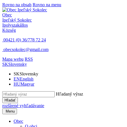
Rovno na obsah
Rovno na menu
Obec
Ipeľský Sokolec
Ipolyszakállos
Község
00421 (0) 36/778 72 24
obecsokolec@gmail.com
Mapa webu
RSS
SK
Slovensky
SK
Slovensky
EN
English
HU
Magyar
Hľadaný výraz
Hľadať
rozšírené vyhľadávanie
Menu
Obec
O obci