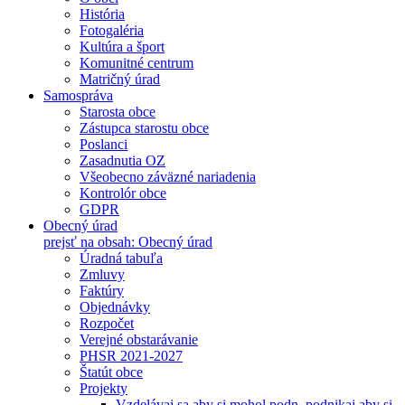
História
Fotogaléria
Kultúra a šport
Komunitné centrum
Matričný úrad
Samospráva
Starosta obce
Zástupca starostu obce
Poslanci
Zasadnutia OZ
Všeobecno záväzné nariadenia
Kontrolór obce
GDPR
Obecný úrad
prejsť na obsah: Obecný úrad
Úradná tabuľa
Zmluvy
Faktúry
Objednávky
Rozpočet
Verejné obstarávanie
PHSR 2021-2027
Štatút obce
Projekty
Vzdelávaj sa aby si mohol podn, podnikaj aby si