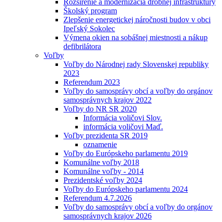
Rozšírenie a modernizácia drobnej infraštruktúry
Školský program
Zlepšenie energetickej náročnosti budov v obci
Ipeľský Sokolec
Výmena okien na sobášnej miestnosti a nákup
defibrilátora
Voľby
Voľby do Národnej rady Slovenskej republiky
2023
Referendum 2023
Voľby do samosprávy obcí a voľby do orgánov
samosprávnych krajov 2022
Voľby do NR SR 2020
Informácia voličovi Slov.
informácia voličovi Maď.
Voľby prezidenta SR 2019
oznamenie
Voľby do Európskeho parlamentu 2019
Komunálne voľby 2018
Komunálne voľby - 2014
Prezidentské voľby 2024
Voľby do Európskeho parlamentu 2024
Referendum 4.7.2026
Voľby do samosprávy obcí a voľby do orgánov
samosprávnych krajov 2026