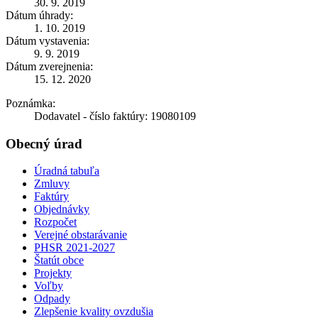
30. 9. 2019
Dátum úhrady:
1. 10. 2019
Dátum vystavenia:
9. 9. 2019
Dátum zverejnenia:
15. 12. 2020
Poznámka:
Dodavatel - číslo faktúry: 19080109
Obecný úrad
Úradná tabuľa
Zmluvy
Faktúry
Objednávky
Rozpočet
Verejné obstarávanie
PHSR 2021-2027
Štatút obce
Projekty
Voľby
Odpady
Zlepšenie kvality ovzdušia