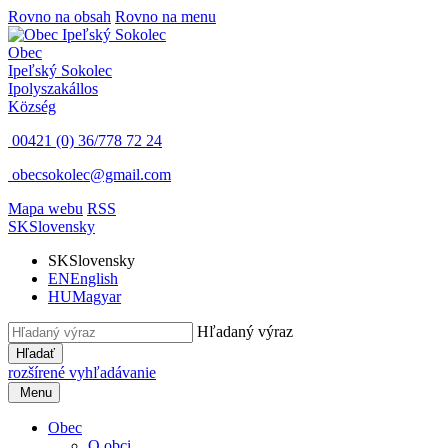
Rovno na obsah
Rovno na menu
Obec
Ipeľský Sokolec
Ipolyszakállos
Község
00421 (0) 36/778 72 24
obecsokolec@gmail.com
Mapa webu
RSS
SK
Slovensky
SK
Slovensky
EN
English
HU
Magyar
Hľadaný výraz
Hľadať
rozšírené vyhľadávanie
Menu
Obec
O obci