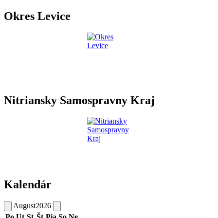
Okres Levice
Nitriansky Samospravny Kraj
Kalendár
August
2026
Po
Ut
St
Št
Pia
So
Ne