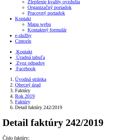
Zlepšenie kvality ovzdušia
Organizačný poriadok
Pracovný poriadok
Kontakt
Mapa webu
Kontaktný formulár
e-služby
Cintorín
Kontakt
Úradná tabuľa
Zvoz odpadov
Facebook
Úvodná stránka
Obecný úrad
Faktúry
Rok 2019
Faktúry
Detail faktúry 242/2019
Detail faktúry 242/2019
Číslo faktúry: