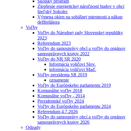
Školský program
Zlepšenie energetickej náročnosti budov v obci
Ipeľský Sokolec
Výmena okien na sobášnej miestnosti a nákup
defibrilátora
Voľby
Voľby do Národnej rady Slovenskej republiky
2023
Referendum 2023
Voľby do samosprávy obcí a voľby do orgánov
samosprávnych krajov 2022
Voľby do NR SR 2020
Informácia voličovi Slov.
informácia voličovi Maď.
Voľby prezidenta SR 2019
oznamenie
Voľby do Európskeho parlamentu 2019
Komunálne voľby 2018
Komunálne voľby - 2014
Prezidentské voľby 2024
Voľby do Európskeho parlamentu 2024
Referendum 4.7.2026
Voľby do samosprávy obcí a voľby do orgánov
samosprávnych krajov 2026
Odpady