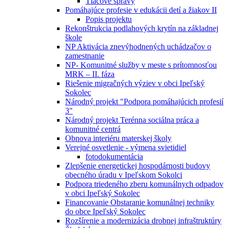
Tlačové správy
Pomáhajúce profesie v edukácii detí a žiakov II
Popis projektu
Rekonštrukcia podlahových krytín na základnej
škole
NP Aktivácia znevýhodnených uchádzačov o
zamestnanie
NP- Komunitné služby v meste s prítomnosťou
MRK – II. fáza
Riešenie migračných výziev v obci Ipeľský
Sokolec
Národný projekt "Podpora pomáhajúcich profesií
3"
Národný projekt Terénna sociálna práca a
komunitné centrá
Obnova interiéru materskej školy
Verejné osvetlenie - výmena svietidiel
fotodokumentácia
Zlepšenie energetickej hospodárnosti budovy
obecného úradu v Ipeľskom Sokolci
Podpora triedeného zberu komunálnych odpadov
v obci Ipeľský Sokolec
Financovanie Obstaranie komunálnej techniky
do obce Ipeľský Sokolec
Rozšírenie a modernizácia drobnej infraštruktúry