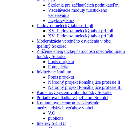
Školenia pre začínajúcich podnikateľov
Vzdelávacie moduly turistického
vzdelávania
Jazykový kurz
Ľudovo-umelecký tábor pri Ipli
XV. Ľudovo-umelecký tábor pri Ipli
XV. Ľudovo-umelecký tábor pri Ipli
Modernizácia verejného osvetlenia v obci
Ipeľský Sokolec
Zníženie energetickej náročnosti obecného úradu
Ipeľský Sokolec
Popis projektu
Fotogaleria
Inkluzívne štúdium
Popis projektu
Národný projekt Pomáhajúce profesie II
Národný projekt Pomáhajúce profesie III
Kamerový systém v obci Ipeľský Sokolec
Poriadková hliadka v Ipeľskom Sokolci
Komunitným centrom za zlepšenie
medziľudských vzťahov v obci
V.O.
publicita
Interreg SK-HU