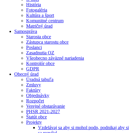
História
Fotogaléria
Kultúra a šport
Komunitné centrum
Matričný úrad
Samospráva
Starosta obce
Zástupca starostu obce
Poslanci
Zasadnutia OZ
Všeobecno záväzné nariadenia
Kontrolór obce
GDPR
Obecný úrad
Úradná tabuľa
Zmluvy
Faktúry
Objednávky
Rozpočet
Verejné obstarávanie
PHSR 2021-2027
Štatút obce
Projekty
Vzdelávaj sa aby si mohol podn, podnikaj aby si
sa rozvíjal.