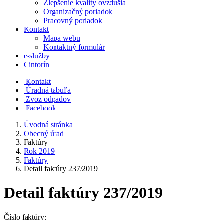
Zlepšenie kvality ovzdušia
Organizačný poriadok
Pracovný poriadok
Kontakt
Mapa webu
Kontaktný formulár
e-služby
Cintorín
Kontakt
Úradná tabuľa
Zvoz odpadov
Facebook
Úvodná stránka
Obecný úrad
Faktúry
Rok 2019
Faktúry
Detail faktúry 237/2019
Detail faktúry 237/2019
Číslo faktúry: