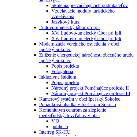
Školenia pre začínajúcich podnikateľov
Vzdelávacie moduly turistického
vzdelávania
Jazykový kurz
Ľudovo-umelecký tábor pri Ipli
XV. Ľudovo-umelecký tábor pri Ipli
XV. Ľudovo-umelecký tábor pri Ipli
Modernizácia verejného osvetlenia v obci
Ipeľský Sokolec
Zníženie energetickej náročnosti obecného úradu
Ipeľský Sokolec
Popis projektu
Fotogaleria
Inkluzívne štúdium
Popis projektu
Národný projekt Pomáhajúce profesie II
Národný projekt Pomáhajúce profesie III
Kamerový systém v obci Ipeľský Sokolec
Poriadková hliadka v Ipeľskom Sokolci
Komunitným centrom za zlepšenie
medziľudských vzťahov v obci
V.O.
publicita
Interreg SK-HU