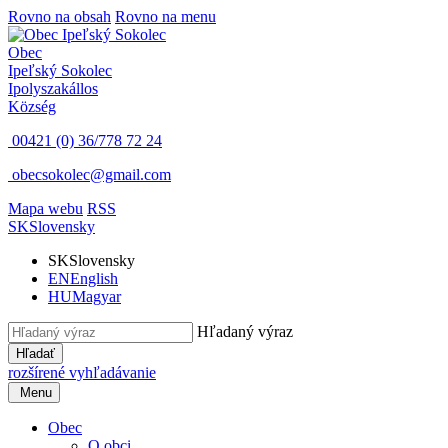
Rovno na obsah
Rovno na menu
Obec
Ipeľský Sokolec
Ipolyszakállos
Község
00421 (0) 36/778 72 24
obecsokolec@gmail.com
Mapa webu
RSS
SK
Slovensky
SK
Slovensky
EN
English
HU
Magyar
Hľadaný výraz
Hľadať
rozšírené vyhľadávanie
Menu
Obec
O obci