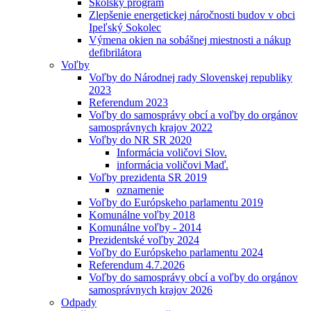
Školský program
Zlepšenie energetickej náročnosti budov v obci
Ipeľský Sokolec
Výmena okien na sobášnej miestnosti a nákup
defibrilátora
Voľby
Voľby do Národnej rady Slovenskej republiky
2023
Referendum 2023
Voľby do samosprávy obcí a voľby do orgánov
samosprávnych krajov 2022
Voľby do NR SR 2020
Informácia voličovi Slov.
informácia voličovi Maď.
Voľby prezidenta SR 2019
oznamenie
Voľby do Európskeho parlamentu 2019
Komunálne voľby 2018
Komunálne voľby - 2014
Prezidentské voľby 2024
Voľby do Európskeho parlamentu 2024
Referendum 4.7.2026
Voľby do samosprávy obcí a voľby do orgánov
samosprávnych krajov 2026
Odpady