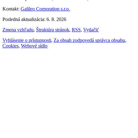
Kontakt:
Galileo Corporation s.r.o.
Posledná aktualizácia: 6. 8. 2026
Zmena vzhľadu
,
Štruktúra stránok
,
RSS
,
Vytlačiť
Vyhlásenie o prístupnosti
,
Za obsah zodpovedá správca obsahu
,
Cookies
,
Webové sídlo