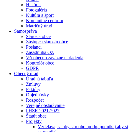
História
Fotogaléria
Kultúra a šport
Komunitné centrum
Matričný úrad
Samospráva
Starosta obce
Zástupca starostu obce
Poslanci
Zasadnutia OZ
Všeobecno záväzné nariadenia
Kontrolór obce
GDPR
Obecný úrad
Úradná tabuľa
Zmluvy
Faktúry
Objednávky
Rozpočet
Verejné obstarávanie
PHSR 2021-2027
Štatút obce
Projekty
Vzdelávaj sa aby si mohol podn, podnikaj aby si
sa rozvíjal.