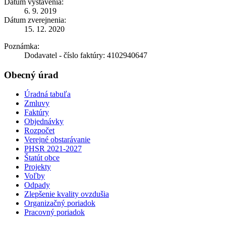
Dátum vystavenia:
6. 9. 2019
Dátum zverejnenia:
15. 12. 2020
Poznámka:
Dodavatel - číslo faktúry: 4102940647
Obecný úrad
Úradná tabuľa
Zmluvy
Faktúry
Objednávky
Rozpočet
Verejné obstarávanie
PHSR 2021-2027
Štatút obce
Projekty
Voľby
Odpady
Zlepšenie kvality ovzdušia
Organizačný poriadok
Pracovný poriadok