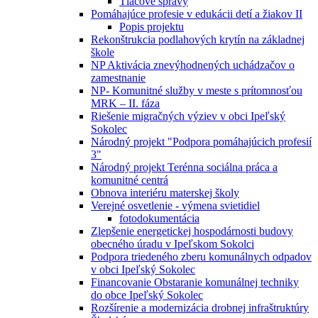
Tlačové správy
Pomáhajúce profesie v edukácii detí a žiakov II
Popis projektu
Rekonštrukcia podlahových krytín na základnej
škole
NP Aktivácia znevýhodnených uchádzačov o
zamestnanie
NP- Komunitné služby v meste s prítomnosťou
MRK – II. fáza
Riešenie migračných výziev v obci Ipeľský
Sokolec
Národný projekt "Podpora pomáhajúcich profesií
3"
Národný projekt Terénna sociálna práca a
komunitné centrá
Obnova interiéru materskej školy
Verejné osvetlenie - výmena svietidiel
fotodokumentácia
Zlepšenie energetickej hospodárnosti budovy
obecného úradu v Ipeľskom Sokolci
Podpora triedeného zberu komunálnych odpadov
v obci Ipeľský Sokolec
Financovanie Obstaranie komunálnej techniky
do obce Ipeľský Sokolec
Rozšírenie a modernizácia drobnej infraštruktúry