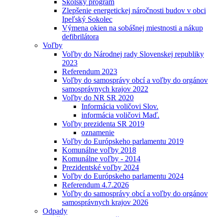
Školský program
Zlepšenie energetickej náročnosti budov v obci
Ipeľský Sokolec
Výmena okien na sobášnej miestnosti a nákup
defibrilátora
Voľby
Voľby do Národnej rady Slovenskej republiky
2023
Referendum 2023
Voľby do samosprávy obcí a voľby do orgánov
samosprávnych krajov 2022
Voľby do NR SR 2020
Informácia voličovi Slov.
informácia voličovi Maď.
Voľby prezidenta SR 2019
oznamenie
Voľby do Európskeho parlamentu 2019
Komunálne voľby 2018
Komunálne voľby - 2014
Prezidentské voľby 2024
Voľby do Európskeho parlamentu 2024
Referendum 4.7.2026
Voľby do samosprávy obcí a voľby do orgánov
samosprávnych krajov 2026
Odpady