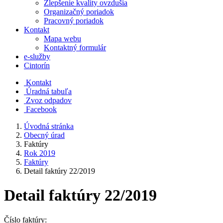
Zlepšenie kvality ovzdušia
Organizačný poriadok
Pracovný poriadok
Kontakt
Mapa webu
Kontaktný formulár
e-služby
Cintorín
Kontakt
Úradná tabuľa
Zvoz odpadov
Facebook
Úvodná stránka
Obecný úrad
Faktúry
Rok 2019
Faktúry
Detail faktúry 22/2019
Detail faktúry 22/2019
Číslo faktúry: