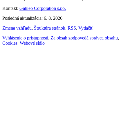
Kontakt:
Galileo Corporation s.r.o.
Posledná aktualizácia: 6. 8. 2026
Zmena vzhľadu
,
Štruktúra stránok
,
RSS
,
Vytlačiť
Vyhlásenie o prístupnosti
,
Za obsah zodpovedá správca obsahu
,
Cookies
,
Webové sídlo