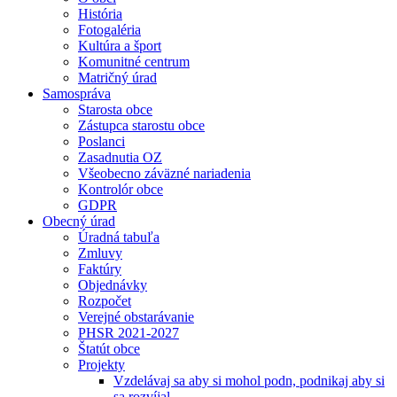
História
Fotogaléria
Kultúra a šport
Komunitné centrum
Matričný úrad
Samospráva
Starosta obce
Zástupca starostu obce
Poslanci
Zasadnutia OZ
Všeobecno záväzné nariadenia
Kontrolór obce
GDPR
Obecný úrad
Úradná tabuľa
Zmluvy
Faktúry
Objednávky
Rozpočet
Verejné obstarávanie
PHSR 2021-2027
Štatút obce
Projekty
Vzdelávaj sa aby si mohol podn, podnikaj aby si
sa rozvíjal.