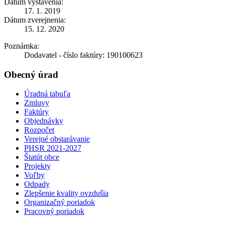
Dátum vystavenia:
17. 1. 2019
Dátum zverejnenia:
15. 12. 2020
Poznámka:
Dodavatel - číslo faktúry: 190100623
Obecný úrad
Úradná tabuľa
Zmluvy
Faktúry
Objednávky
Rozpočet
Verejné obstarávanie
PHSR 2021-2027
Štatút obce
Projekty
Voľby
Odpady
Zlepšenie kvality ovzdušia
Organizačný poriadok
Pracovný poriadok