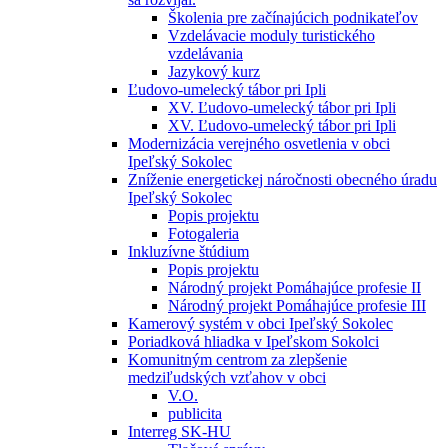
Školenia pre začínajúcich podnikateľov
Vzdelávacie moduly turistického
vzdelávania
Jazykový kurz
Ľudovo-umelecký tábor pri Ipli
XV. Ľudovo-umelecký tábor pri Ipli
XV. Ľudovo-umelecký tábor pri Ipli
Modernizácia verejného osvetlenia v obci
Ipeľský Sokolec
Zníženie energetickej náročnosti obecného úradu
Ipeľský Sokolec
Popis projektu
Fotogaleria
Inkluzívne štúdium
Popis projektu
Národný projekt Pomáhajúce profesie II
Národný projekt Pomáhajúce profesie III
Kamerový systém v obci Ipeľský Sokolec
Poriadková hliadka v Ipeľskom Sokolci
Komunitným centrom za zlepšenie
medziľudských vzťahov v obci
V.O.
publicita
Interreg SK-HU