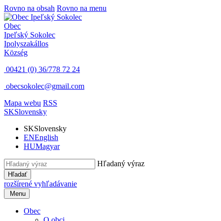
Rovno na obsah
Rovno na menu
Obec
Ipeľský Sokolec
Ipolyszakállos
Község
00421 (0) 36/778 72 24
obecsokolec@gmail.com
Mapa webu
RSS
SK
Slovensky
SK
Slovensky
EN
English
HU
Magyar
Hľadaný výraz
Hľadať
rozšírené vyhľadávanie
Menu
Obec
O obci