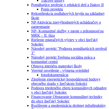
Tlačové správy
Pomáhajúce profesie v edukácii detí a žiakov II
Popis projektu
Rekonštrukcia podlahových krytín na základnej
škole
NP Aktivácia znevýhodnených uchádzačov o
zamestnanie
NP- Komunitné služby v meste s prítomnosťou
MRK – II. fáza
Riešenie migračných výziev v obci Ipeľský
Sokolec
Národný projekt "Podpora pomáhajúcich profesií
3"
Národný projekt Terénna sociálna práca a
komunitné centrá
Obnova interiéru materskej školy
Verejné osvetlenie - výmena svietidiel
fotodokumentácia
Zlepšenie energetickej hospodárnosti budovy
obecného úradu v Ipeľskom Sokolci
Podpora triedeného zberu komunálnych odpadov
v obci Ipeľský Sokolec
Financovanie Obstaranie komunálnej techniky
do obce Ipeľský Sokolec
Rozšírenie a modernizácia drobnej infraštruktúry