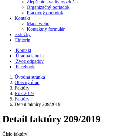
Zlepšenie kvality ovzdušia
Organizačný poriadok
Pracovný poriadok
Kontakt
Mapa webu
Kontaktný formulár
e-služby
Cintorín
Kontakt
Úradná tabuľa
Zvoz odpadov
Facebook
Úvodná stránka
Obecný úrad
Faktúry
Rok 2019
Faktúry
Detail faktúry 209/2019
Detail faktúry 209/2019
Číslo faktúry: