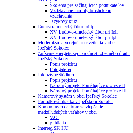
Školenia pre začínajúcich podnikateľov
Vzdelávacie moduly turistického
vzdelávania
Jazykový kurz
Ľudovo-umelecký tábor pri Ipli
XV. Ľudovo-umelecký tábor pri Ipli
XV. Ľudovo-umelecký tábor pri Ipli
Modernizácia verejného osvetlenia v obci
Ipeľský Sokolec
Zníženie energetickej náročnosti obecného úradu
Ipeľský Sokolec
Popis projektu
Fotogaleria
Inkluzívne štúdium
Popis projektu
Národný projekt Pomáhajúce profesie II
Národný projekt Pomáhajúce profesie III
Kamerový systém v obci Ipeľský Sokolec
Poriadková hliadka v Ipeľskom Sokolci
Komunitným centrom za zlepšenie
medziľudských vzťahov v obci
V.O.
publicita
Interreg SK-HU