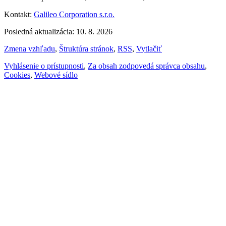
Kontakt:
Galileo Corporation s.r.o.
Posledná aktualizácia: 10. 8. 2026
Zmena vzhľadu
,
Štruktúra stránok
,
RSS
,
Vytlačiť
Vyhlásenie o prístupnosti
,
Za obsah zodpovedá správca obsahu
,
Cookies
,
Webové sídlo