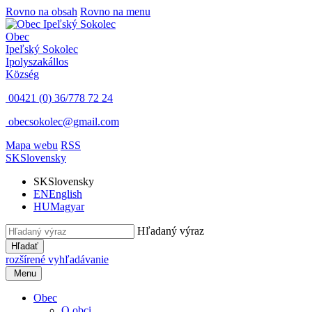
Rovno na obsah
Rovno na menu
Obec
Ipeľský Sokolec
Ipolyszakállos
Község
00421 (0) 36/778 72 24
obecsokolec@gmail.com
Mapa webu
RSS
SK
Slovensky
SK
Slovensky
EN
English
HU
Magyar
Hľadaný výraz
Hľadať
rozšírené vyhľadávanie
Menu
Obec
O obci