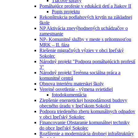
Tlačové správy
Pomáhajúce profesie v edukácii detí a žiakov II
Popis projektu
Rekonštrukcia podlahových krytín na základnej
škole
NP Aktivácia znevýhodnených uchádzačov o
zamestnanie
NP- Komunitné služby v meste s prítomnosťou
MRK – II. fáza
Riešenie migračných výziev v obci Ipeľský
Sokolec
Národný projekt "Podpora pomáhajúcich profesií
3"
Národný projekt Terénna sociálna práca a
komunitné centrá
Obnova interiéru materskej školy
Verejné osvetlenie - výmena svietidiel
fotodokumentácia
Zlepšenie energetickej hospodárnosti budovy
obecného úradu v Ipeľskom Sokolci
Podpora triedeného zberu komunálnych odpadov
v obci Ipeľský Sokolec
Financovanie Obstaranie komunálnej techniky
do obce Ipeľský Sokolec
Rozšírenie a modernizácia drobnej infraštruktúry