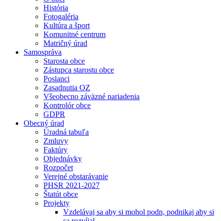
História
Fotogaléria
Kultúra a šport
Komunitné centrum
Matričný úrad
Samospráva
Starosta obce
Zástupca starostu obce
Poslanci
Zasadnutia OZ
Všeobecno záväzné nariadenia
Kontrolór obce
GDPR
Obecný úrad
Úradná tabuľa
Zmluvy
Faktúry
Objednávky
Rozpočet
Verejné obstarávanie
PHSR 2021-2027
Štatút obce
Projekty
Vzdelávaj sa aby si mohol podn, podnikaj aby si
sa rozvíjal.