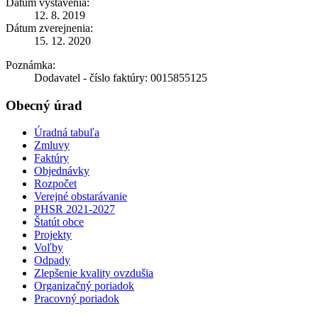
Dátum vystavenia:
12. 8. 2019
Dátum zverejnenia:
15. 12. 2020
Poznámka:
Dodavatel - číslo faktúry: 0015855125
Obecný úrad
Úradná tabuľa
Zmluvy
Faktúry
Objednávky
Rozpočet
Verejné obstarávanie
PHSR 2021-2027
Štatút obce
Projekty
Voľby
Odpady
Zlepšenie kvality ovzdušia
Organizačný poriadok
Pracovný poriadok