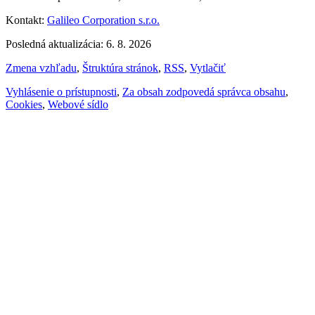
Kontakt:
Galileo Corporation s.r.o.
Posledná aktualizácia: 6. 8. 2026
Zmena vzhľadu
,
Štruktúra stránok
,
RSS
,
Vytlačiť
Vyhlásenie o prístupnosti
,
Za obsah zodpovedá správca obsahu
,
Cookies
,
Webové sídlo