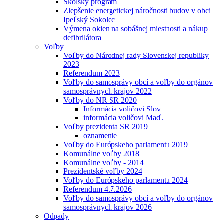
Školský program
Zlepšenie energetickej náročnosti budov v obci
Ipeľský Sokolec
Výmena okien na sobášnej miestnosti a nákup
defibrilátora
Voľby
Voľby do Národnej rady Slovenskej republiky
2023
Referendum 2023
Voľby do samosprávy obcí a voľby do orgánov
samosprávnych krajov 2022
Voľby do NR SR 2020
Informácia voličovi Slov.
informácia voličovi Maď.
Voľby prezidenta SR 2019
oznamenie
Voľby do Európskeho parlamentu 2019
Komunálne voľby 2018
Komunálne voľby - 2014
Prezidentské voľby 2024
Voľby do Európskeho parlamentu 2024
Referendum 4.7.2026
Voľby do samosprávy obcí a voľby do orgánov
samosprávnych krajov 2026
Odpady