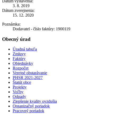
Dátum vystavenia:
3. 8. 2019
Dátum zverejnenia:
15. 12. 2020
Poznámka:
Dodavatel - číslo faktúry: 1900119
Obecný úrad
Úradná tabuľa
Zmluvy
Faktúry
Objednávky
Rozpočet
Verejné obstarávanie
PHSR 2021-2027
Štatút obce
Projekty
Voľby
Odpady
Zlepšenie kvality ovzdušia
Organizačný poriadok
Pracovný poriadok