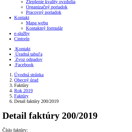
Zlepšenie kvality ovzdušia
Organizačný poriadok
Pracovný poriadok
Kontakt
Mapa webu
Kontaktný formulár
e-služby
Cintorín
Kontakt
Úradná tabuľa
Zvoz odpadov
Facebook
Úvodná stránka
Obecný úrad
Faktúry
Rok 2019
Faktúry
Detail faktúry 200/2019
Detail faktúry 200/2019
Číslo faktúry: