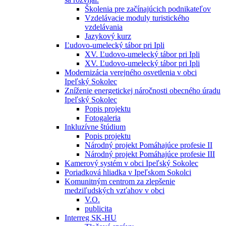
Školenia pre začínajúcich podnikateľov
Vzdelávacie moduly turistického
vzdelávania
Jazykový kurz
Ľudovo-umelecký tábor pri Ipli
XV. Ľudovo-umelecký tábor pri Ipli
XV. Ľudovo-umelecký tábor pri Ipli
Modernizácia verejného osvetlenia v obci
Ipeľský Sokolec
Zníženie energetickej náročnosti obecného úradu
Ipeľský Sokolec
Popis projektu
Fotogaleria
Inkluzívne štúdium
Popis projektu
Národný projekt Pomáhajúce profesie II
Národný projekt Pomáhajúce profesie III
Kamerový systém v obci Ipeľský Sokolec
Poriadková hliadka v Ipeľskom Sokolci
Komunitným centrom za zlepšenie
medziľudských vzťahov v obci
V.O.
publicita
Interreg SK-HU