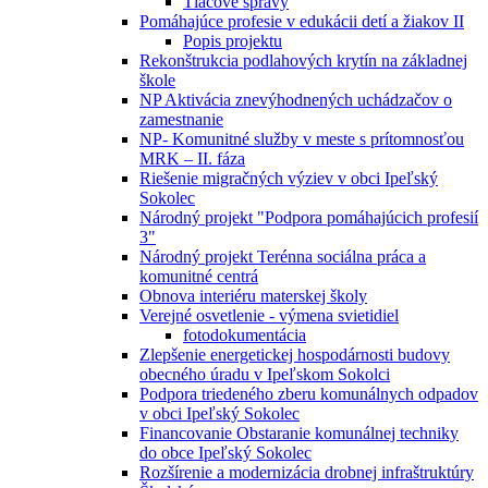
Tlačové správy
Pomáhajúce profesie v edukácii detí a žiakov II
Popis projektu
Rekonštrukcia podlahových krytín na základnej
škole
NP Aktivácia znevýhodnených uchádzačov o
zamestnanie
NP- Komunitné služby v meste s prítomnosťou
MRK – II. fáza
Riešenie migračných výziev v obci Ipeľský
Sokolec
Národný projekt "Podpora pomáhajúcich profesií
3"
Národný projekt Terénna sociálna práca a
komunitné centrá
Obnova interiéru materskej školy
Verejné osvetlenie - výmena svietidiel
fotodokumentácia
Zlepšenie energetickej hospodárnosti budovy
obecného úradu v Ipeľskom Sokolci
Podpora triedeného zberu komunálnych odpadov
v obci Ipeľský Sokolec
Financovanie Obstaranie komunálnej techniky
do obce Ipeľský Sokolec
Rozšírenie a modernizácia drobnej infraštruktúry