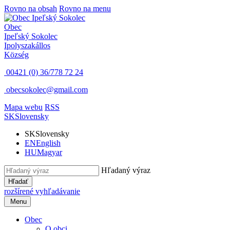
Rovno na obsah
Rovno na menu
Obec
Ipeľský Sokolec
Ipolyszakállos
Község
00421 (0) 36/778 72 24
obecsokolec@gmail.com
Mapa webu
RSS
SK
Slovensky
SK
Slovensky
EN
English
HU
Magyar
Hľadaný výraz
Hľadať
rozšírené vyhľadávanie
Menu
Obec
O obci