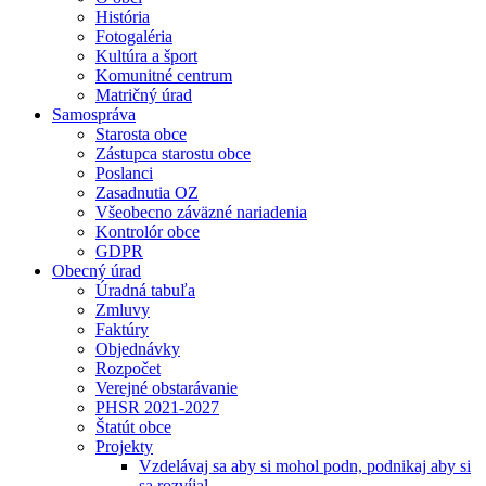
História
Fotogaléria
Kultúra a šport
Komunitné centrum
Matričný úrad
Samospráva
Starosta obce
Zástupca starostu obce
Poslanci
Zasadnutia OZ
Všeobecno záväzné nariadenia
Kontrolór obce
GDPR
Obecný úrad
Úradná tabuľa
Zmluvy
Faktúry
Objednávky
Rozpočet
Verejné obstarávanie
PHSR 2021-2027
Štatút obce
Projekty
Vzdelávaj sa aby si mohol podn, podnikaj aby si
sa rozvíjal.