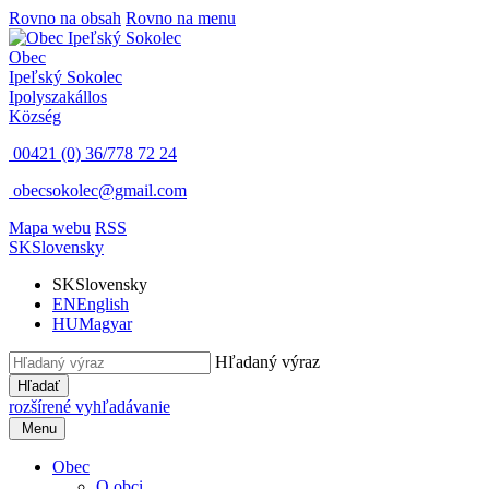
Rovno na obsah
Rovno na menu
Obec
Ipeľský Sokolec
Ipolyszakállos
Község
00421 (0) 36/778 72 24
obecsokolec@gmail.com
Mapa webu
RSS
SK
Slovensky
SK
Slovensky
EN
English
HU
Magyar
Hľadaný výraz
Hľadať
rozšírené vyhľadávanie
Menu
Obec
O obci