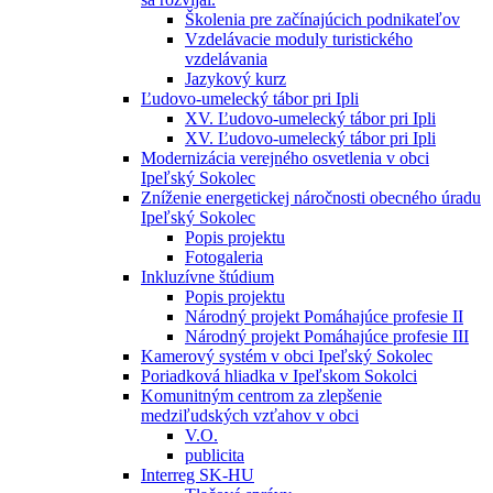
Školenia pre začínajúcich podnikateľov
Vzdelávacie moduly turistického
vzdelávania
Jazykový kurz
Ľudovo-umelecký tábor pri Ipli
XV. Ľudovo-umelecký tábor pri Ipli
XV. Ľudovo-umelecký tábor pri Ipli
Modernizácia verejného osvetlenia v obci
Ipeľský Sokolec
Zníženie energetickej náročnosti obecného úradu
Ipeľský Sokolec
Popis projektu
Fotogaleria
Inkluzívne štúdium
Popis projektu
Národný projekt Pomáhajúce profesie II
Národný projekt Pomáhajúce profesie III
Kamerový systém v obci Ipeľský Sokolec
Poriadková hliadka v Ipeľskom Sokolci
Komunitným centrom za zlepšenie
medziľudských vzťahov v obci
V.O.
publicita
Interreg SK-HU