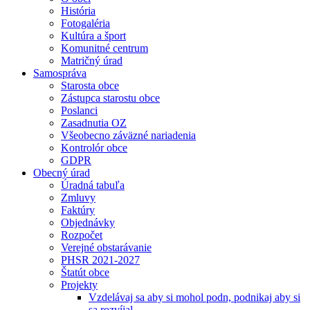
História
Fotogaléria
Kultúra a šport
Komunitné centrum
Matričný úrad
Samospráva
Starosta obce
Zástupca starostu obce
Poslanci
Zasadnutia OZ
Všeobecno záväzné nariadenia
Kontrolór obce
GDPR
Obecný úrad
Úradná tabuľa
Zmluvy
Faktúry
Objednávky
Rozpočet
Verejné obstarávanie
PHSR 2021-2027
Štatút obce
Projekty
Vzdelávaj sa aby si mohol podn, podnikaj aby si
sa rozvíjal.