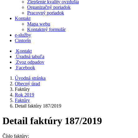
Zlepšenie kvality ovzdušia
Organizačný poriadok
Pracovný poriadok
Kontakt
Mapa webu
Kontaktný formulár
e-služby
Cintorín
Kontakt
Úradná tabuľa
Zvoz odpadov
Facebook
Úvodná stránka
Obecný úrad
Faktúry
Rok 2019
Faktúry
Detail faktúry 187/2019
Detail faktúry 187/2019
Číslo faktúry: