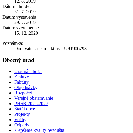
12. 8. 2019
Dátum úhrady:
31. 7. 2019
Dátum vystavenia:
29. 7. 2019
Dátum zverejnenia:
15. 12. 2020
Poznámka:
Dodavatel - číslo faktúry: 3291906798
Obecný úrad
Úradná tabuľa
Zmluvy
Faktúry
Objednávky
Rozpočet
Verejné obstarávanie
PHSR 2021-2027
Štatút obce
Projekty
Voľby
Odpady
Zlepšenie kvality ovzdušia