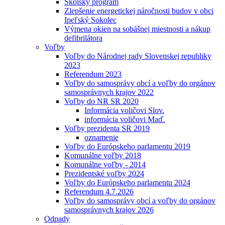
Školský program
Zlepšenie energetickej náročnosti budov v obci
Ipeľský Sokolec
Výmena okien na sobášnej miestnosti a nákup
defibrilátora
Voľby
Voľby do Národnej rady Slovenskej republiky
2023
Referendum 2023
Voľby do samosprávy obcí a voľby do orgánov
samosprávnych krajov 2022
Voľby do NR SR 2020
Informácia voličovi Slov.
informácia voličovi Maď.
Voľby prezidenta SR 2019
oznamenie
Voľby do Európskeho parlamentu 2019
Komunálne voľby 2018
Komunálne voľby - 2014
Prezidentské voľby 2024
Voľby do Európskeho parlamentu 2024
Referendum 4.7.2026
Voľby do samosprávy obcí a voľby do orgánov
samosprávnych krajov 2026
Odpady