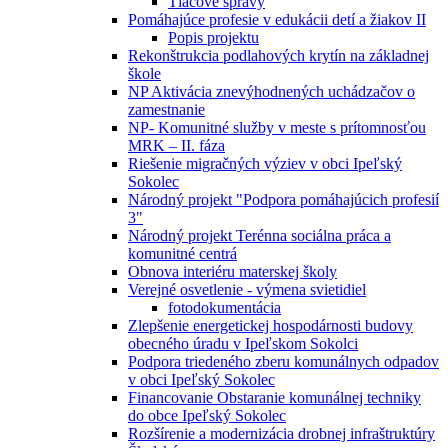
Tlačové správy
Pomáhajúce profesie v edukácii detí a žiakov II
Popis projektu
Rekonštrukcia podlahových krytín na základnej
škole
NP Aktivácia znevýhodnených uchádzačov o
zamestnanie
NP- Komunitné služby v meste s prítomnosťou
MRK – II. fáza
Riešenie migračných výziev v obci Ipeľský
Sokolec
Národný projekt "Podpora pomáhajúcich profesií
3"
Národný projekt Terénna sociálna práca a
komunitné centrá
Obnova interiéru materskej školy
Verejné osvetlenie - výmena svietidiel
fotodokumentácia
Zlepšenie energetickej hospodárnosti budovy
obecného úradu v Ipeľskom Sokolci
Podpora triedeného zberu komunálnych odpadov
v obci Ipeľský Sokolec
Financovanie Obstaranie komunálnej techniky
do obce Ipeľský Sokolec
Rozšírenie a modernizácia drobnej infraštruktúry