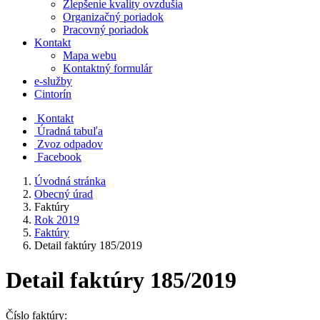
Zlepšenie kvality ovzdušia
Organizačný poriadok
Pracovný poriadok
Kontakt
Mapa webu
Kontaktný formulár
e-služby
Cintorín
Kontakt
Úradná tabuľa
Zvoz odpadov
Facebook
Úvodná stránka
Obecný úrad
Faktúry
Rok 2019
Faktúry
Detail faktúry 185/2019
Detail faktúry 185/2019
Číslo faktúry: