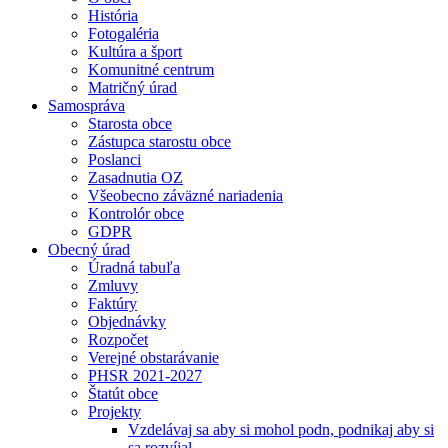
História
Fotogaléria
Kultúra a šport
Komunitné centrum
Matričný úrad
Samospráva
Starosta obce
Zástupca starostu obce
Poslanci
Zasadnutia OZ
Všeobecno záväzné nariadenia
Kontrolór obce
GDPR
Obecný úrad
Úradná tabuľa
Zmluvy
Faktúry
Objednávky
Rozpočet
Verejné obstarávanie
PHSR 2021-2027
Štatút obce
Projekty
Vzdelávaj sa aby si mohol podn, podnikaj aby si
sa rozvíjal.