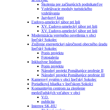
Školenia pre začínajúcich podnikateľov
Vzdelávacie moduly turistického
vzdelávania
Jazykový kurz
Ľudovo-umelecký tábor pri Ipli
XV. Ľudovo-umelecký tábor pri Ipli
XV. Ľudovo-umelecký tábor pri Ipli
Modernizácia verejného osvetlenia v obci
Ipeľský Sokolec
Zníženie energetickej náročnosti obecného úradu
Ipeľský Sokolec
Popis projektu
Fotogaleria
Inkluzívne štúdium
Popis projektu
Národný projekt Pomáhajúce profesie II
Národný projekt Pomáhajúce profesie III
Kamerový systém v obci Ipeľský Sokolec
Poriadková hliadka v Ipeľskom Sokolci
Komunitným centrom za zlepšenie
medziľudských vzťahov v obci
V.O.
publicita
Interreg SK-HU