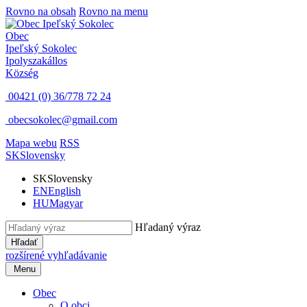
Rovno na obsah
Rovno na menu
Obec
Ipeľský Sokolec
Ipolyszakállos
Község
00421 (0) 36/778 72 24
obecsokolec@gmail.com
Mapa webu
RSS
SK
Slovensky
SK
Slovensky
EN
English
HU
Magyar
Hľadaný výraz
Hľadať
rozšírené vyhľadávanie
Menu
Obec
O obci