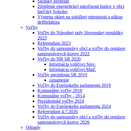
Školský program
Zlepšenie energetickej náročnosti budov v obci
Ipeľský Sokolec
Výmena okien na sobášnej miestnosti a nákup
defibrilátora
Voľby
Voľby do Národnej rady Slovenskej republiky
2023
Referendum 2023
Voľby do samosprávy obcí a voľby do orgánov
samosprávnych krajov 2022
Voľby do NR SR 2020
Informácia voličovi Slov.
informácia voličovi Maď.
Voľby prezidenta SR 2019
oznamenie
Voľby do Európskeho parlamentu 2019
Komunálne voľby 2018
Komunálne voľby - 2014
Prezidentské voľby 2024
Voľby do Európskeho parlamentu 2024
Referendum 4.7.2026
Voľby do samosprávy obcí a voľby do orgánov
samosprávnych krajov 2026
Odpady