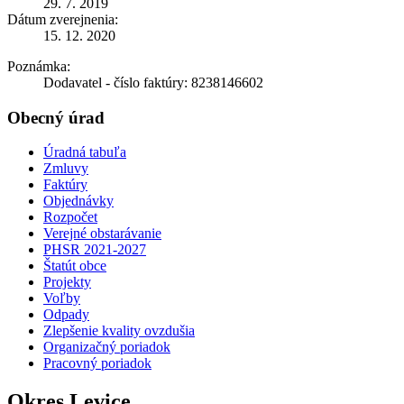
29. 7. 2019
Dátum zverejnenia:
15. 12. 2020
Poznámka:
Dodavatel - číslo faktúry: 8238146602
Obecný úrad
Úradná tabuľa
Zmluvy
Faktúry
Objednávky
Rozpočet
Verejné obstarávanie
PHSR 2021-2027
Štatút obce
Projekty
Voľby
Odpady
Zlepšenie kvality ovzdušia
Organizačný poriadok
Pracovný poriadok
Okres Levice