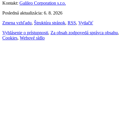
Kontakt:
Galileo Corporation s.r.o.
Posledná aktualizácia: 6. 8. 2026
Zmena vzhľadu
,
Štruktúra stránok
,
RSS
,
Vytlačiť
Vyhlásenie o prístupnosti
,
Za obsah zodpovedá správca obsahu
,
Cookies
,
Webové sídlo