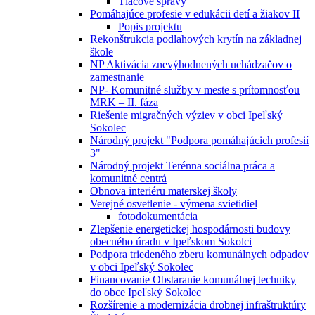
Tlačové správy
Pomáhajúce profesie v edukácii detí a žiakov II
Popis projektu
Rekonštrukcia podlahových krytín na základnej
škole
NP Aktivácia znevýhodnených uchádzačov o
zamestnanie
NP- Komunitné služby v meste s prítomnosťou
MRK – II. fáza
Riešenie migračných výziev v obci Ipeľský
Sokolec
Národný projekt "Podpora pomáhajúcich profesií
3"
Národný projekt Terénna sociálna práca a
komunitné centrá
Obnova interiéru materskej školy
Verejné osvetlenie - výmena svietidiel
fotodokumentácia
Zlepšenie energetickej hospodárnosti budovy
obecného úradu v Ipeľskom Sokolci
Podpora triedeného zberu komunálnych odpadov
v obci Ipeľský Sokolec
Financovanie Obstaranie komunálnej techniky
do obce Ipeľský Sokolec
Rozšírenie a modernizácia drobnej infraštruktúry