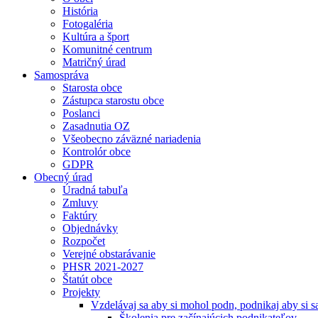
História
Fotogaléria
Kultúra a šport
Komunitné centrum
Matričný úrad
Samospráva
Starosta obce
Zástupca starostu obce
Poslanci
Zasadnutia OZ
Všeobecno záväzné nariadenia
Kontrolór obce
GDPR
Obecný úrad
Úradná tabuľa
Zmluvy
Faktúry
Objednávky
Rozpočet
Verejné obstarávanie
PHSR 2021-2027
Štatút obce
Projekty
Vzdelávaj sa aby si mohol podn, podnikaj aby si sa
Školenia pre začínajúcich podnikateľov