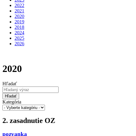
2022
2021
2020
2019
2018
2024
2025
2026
2020
Hľadať
Hľadať
Kategória
2. zasadnutie OZ
pozvanka