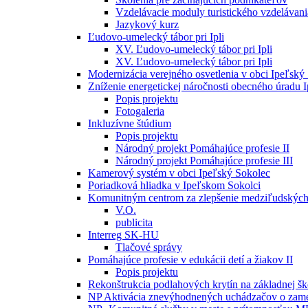
Vzdelávacie moduly turistického vzdelávani
Jazykový kurz
Ľudovo-umelecký tábor pri Ipli
XV. Ľudovo-umelecký tábor pri Ipli
XV. Ľudovo-umelecký tábor pri Ipli
Modernizácia verejného osvetlenia v obci Ipeľský
Zníženie energetickej náročnosti obecného úradu 
Popis projektu
Fotogaleria
Inkluzívne štúdium
Popis projektu
Národný projekt Pomáhajúce profesie II
Národný projekt Pomáhajúce profesie III
Kamerový systém v obci Ipeľský Sokolec
Poriadková hliadka v Ipeľskom Sokolci
Komunitným centrom za zlepšenie medziľudských
V.O.
publicita
Interreg SK-HU
Tlačové správy
Pomáhajúce profesie v edukácii detí a žiakov II
Popis projektu
Rekonštrukcia podlahových krytín na základnej šk
NP Aktivácia znevýhodnených uchádzačov o zame