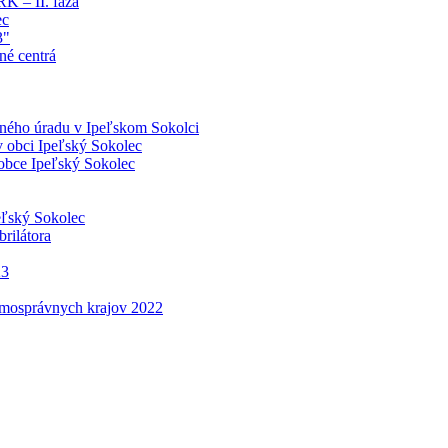
K – II. fáza
ec
3"
né centrá
cného úradu v Ipeľskom Sokolci
 obci Ipeľský Sokolec
obce Ipeľský Sokolec
peľský Sokolec
rilátora
23
amosprávnych krajov 2022