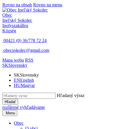
Rovno na obsah
Rovno na menu
Obec
Ipeľský Sokolec
Ipolyszakállos
Község
00421 (0) 36/778 72 24
obecsokolec@gmail.com
Mapa webu
RSS
SK
Slovensky
SK
Slovensky
EN
English
HU
Magyar
Hľadaný výraz
Hľadať
rozšírené vyhľadávanie
Menu
Obec
O obci