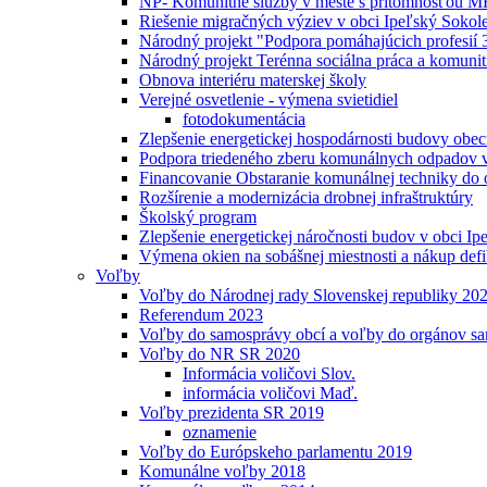
NP- Komunitné služby v meste s prítomnosťou MR
Riešenie migračných výziev v obci Ipeľský Sokol
Národný projekt "Podpora pomáhajúcich profesií 
Národný projekt Terénna sociálna práca a komunit
Obnova interiéru materskej školy
Verejné osvetlenie - výmena svietidiel
fotodokumentácia
Zlepšenie energetickej hospodárnosti budovy obe
Podpora triedeného zberu komunálnych odpadov v
Financovanie Obstaranie komunálnej techniky do 
Rozšírenie a modernizácia drobnej infraštruktúry
Školský program
Zlepšenie energetickej náročnosti budov v obci I
Výmena okien na sobášnej miestnosti a nákup defib
Voľby
Voľby do Národnej rady Slovenskej republiky 20
Referendum 2023
Voľby do samosprávy obcí a voľby do orgánov s
Voľby do NR SR 2020
Informácia voličovi Slov.
informácia voličovi Maď.
Voľby prezidenta SR 2019
oznamenie
Voľby do Európskeho parlamentu 2019
Komunálne voľby 2018