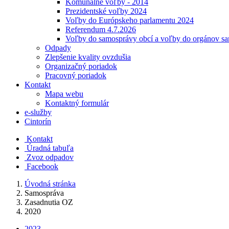
Komunálne voľby - 2014
Prezidentské voľby 2024
Voľby do Európskeho parlamentu 2024
Referendum 4.7.2026
Voľby do samosprávy obcí a voľby do orgánov s
Odpady
Zlepšenie kvality ovzdušia
Organizačný poriadok
Pracovný poriadok
Kontakt
Mapa webu
Kontaktný formulár
e-služby
Cintorín
Kontakt
Úradná tabuľa
Zvoz odpadov
Facebook
Úvodná stránka
Samospráva
Zasadnutia OZ
2020
2023