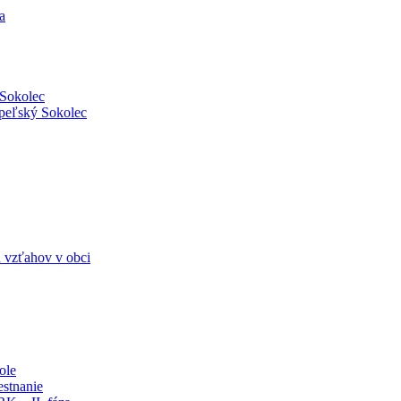
a
 Sokolec
Ipeľský Sokolec
 vzťahov v obci
ole
stnanie