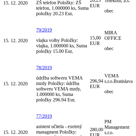
20,23
Telekom, a.s.
ZŠ telefon Položky: ZŠ
15. 12. 2020
EUR
telefon, 1.000000 ks, Suma
obec
položky 20.23 Eur,
79/2019
MIRA
15,00
OFFICE
vlajka volby Položky:
15. 12. 2020
EUR
vlajka, 1.000000 ks, Suma
obec
položky 15.00 Eur,
78/2019
VEMA
údržba softweru VEMA
296,94
s.r.o.Bratislava
mzdy Položky: údržba
15. 12. 2020
EUR
softweru VEMA mzdy,
obec
1.000000 ks, Suma
položky 296.94 Eur,
77/2019
PM
asistent učitela - exetrný
Management
280,00
managment Položky:
15. 12. 2020
s.r.o.
EUR