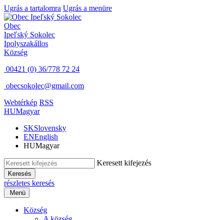
Ugrás a tartalomra
Ugrás a menüre
Obec
Ipeľský Sokolec
Ipolyszakállos
Község
00421 (0) 36/778 72 24
obecsokolec@gmail.com
Webtérkép
RSS
HU
Magyar
SK
Slovensky
EN
English
HU
Magyar
Keresett kifejezés
Keresés
részletes keresés
Menü
Község
A község