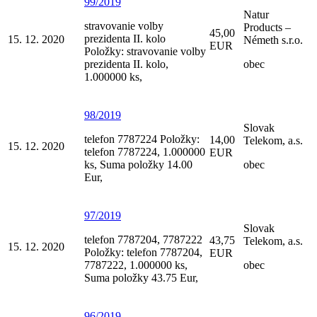
99/2019
Natur
stravovanie volby
Products –
45,00
prezidenta II. kolo
15. 12. 2020
Németh s.r.o.
EUR
Položky: stravovanie volby
prezidenta II. kolo,
obec
1.000000 ks,
98/2019
Slovak
telefon 7787224 Položky:
14,00
Telekom, a.s.
15. 12. 2020
telefon 7787224, 1.000000
EUR
ks, Suma položky 14.00
obec
Eur,
97/2019
Slovak
telefon 7787204, 7787222
43,75
Telekom, a.s.
15. 12. 2020
Položky: telefon 7787204,
EUR
7787222, 1.000000 ks,
obec
Suma položky 43.75 Eur,
96/2019