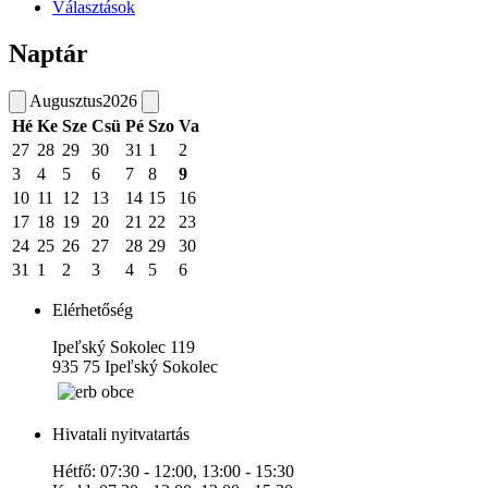
Választások
Naptár
Augusztus
2026
Hé
Ke
Sze
Csü
Pé
Szo
Va
27
28
29
30
31
1
2
3
4
5
6
7
8
9
10
11
12
13
14
15
16
17
18
19
20
21
22
23
24
25
26
27
28
29
30
31
1
2
3
4
5
6
Elérhetőség
Ipeľský Sokolec 119
935 75 Ipeľský Sokolec
Hivatali nyitvatartás
Hétfő: 07:30 - 12:00, 13:00 - 15:30