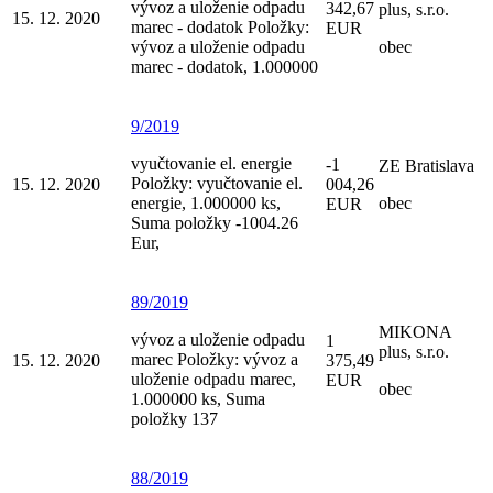
vývoz a uloženie odpadu
342,67
plus, s.r.o.
15. 12. 2020
marec - dodatok Položky:
EUR
vývoz a uloženie odpadu
obec
marec - dodatok, 1.000000
9/2019
vyučtovanie el. energie
-1
ZE Bratislava
Položky: vyučtovanie el.
15. 12. 2020
004,26
energie, 1.000000 ks,
obec
EUR
Suma položky -1004.26
Eur,
89/2019
MIKONA
vývoz a uloženie odpadu
1
plus, s.r.o.
marec Položky: vývoz a
15. 12. 2020
375,49
uloženie odpadu marec,
EUR
obec
1.000000 ks, Suma
položky 137
88/2019