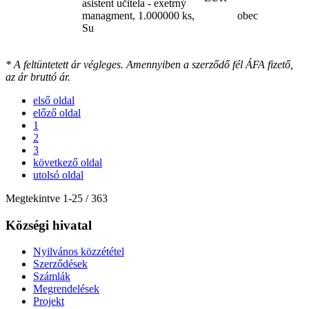
asistent učitela - exetrný
managment, 1.000000 ks,
obec
Su
* A feltüntetett ár végleges. Amennyiben a szerződő fél ÁFA fizető,
az ár bruttó ár.
első oldal
előző oldal
1
2
3
következő oldal
utolsó oldal
Megtekintve
1
-
25
/ 363
Községi hivatal
Nyilvános közzététel
Szerződések
Számlák
Megrendelések
Projekt