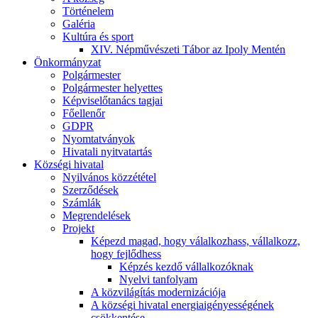
Történelem
Galéria
Kultúra és sport
XIV. Népművészeti Tábor az Ipoly Mentén
Önkormányzat
Polgármester
Polgármester helyettes
Képviselőtanács tagjai
Főellenőr
GDPR
Nyomtatványok
Hivatali nyitvatartás
Községi hivatal
Nyilvános közzététel
Szerződések
Számlák
Megrendelések
Projekt
Képezd magad, hogy válalkozhass, vállalkozz,
hogy fejlődhess
Képzés kezdő vállalkozóknak
Nyelvi tanfolyam
A közvilágítás modernizációja
A községi hivatal energiaigényességének
csökkentése