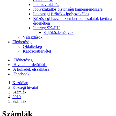
Inkluzív oktatás
Ipolyszakállos biztonsági kamerarendszere
Lakossági járőrök - Ipolyszakállos
Közösségi házzal az emberi kapcsolatok javítása
érdekében
Interreg SK-HU
Sajtóközlemények
Választások
Elérhetőség
Oldaltérkép
Kapcsolatfelvétel
Elérhetőség
Hivatali hirdetőtábla
A hulladék elszállítása
Facebook
Kezdőlap
Községi hivatal
Számlák
2019
Számlák
Számlák