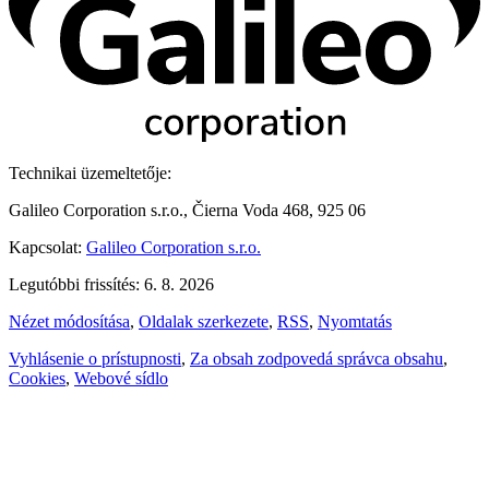
Technikai üzemeltetője:
Galileo Corporation s.r.o., Čierna Voda 468, 925 06
Kapcsolat:
Galileo Corporation s.r.o.
Legutóbbi frissítés: 6. 8. 2026
Nézet módosítása
,
Oldalak szerkezete
,
RSS
,
Nyomtatás
Vyhlásenie o prístupnosti
,
Za obsah zodpovedá správca obsahu
,
Cookies
,
Webové sídlo