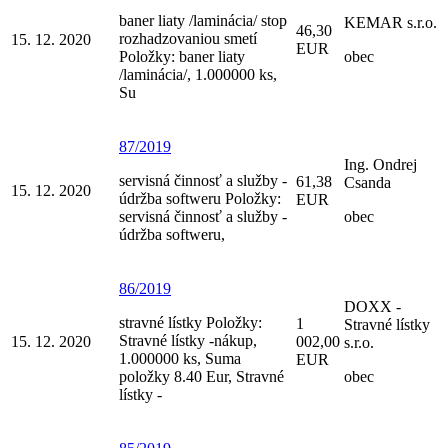
baner liaty /laminácia/ stop
KEMAR s.r.o.
46,30
rozhadzovaniou smetí
15. 12. 2020
EUR
Položky: baner liaty
obec
/laminácia/, 1.000000 ks,
Su
87/2019
Ing. Ondrej
servisná činnosť a služby -
61,38
Csanda
15. 12. 2020
údržba softweru Položky:
EUR
servisná činnosť a služby -
obec
údržba softweru,
86/2019
DOXX -
stravné lístky Položky:
1
Stravné lístky
Stravné lístky -nákup,
15. 12. 2020
002,00
s.r.o.
1.000000 ks, Suma
EUR
položky 8.40 Eur, Stravné
obec
lístky -