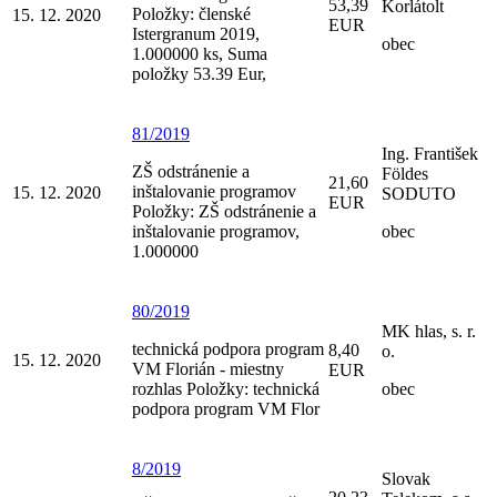
53,39
Korlátolt
Položky: členské
15. 12. 2020
EUR
Istergranum 2019,
obec
1.000000 ks, Suma
položky 53.39 Eur,
81/2019
Ing. František
ZŠ odstránenie a
Földes
21,60
inštalovanie programov
15. 12. 2020
SODUTO
EUR
Položky: ZŠ odstránenie a
inštalovanie programov,
obec
1.000000
80/2019
MK hlas, s. r.
technická podpora program
8,40
o.
15. 12. 2020
VM Florián - miestny
EUR
rozhlas Položky: technická
obec
podpora program VM Flor
8/2019
Slovak