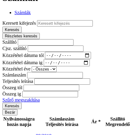
Számlák
Keresett kifejezés
Keresés
Részletes keresés
Szállító
Cjsz. szállító
Közzététel dátuma tól
Közzététel dátuma ig
Közzététel éve
Számlaszám
Teljesítés leírása
Összeg tól
Összeg ig
Szűrő megszakítása
Bezár
Nyilvánosságra
Számlaszám
Szállító
Ár *
hozás napja
Teljesítés leírása
Megrendelő