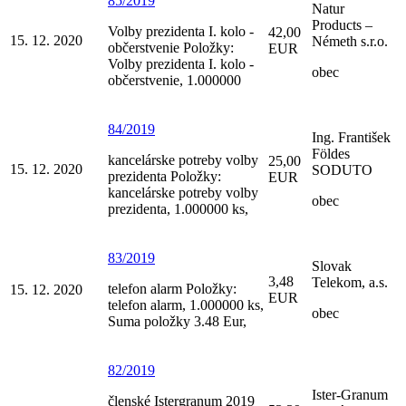
85/2019
Natur
Products –
Volby prezidenta I. kolo -
42,00
15. 12. 2020
Németh s.r.o.
občerstvenie Položky:
EUR
Volby prezidenta I. kolo -
obec
občerstvenie, 1.000000
84/2019
Ing. František
Földes
kancelárske potreby volby
25,00
15. 12. 2020
SODUTO
prezidenta Položky:
EUR
kancelárske potreby volby
obec
prezidenta, 1.000000 ks,
83/2019
Slovak
3,48
Telekom, a.s.
telefon alarm Položky:
15. 12. 2020
EUR
telefon alarm, 1.000000 ks,
obec
Suma položky 3.48 Eur,
82/2019
Ister-Granum
členské Istergranum 2019