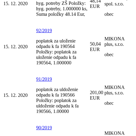
48,14
hyg. potreby ZŠ Položky:
15. 12. 2020
spol. s.r.o.
EUR
hyg. potreby, 1.000000 ks,
Suma položky 48.14 Eur,
obec
92/2019
MIKONA
poplatok za uloženie
50,04
plus, s.r.o.
odpadu k fa 190564
15. 12. 2020
EUR
Položky: poplatok za
obec
uloženie odpadu k fa
190564, 1.000000
91/2019
MIKONA
poplatok za uldoženie
201,00
plus, s.r.o.
odpadu k fa 190566
15. 12. 2020
EUR
Položky: poplatok za
obec
uldoženie odpadu k fa
190566, 1.00000
90/2019
MIKONA