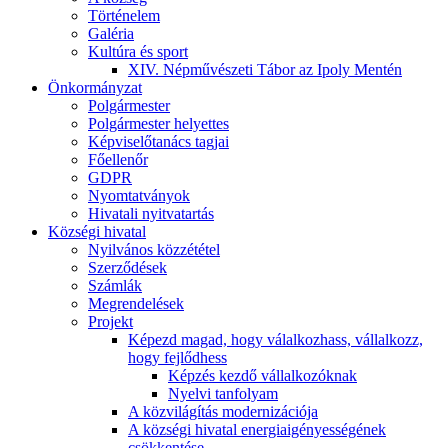
Történelem
Galéria
Kultúra és sport
XIV. Népművészeti Tábor az Ipoly Mentén
Önkormányzat
Polgármester
Polgármester helyettes
Képviselőtanács tagjai
Főellenőr
GDPR
Nyomtatványok
Hivatali nyitvatartás
Községi hivatal
Nyilvános közzététel
Szerződések
Számlák
Megrendelések
Projekt
Képezd magad, hogy válalkozhass, vállalkozz,
hogy fejlődhess
Képzés kezdő vállalkozóknak
Nyelvi tanfolyam
A közvilágítás modernizációja
A községi hivatal energiaigényességének
csökkentése