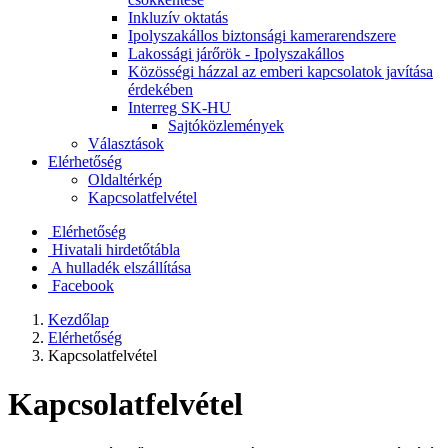
Inkluzív oktatás
Ipolyszakállos biztonsági kamerarendszere
Lakossági járőrök - Ipolyszakállos
Közösségi házzal az emberi kapcsolatok javítása
érdekében
Interreg SK-HU
Sajtóközlemények
Választások
Elérhetőség
Oldaltérkép
Kapcsolatfelvétel
Elérhetőség
Hivatali hirdetőtábla
A hulladék elszállítása
Facebook
Kezdőlap
Elérhetőség
Kapcsolatfelvétel
Kapcsolatfelvétel