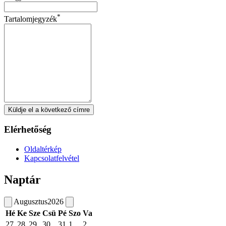
*
Tartalomjegyzék
Küldje el a következő címre
Elérhetőség
Oldaltérkép
Kapcsolatfelvétel
Naptár
Augusztus
2026
Hé
Ke
Sze
Csü
Pé
Szo
Va
27
28
29
30
31
1
2