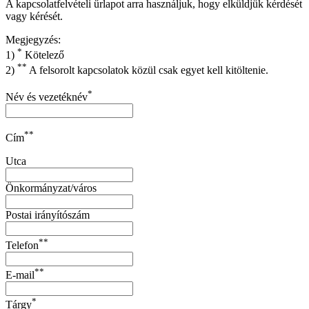
A kapcsolatfelvételi űrlapot arra használjuk, hogy elküldjük kérdését
vagy kérését.
Megjegyzés:
*
1)
Kötelező
**
2)
A felsorolt kapcsolatok közül csak egyet kell kitöltenie.
*
Név és vezetéknév
**
Cím
Utca
Önkormányzat/város
Postai irányítószám
**
Telefon
**
E-mail
*
Tárgy