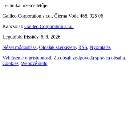
Technikai üzemeltetője:
Galileo Corporation s.r.o., Čierna Voda 468, 925 06
Kapcsolat:
Galileo Corporation s.r.o.
Legutóbbi frissítés: 6. 8. 2026
Nézet módosítása
,
Oldalak szerkezete
,
RSS
,
Nyomtatás
Vyhlásenie o prístupnosti
,
Za obsah zodpovedá správca obsahu
,
Cookies
,
Webové sídlo