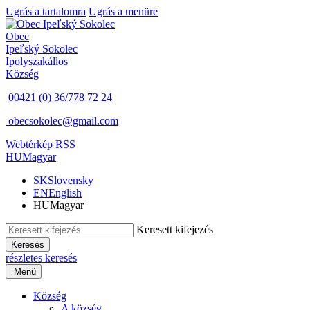
Ugrás a tartalomra
Ugrás a menüre
Obec
Ipeľský Sokolec
Ipolyszakállos
Község
00421 (0) 36/778 72 24
obecsokolec@gmail.com
Webtérkép
RSS
HU
Magyar
SK
Slovensky
EN
English
HU
Magyar
Keresett kifejezés
Keresés
részletes keresés
Menü
Község
A község