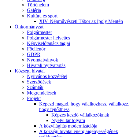
Történelem
Galéria
Kultúra és sport
XIV. Népművészeti Tábor az Ipoly Mentén
Önkormányzat
Polgármester
Polgármester helyettes
Képviselőtanács tagjai
Főellenőr
GDPR
Nyomtatványok
Hivatali nyitvatartás
Községi hivatal
Nyilvános közzététel
Szerződések
Számlák
Megrendelések
Projekt
Képezd magad, hogy válalkozhass, vállalkozz,
hogy fejlődhess
Képzés kezdő vállalkozóknak
Nyelvi tanfolyam
A közvilágítás modernizációja
A községi hivatal energiaigényességének
csökkentése