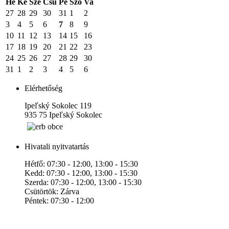
Hé
Ke
Sze
Csü
Pé
Szo
Va
27
28
29
30
31
1
2
3
4
5
6
7
8
9
10
11
12
13
14
15
16
17
18
19
20
21
22
23
24
25
26
27
28
29
30
31
1
2
3
4
5
6
Elérhetőség
Ipeľský Sokolec 119
935 75 Ipeľský Sokolec
Hivatali nyitvatartás
Hétfő: 07:30 - 12:00, 13:00 - 15:30
Kedd: 07:30 - 12:00, 13:00 - 15:30
Szerda: 07:30 - 12:00, 13:00 - 15:30
Csütörtök: Zárva
Péntek: 07:30 - 12:00