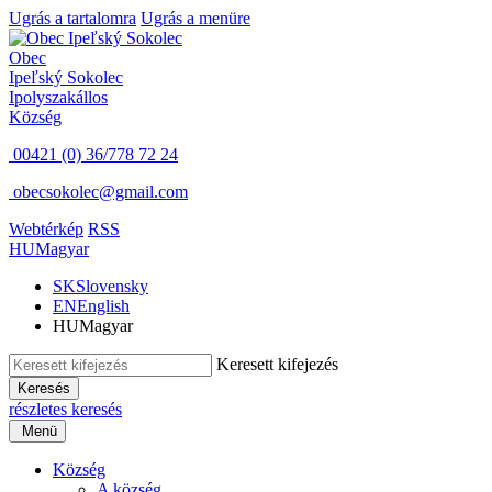
Ugrás a tartalomra
Ugrás a menüre
Obec
Ipeľský Sokolec
Ipolyszakállos
Község
00421 (0) 36/778 72 24
obecsokolec@gmail.com
Webtérkép
RSS
HU
Magyar
SK
Slovensky
EN
English
HU
Magyar
Keresett kifejezés
Keresés
részletes keresés
Menü
Község
A község