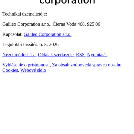
Technikai üzemeltetője:
Galileo Corporation s.r.o., Čierna Voda 468, 925 06
Kapcsolat:
Galileo Corporation s.r.o.
Legutóbbi frissítés: 6. 8. 2026
Nézet módosítása
,
Oldalak szerkezete
,
RSS
,
Nyomtatás
Vyhlásenie o prístupnosti
,
Za obsah zodpovedá správca obsahu
,
Cookies
,
Webové sídlo