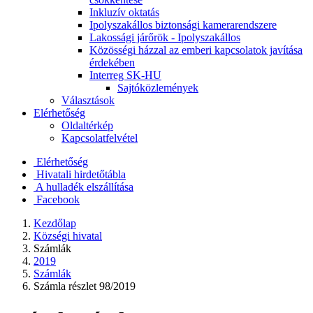
Inkluzív oktatás
Ipolyszakállos biztonsági kamerarendszere
Lakossági járőrök - Ipolyszakállos
Közösségi házzal az emberi kapcsolatok javítása
érdekében
Interreg SK-HU
Sajtóközlemények
Választások
Elérhetőség
Oldaltérkép
Kapcsolatfelvétel
Elérhetőség
Hivatali hirdetőtábla
A hulladék elszállítása
Facebook
Kezdőlap
Községi hivatal
Számlák
2019
Számlák
Számla részlet 98/2019