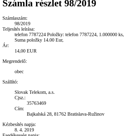
Számla részlet 98/2019
Számlaszám:
98/2019
Teljesítés leírása:
telefon 7787224 Položky: telefon 7787224, 1.000000 ks,
Suma položky 14.00 Eur,
Ár:
14,00 EUR
Megrendelő:
obec
Szállító:
Slovak Telekom, a.s.
Cjsz.:
35763469
Cím:
Bajkalská 28, 81762 Bratislava-Ružinov
Kézbesítés napja:
8. 4. 2019
Esedékesség napja: