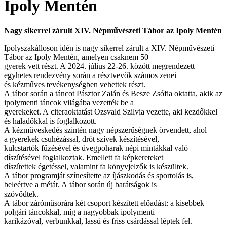
Ipoly Mentén
Nagy sikerrel zárult XIV. Népművészeti Tábor az Ipoly Mentén
Ipolyszakálloson idén is nagy sikerrel zárult a XIV. Népművészeti
Tábor az Ipoly Mentén, amelyen csaknem 50
gyerek vett részt. A 2024. július 22-26. között megrendezett
egyhetes rendezvény során a résztvevők számos zenei
és kézműves tevékenységben vehettek részt.
A tábor során a táncot Pásztor Zalán és Besze Zsófia oktatta, akik az
ipolymenti táncok világába vezették be a
gyerekeket. A citeraoktatást Ozsvald Szilvia vezette, aki kezdőkkel
és haladőkkal is foglalkozott.
A kézműveskedés szintén nagy népszerűségnek örvendett, ahol
a gyerekek csuhézással, drót szívek készítésével,
kulcstartók fűzésével és üvegpoharak népi mintákkal való
díszítésével foglalkoztak. Emellett fa képkereteket
díszítettek égetéssel, valamint fa könyvjelzők is készültek.
A tábor programját színesítette az íjászkodás és sportolás is,
beleértve a métát. A tábor során új barátságok is
szövődtek.
A tábor záróműsorára két csoport készített előadást: a kisebbek
polgári táncokkal, míg a nagyobbak ipolymenti
karikázóval, verbunkkal, lassú és friss csárdással léptek fel.