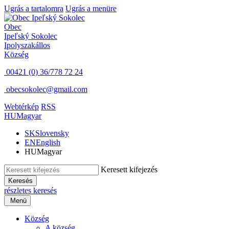
Ugrás a tartalomra
Ugrás a menüre
Obec
Ipeľský Sokolec
Ipolyszakállos
Község
00421 (0) 36/778 72 24
obecsokolec@gmail.com
Webtérkép
RSS
HU
Magyar
SK
Slovensky
EN
English
HU
Magyar
Keresett kifejezés
Keresés
részletes keresés
Menü
Község
A község