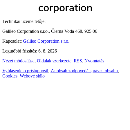
Technikai üzemeltetője:
Galileo Corporation s.r.o., Čierna Voda 468, 925 06
Kapcsolat:
Galileo Corporation s.r.o.
Legutóbbi frissítés: 6. 8. 2026
Nézet módosítása
,
Oldalak szerkezete
,
RSS
,
Nyomtatás
Vyhlásenie o prístupnosti
,
Za obsah zodpovedá správca obsahu
,
Cookies
,
Webové sídlo