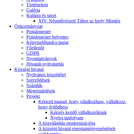
Történelem
Galéria
Kultúra és sport
XIV. Népművészeti Tábor az Ipoly Mentén
Önkormányzat
Polgármester
Polgármester helyettes
Képviselőtanács tagjai
Főellenőr
GDPR
Nyomtatványok
Hivatali nyitvatartás
Községi hivatal
Nyilvános közzététel
Szerződések
Számlák
Megrendelések
Projekt
Képezd magad, hogy válalkozhass, vállalkozz,
hogy fejlődhess
Képzés kezdő vállalkozóknak
Nyelvi tanfolyam
A közvilágítás modernizációja
A községi hivatal energiaigényességének
csökkentése