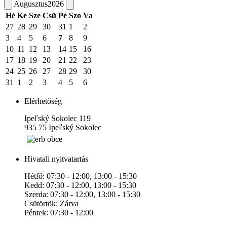
Augusztus
2026
Hé
Ke
Sze
Csü
Pé
Szo
Va
27
28
29
30
31
1
2
3
4
5
6
7
8
9
10
11
12
13
14
15
16
17
18
19
20
21
22
23
24
25
26
27
28
29
30
31
1
2
3
4
5
6
Elérhetőség
Ipeľský Sokolec 119
935 75 Ipeľský Sokolec
Hivatali nyitvatartás
Hétfő: 07:30 - 12:00, 13:00 - 15:30
Kedd: 07:30 - 12:00, 13:00 - 15:30
Szerda: 07:30 - 12:00, 13:00 - 15:30
Csütörtök: Zárva
Péntek: 07:30 - 12:00