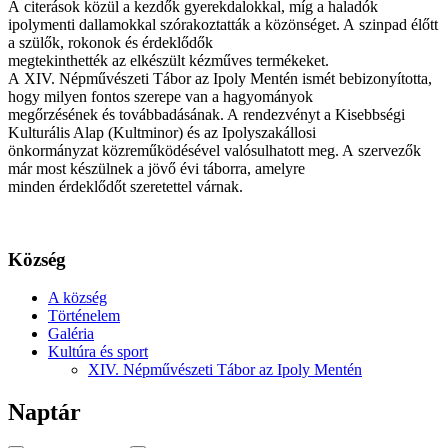
A citerások közül a kezdők gyerekdalokkal, míg a haladók
ipolymenti dallamokkal szórakoztatták a közönséget. A szinpad élőtt
a szülők, rokonok és érdeklődők
megtekinthették az elkészült kézműves termékeket.
A XIV. Népművészeti Tábor az Ipoly Mentén ismét bebizonyította,
hogy milyen fontos szerepe van a hagyományok
megőrzésének és továbbadásának. A rendezvényt a Kisebbségi
Kulturális Alap (Kultminor) és az Ipolyszakállosi
önkormányzat közreműködésével valósulhatott meg. A szervezők
már most készülnek a jövő évi táborra, amelyre
minden érdeklődőt szeretettel várnak.
Község
A község
Történelem
Galéria
Kultúra és sport
XIV. Népművészeti Tábor az Ipoly Mentén
Naptár