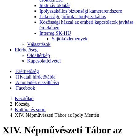
Inkluzív oktatás
Ipolyszakállos biztonsági kamerarendszere
Lakossági járőrök - Ipolyszakállos
Közösségi házzal az emberi kapcsolatok javítása
érdekében
Interreg SK-HU
Sajtóközlemények
Választások
Elérhetőség
Oldaltérkép
Kapcsolatfelvétel
Elérhetőség
Hivatali hirdetőtábla
A hulladék elszállítása
Facebook
Kezdőlap
Község
Kultúra és sport
XIV. Népművészeti Tábor az Ipoly Mentén
XIV. Népművészeti Tábor az