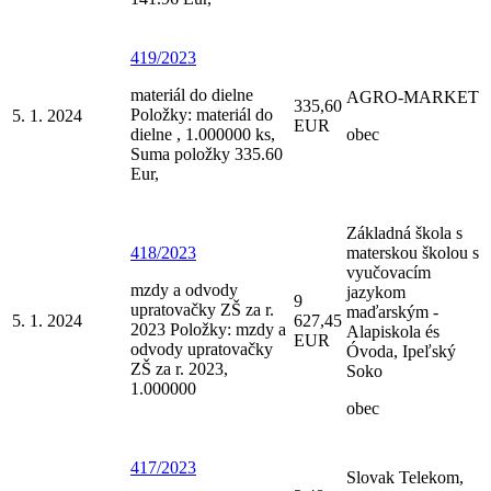
419/2023
materiál do dielne
AGRO-MARKET
335,60
Položky: materiál do
5. 1. 2024
EUR
dielne , 1.000000 ks,
obec
Suma položky 335.60
Eur,
Základná škola s
418/2023
materskou školou s
vyučovacím
mzdy a odvody
jazykom
9
upratovačky ZŠ za r.
maďarským -
5. 1. 2024
627,45
2023 Položky: mzdy a
Alapiskola és
EUR
odvody upratovačky
Óvoda, Ipeľský
ZŠ za r. 2023,
Soko
1.000000
obec
417/2023
Slovak Telekom,