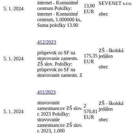
internet - Komunitné
SEVENET s.r.o.
13,90
centrum Položky:
5. 1. 2024
EUR
internet - Komunitné
obec
centrum, 1.000000 ks,
Suma položky 13.90
412/2023
ZŠ - školská
príspevok zo SF na
175,35
jedálen
stravovanie zamestn.
5. 1. 2024
EUR
ZŠ slov. Položky:
obec
príspevok zo SF na
stravovanie zamestn. Z
411/2023
stravovanie
ZŠ - školská
2
zamestnancov ZŠ slov.
jedálen
5. 1. 2024
570,81
r. 2023 Položky:
EUR
stravovanie
obec
zamestnancov ZŠ slov.
r. 2023, 1.000