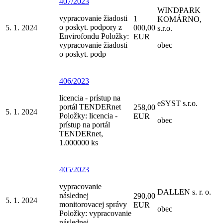
407/2023
WINDPARK
vypracovanie žiadosti
1
KOMÁRNO,
o poskyt. podpory z
5. 1. 2024
000,00
s.r.o.
Envirofondu Položky:
EUR
vypracovanie žiadosti
obec
o poskyt. podp
406/2023
licencia - prístup na
eSYST s.r.o.
portál TENDERnet
258,00
5. 1. 2024
Položky: licencia -
EUR
obec
prístup na portál
TENDERnet,
1.000000 ks
405/2023
vypracovanie
DALLEN s. r. o.
následnej
290,00
5. 1. 2024
monitorovacej správy
EUR
obec
Položky: vypracovanie
následnej