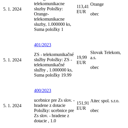
telekomunikacne
Orange
113,41
sluzby Položky:
5. 1. 2024
EUR
Orange-
obec
telekomunikacne
sluzby, 1.000000 ks,
Suma položky 1
401/2023
Slovak Telekom,
ZS - telekomunikačné
19,99
a.s.
služby Položky: ZS -
5. 1. 2024
EUR
telekomunikačné
obec
služby , 1.000000 ks,
Suma položky 19.99
400/2023
ucebnice pre Zs slov. -
Aitec spol. s.r.o.
151,91
hradene z dotacie
5. 1. 2024
EUR
Položky: ucebnice pre
obec
Zs slov. - hradene z
dotacie , 1.0