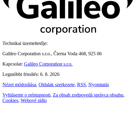
Technikai üzemeltetője:
Galileo Corporation s.r.o., Čierna Voda 468, 925 06
Kapcsolat:
Galileo Corporation s.r.o.
Legutóbbi frissítés: 6. 8. 2026
Nézet módosítása
,
Oldalak szerkezete
,
RSS
,
Nyomtatás
Vyhlásenie o prístupnosti
,
Za obsah zodpovedá správca obsahu
,
Cookies
,
Webové sídlo