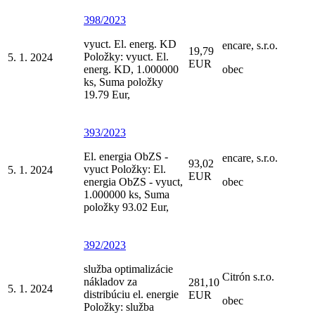
398/2023
vyuct. El. energ. KD
encare, s.r.o.
19,79
Položky: vyuct. El.
5. 1. 2024
EUR
energ. KD, 1.000000
obec
ks, Suma položky
19.79 Eur,
393/2023
El. energia ObZS -
encare, s.r.o.
93,02
vyuct Položky: El.
5. 1. 2024
EUR
energia ObZS - vyuct,
obec
1.000000 ks, Suma
položky 93.02 Eur,
392/2023
služba optimalizácie
Citrón s.r.o.
nákladov za
281,10
5. 1. 2024
distribúciu el. energie
EUR
obec
Položky: služba