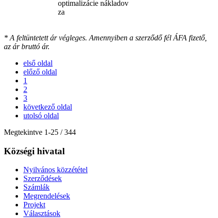
optimalizácie nákladov
za
* A feltüntetett ár végleges. Amennyiben a szerződő fél ÁFA fizető,
az ár bruttó ár.
első oldal
előző oldal
1
2
3
következő oldal
utolsó oldal
Megtekintve
1
-
25
/ 344
Községi hivatal
Nyilvános közzététel
Szerződések
Számlák
Megrendelések
Projekt
Választások