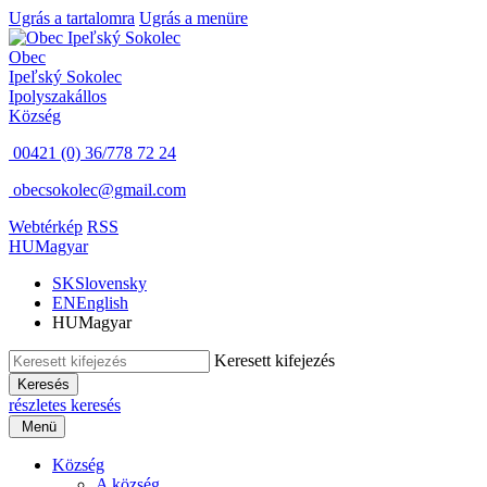
Ugrás a tartalomra
Ugrás a menüre
Obec
Ipeľský Sokolec
Ipolyszakállos
Község
00421 (0) 36/778 72 24
obecsokolec@gmail.com
Webtérkép
RSS
HU
Magyar
SK
Slovensky
EN
English
HU
Magyar
Keresett kifejezés
Keresés
részletes keresés
Menü
Község
A község