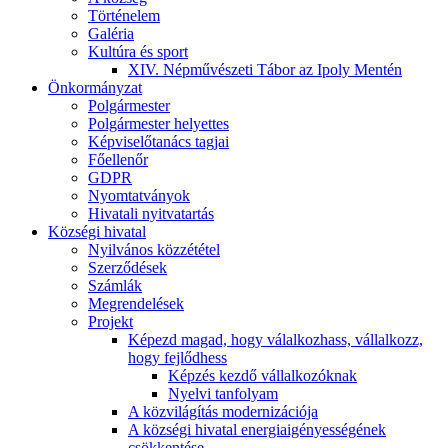
Történelem
Galéria
Kultúra és sport
XIV. Népművészeti Tábor az Ipoly Mentén
Önkormányzat
Polgármester
Polgármester helyettes
Képviselőtanács tagjai
Főellenőr
GDPR
Nyomtatványok
Hivatali nyitvatartás
Községi hivatal
Nyilvános közzététel
Szerződések
Számlák
Megrendelések
Projekt
Képezd magad, hogy válalkozhass, vállalkozz,
hogy fejlődhess
Képzés kezdő vállalkozóknak
Nyelvi tanfolyam
A közvilágítás modernizációja
A községi hivatal energiaigényességének
csökkentése