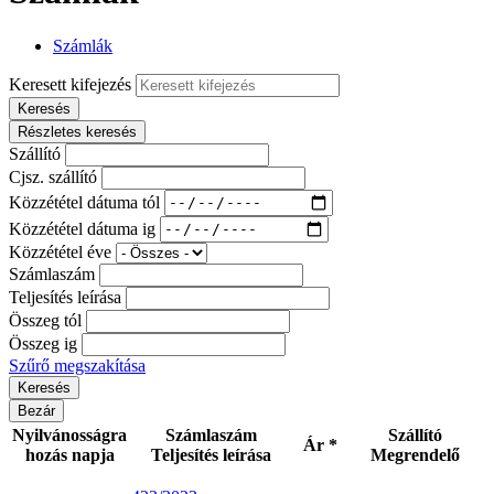
Számlák
Keresett kifejezés
Keresés
Részletes keresés
Szállító
Cjsz. szállító
Közzététel dátuma tól
Közzététel dátuma ig
Közzététel éve
Számlaszám
Teljesítés leírása
Összeg tól
Összeg ig
Szűrő megszakítása
Bezár
Nyilvánosságra
Számlaszám
Szállító
Ár *
hozás napja
Teljesítés leírása
Megrendelő