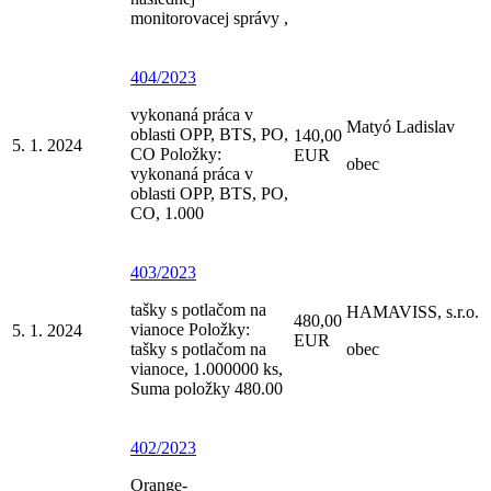
monitorovacej správy ,
404/2023
vykonaná práca v
Matyó Ladislav
oblasti OPP, BTS, PO,
140,00
5. 1. 2024
CO Položky:
EUR
obec
vykonaná práca v
oblasti OPP, BTS, PO,
CO, 1.000
403/2023
tašky s potlačom na
HAMAVISS, s.r.o.
480,00
vianoce Položky:
5. 1. 2024
EUR
tašky s potlačom na
obec
vianoce, 1.000000 ks,
Suma položky 480.00
402/2023
Orange-