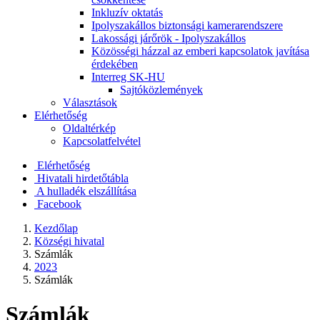
Inkluzív oktatás
Ipolyszakállos biztonsági kamerarendszere
Lakossági járőrök - Ipolyszakállos
Közösségi házzal az emberi kapcsolatok javítása
érdekében
Interreg SK-HU
Sajtóközlemények
Választások
Elérhetőség
Oldaltérkép
Kapcsolatfelvétel
Elérhetőség
Hivatali hirdetőtábla
A hulladék elszállítása
Facebook
Kezdőlap
Községi hivatal
Számlák
2023
Számlák
Számlák