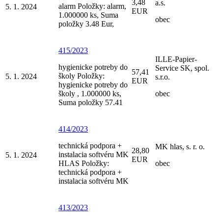
3,48
a.s.
alarm Položky: alarm,
5. 1. 2024
EUR
1.000000 ks, Suma
obec
položky 3.48 Eur,
415/2023
ILLE-Papier-
hygienicke potreby do
Service SK, spol.
57,41
školy Položky:
5. 1. 2024
s.r.o.
EUR
hygienicke potreby do
školy , 1.000000 ks,
obec
Suma položky 57.41
414/2023
technická podpora +
MK hlas, s. r. o.
28,80
instalacia softvéru MK
5. 1. 2024
EUR
HLAS Položky:
obec
technická podpora +
instalacia softvéru MK
413/2023