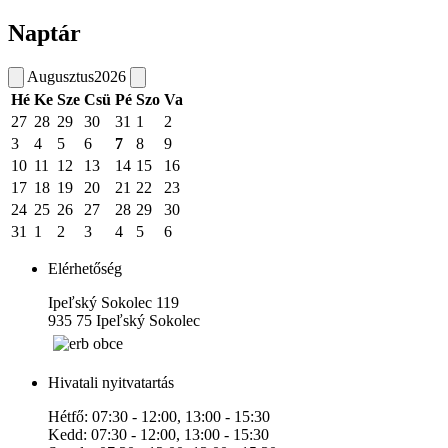
Naptár
Augusztus
2026
Hé
Ke
Sze
Csü
Pé
Szo
Va
27
28
29
30
31
1
2
3
4
5
6
7
8
9
10
11
12
13
14
15
16
17
18
19
20
21
22
23
24
25
26
27
28
29
30
31
1
2
3
4
5
6
Elérhetőség
Ipeľský Sokolec 119
935 75 Ipeľský Sokolec
Hivatali nyitvatartás
Hétfő: 07:30 - 12:00, 13:00 - 15:30
Kedd: 07:30 - 12:00, 13:00 - 15:30