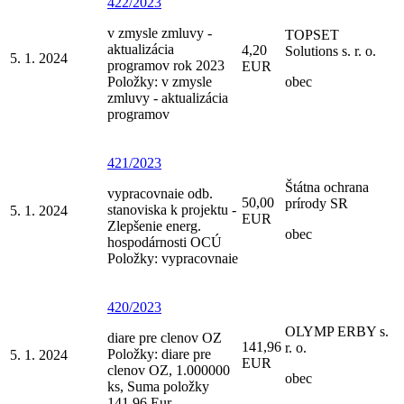
422/2023
v zmysle zmluvy -
TOPSET
aktualizácia
4,20
Solutions s. r. o.
5. 1. 2024
programov rok 2023
EUR
Položky: v zmysle
obec
zmluvy - aktualizácia
programov
421/2023
Štátna ochrana
vypracovnaie odb.
50,00
prírody SR
stanoviska k projektu -
5. 1. 2024
EUR
Zlepšenie energ.
obec
hospodárnosti OCÚ
Položky: vypracovnaie
420/2023
OLYMP ERBY s.
diare pre clenov OZ
141,96
r. o.
Položky: diare pre
5. 1. 2024
EUR
clenov OZ, 1.000000
obec
ks, Suma položky
141.96 Eur,