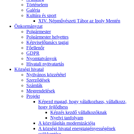
Történelem
Galéria
Kultúra és sport
XIV. Népművészeti Tábor az Ipoly Mentén
Önkormányzat
Polgármester
Polgármester helyettes
Képviselőtanács tagjai
Főellenőr
GDPR
Nyomtatványok
Hivatali nyitvatartás
Községi hivatal
Nyilvános közzététel
Szerződések
Számlák
Megrendelések
Projekt
Képezd magad, hogy válalkozhass, vállalkozz,
hogy fejlődhess
Képzés kezdő vállalkozóknak
Nyelvi tanfolyam
A közvilágítás modernizációja
A községi hivatal energiaigényességének
csökkentése