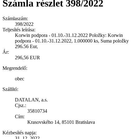
Számla részlet 398/2022
Számlaszám:
398/2022
Teljesítés leírása:
Korwin podpora - 01.10.-31.12.2022 Položky: Korwin
podpora - 01.10.-31.12.2022, 1.000000 ks, Suma položky
296.56 Eur,
Ár:
296,56 EUR
Megrendelő:
obec
Szállító:
DATALAN, a.s.
Cjsz.:
35810734
Cím:
Krasovského 14, 85101 Bratislava
Kézbesítés napja:
31. 12. 2022