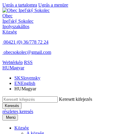
Ugrás a tartalomra
Ugrás a menüre
Obec
Ipeľský Sokolec
Ipolyszakállos
Község
00421 (0) 36/778 72 24
obecsokolec@gmail.com
Webtérkép
RSS
HU
Magyar
SK
Slovensky
EN
English
HU
Magyar
Keresett kifejezés
Keresés
részletes keresés
Menü
Község
A község