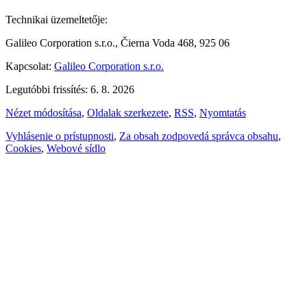
Technikai üzemeltetője:
Galileo Corporation s.r.o., Čierna Voda 468, 925 06
Kapcsolat:
Galileo Corporation s.r.o.
Legutóbbi frissítés: 6. 8. 2026
Nézet módosítása
,
Oldalak szerkezete
,
RSS
,
Nyomtatás
Vyhlásenie o prístupnosti
,
Za obsah zodpovedá správca obsahu
,
Cookies
,
Webové sídlo