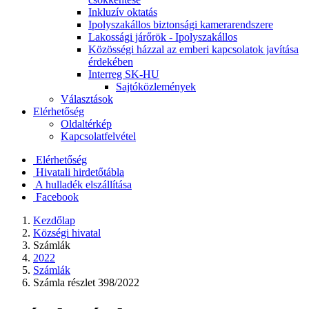
Inkluzív oktatás
Ipolyszakállos biztonsági kamerarendszere
Lakossági járőrök - Ipolyszakállos
Közösségi házzal az emberi kapcsolatok javítása
érdekében
Interreg SK-HU
Sajtóközlemények
Választások
Elérhetőség
Oldaltérkép
Kapcsolatfelvétel
Elérhetőség
Hivatali hirdetőtábla
A hulladék elszállítása
Facebook
Kezdőlap
Községi hivatal
Számlák
2022
Számlák
Számla részlet 398/2022