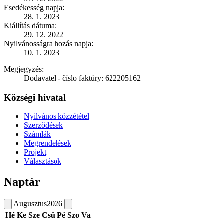
Esedékesség napja:
28. 1. 2023
Kiállítás dátuma:
29. 12. 2022
Nyilvánosságra hozás napja:
10. 1. 2023
Megjegyzés:
Dodavatel - číslo faktúry: 622205162
Községi hivatal
Nyilvános közzététel
Szerződések
Számlák
Megrendelések
Projekt
Választások
Naptár
Augusztus
2026
Hé
Ke
Sze
Csü
Pé
Szo
Va