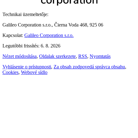
Technikai üzemeltetője:
Galileo Corporation s.r.o., Čierna Voda 468, 925 06
Kapcsolat:
Galileo Corporation s.r.o.
Legutóbbi frissítés: 6. 8. 2026
Nézet módosítása
,
Oldalak szerkezete
,
RSS
,
Nyomtatás
Vyhlásenie o prístupnosti
,
Za obsah zodpovedá správca obsahu
,
Cookies
,
Webové sídlo