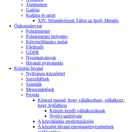
Történelem
Galéria
Kultúra és sport
XIV. Népművészeti Tábor az Ipoly Mentén
Önkormányzat
Polgármester
Polgármester helyettes
Képviselőtanács tagjai
Főellenőr
GDPR
Nyomtatványok
Hivatali nyitvatartás
Községi hivatal
Nyilvános közzététel
Szerződések
Számlák
Megrendelések
Projekt
Képezd magad, hogy válalkozhass, vállalkozz,
hogy fejlődhess
Képzés kezdő vállalkozóknak
Nyelvi tanfolyam
A közvilágítás modernizációja
A községi hivatal energiaigényességének
csökkentése