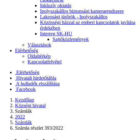
Inkluzív oktatás
Ipolyszakállos biztonsági kamerarendszere
Lakossági járőrök - Ipolyszakállos
Közösségi házzal az emberi kapcsolatok javítása
érdekében
Interreg SK-HU
Sajtóközlemények
Választások
Elérhetőség
Oldaltérkép
Kapcsolatfelvétel
Elérhetőség
Hivatali hirdetőtábla
A hulladék elszállítása
Facebook
Kezdőlap
Községi hivatal
Számlák
2022
Számlák
Számla részlet 393/2022