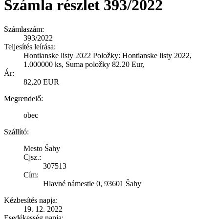
Számla részlet 393/2022
Számlaszám:
393/2022
Teljesítés leírása:
Hontianske listy 2022 Položky: Hontianske listy 2022,
1.000000 ks, Suma položky 82.20 Eur,
Ár:
82,20 EUR
Megrendelő:
obec
Szállító:
Mesto Šahy
Cjsz.:
307513
Cím:
Hlavné námestie 0, 93601 Šahy
Kézbesítés napja:
19. 12. 2022
Esedékesség napja: