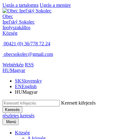
Ugrás a tartalomra
Ugrás a menüre
Obec
Ipeľský Sokolec
Ipolyszakállos
Község
00421 (0) 36/778 72 24
obecsokolec@gmail.com
Webtérkép
RSS
HU
Magyar
SK
Slovensky
EN
English
HU
Magyar
Keresett kifejezés
Keresés
részletes keresés
Menü
Község
A község