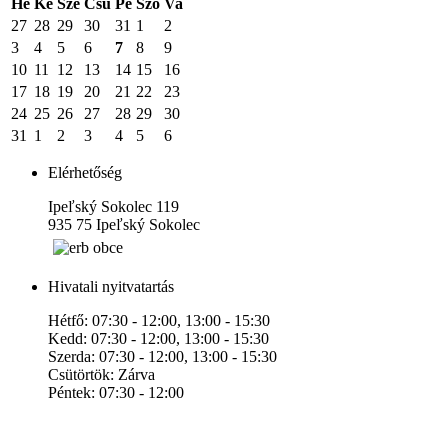
Hé
Ke
Sze
Csü
Pé
Szo
Va
27
28
29
30
31
1
2
3
4
5
6
7
8
9
10
11
12
13
14
15
16
17
18
19
20
21
22
23
24
25
26
27
28
29
30
31
1
2
3
4
5
6
Elérhetőség
Ipeľský Sokolec 119
935 75 Ipeľský Sokolec
Hivatali nyitvatartás
Hétfő: 07:30 - 12:00, 13:00 - 15:30
Kedd: 07:30 - 12:00, 13:00 - 15:30
Szerda: 07:30 - 12:00, 13:00 - 15:30
Csütörtök: Zárva
Péntek: 07:30 - 12:00