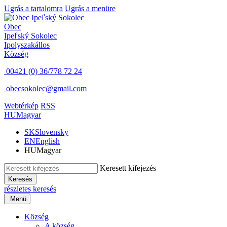
Ugrás a tartalomra
Ugrás a menüre
Obec
Ipeľský Sokolec
Ipolyszakállos
Község
00421 (0) 36/778 72 24
obecsokolec@gmail.com
Webtérkép
RSS
HU
Magyar
SK
Slovensky
EN
English
HU
Magyar
Keresett kifejezés
Keresés
részletes keresés
Menü
Község
A község