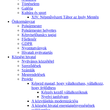
Történelem
Galéria
Kultúra és sport
XIV. Népművészeti Tábor az Ipoly Mentén
Önkormányzat
Polgármester
Polgármester helyettes
Képviselőtanács tagjai
Főellenőr
GDPR
Nyomtatványok
Hivatali nyitvatartás
Községi hivatal
Nyilvános közzététel
Szerződések
Számlák
Megrendelések
Projekt
Képezd magad, hogy válalkozhass, vállalkozz,
hogy fejlődhess
Képzés kezdő vállalkozóknak
Nyelvi tanfolyam
A közvilágítás modernizációja
A községi hivatal energiaigényességének
csökkentése