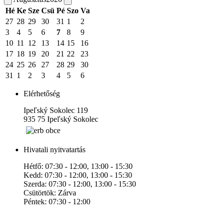
Hé
Ke
Sze
Csü
Pé
Szo
Va
27
28
29
30
31
1
2
3
4
5
6
7
8
9
10
11
12
13
14
15
16
17
18
19
20
21
22
23
24
25
26
27
28
29
30
31
1
2
3
4
5
6
Elérhetőség
Ipeľský Sokolec 119
935 75 Ipeľský Sokolec
Hivatali nyitvatartás
Hétfő: 07:30 - 12:00, 13:00 - 15:30
Kedd: 07:30 - 12:00, 13:00 - 15:30
Szerda: 07:30 - 12:00, 13:00 - 15:30
Csütörtök: Zárva
Péntek: 07:30 - 12:00