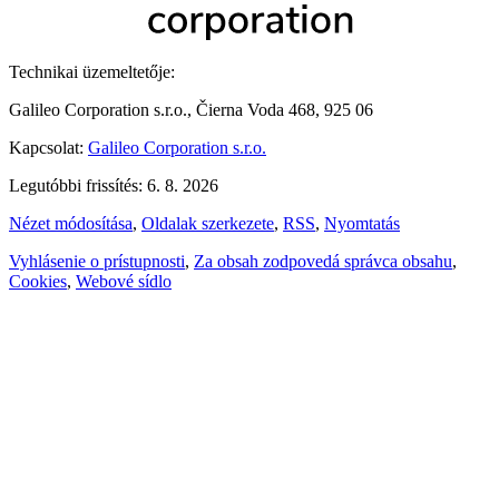
Technikai üzemeltetője:
Galileo Corporation s.r.o., Čierna Voda 468, 925 06
Kapcsolat:
Galileo Corporation s.r.o.
Legutóbbi frissítés: 6. 8. 2026
Nézet módosítása
,
Oldalak szerkezete
,
RSS
,
Nyomtatás
Vyhlásenie o prístupnosti
,
Za obsah zodpovedá správca obsahu
,
Cookies
,
Webové sídlo