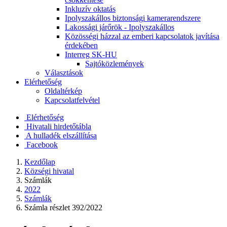
Inkluzív oktatás
Ipolyszakállos biztonsági kamerarendszere
Lakossági járőrök - Ipolyszakállos
Közösségi házzal az emberi kapcsolatok javítása
érdekében
Interreg SK-HU
Sajtóközlemények
Választások
Elérhetőség
Oldaltérkép
Kapcsolatfelvétel
Elérhetőség
Hivatali hirdetőtábla
A hulladék elszállítása
Facebook
Kezdőlap
Községi hivatal
Számlák
2022
Számlák
Számla részlet 392/2022