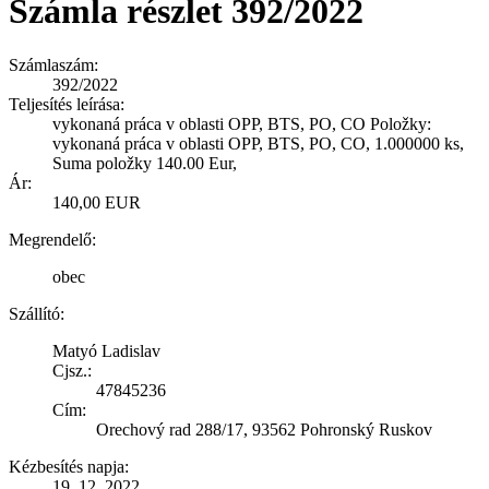
Számla részlet 392/2022
Számlaszám:
392/2022
Teljesítés leírása:
vykonaná práca v oblasti OPP, BTS, PO, CO Položky:
vykonaná práca v oblasti OPP, BTS, PO, CO, 1.000000 ks,
Suma položky 140.00 Eur,
Ár:
140,00 EUR
Megrendelő:
obec
Szállító:
Matyó Ladislav
Cjsz.:
47845236
Cím:
Orechový rad 288/17, 93562 Pohronský Ruskov
Kézbesítés napja:
19. 12. 2022