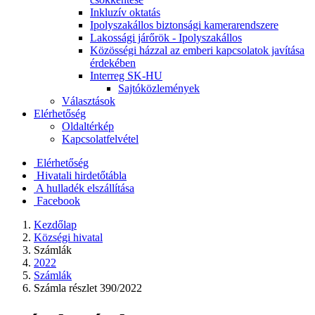
Inkluzív oktatás
Ipolyszakállos biztonsági kamerarendszere
Lakossági járőrök - Ipolyszakállos
Közösségi házzal az emberi kapcsolatok javítása
érdekében
Interreg SK-HU
Sajtóközlemények
Választások
Elérhetőség
Oldaltérkép
Kapcsolatfelvétel
Elérhetőség
Hivatali hirdetőtábla
A hulladék elszállítása
Facebook
Kezdőlap
Községi hivatal
Számlák
2022
Számlák
Számla részlet 390/2022