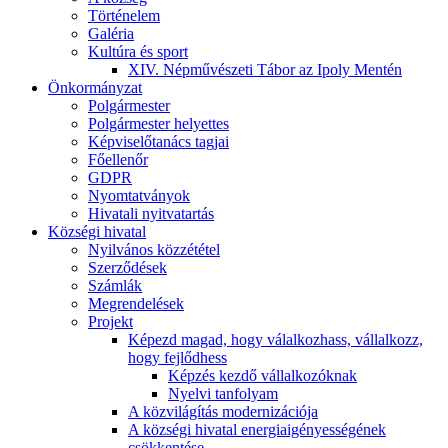
Történelem
Galéria
Kultúra és sport
XIV. Népművészeti Tábor az Ipoly Mentén
Önkormányzat
Polgármester
Polgármester helyettes
Képviselőtanács tagjai
Főellenőr
GDPR
Nyomtatványok
Hivatali nyitvatartás
Községi hivatal
Nyilvános közzététel
Szerződések
Számlák
Megrendelések
Projekt
Képezd magad, hogy válalkozhass, vállalkozz,
hogy fejlődhess
Képzés kezdő vállalkozóknak
Nyelvi tanfolyam
A közvilágítás modernizációja
A községi hivatal energiaigényességének
csökkentése