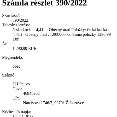
Számla részlet 390/2022
Számlaszám:
390/2022
Teljesítés leírása:
česká kocka - 4,41 t - Obecný úrad Položky: česká kocka -
4,41 t - Obecný úrad , 1.000000 ks, Suma položky 1290.99
Eur,
Ár:
1 290,99 EUR
Megrendelő:
obec
Szállító:
TH Palivo
Cjsz.:
46945202
Cím:
Narcisova 1746/7, 93701 Želiezovce
Kézbesítés napja:
14. 12. 2022