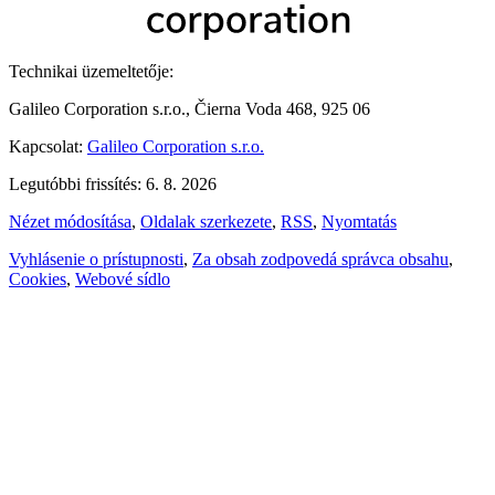
Technikai üzemeltetője:
Galileo Corporation s.r.o., Čierna Voda 468, 925 06
Kapcsolat:
Galileo Corporation s.r.o.
Legutóbbi frissítés: 6. 8. 2026
Nézet módosítása
,
Oldalak szerkezete
,
RSS
,
Nyomtatás
Vyhlásenie o prístupnosti
,
Za obsah zodpovedá správca obsahu
,
Cookies
,
Webové sídlo