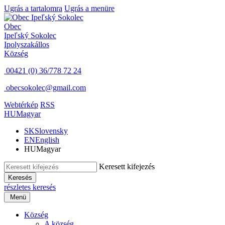
Ugrás a tartalomra
Ugrás a menüre
Obec
Ipeľský Sokolec
Ipolyszakállos
Község
00421 (0) 36/778 72 24
obecsokolec@gmail.com
Webtérkép
RSS
HU
Magyar
SK
Slovensky
EN
English
HU
Magyar
Keresett kifejezés
Keresés
részletes keresés
Menü
Község
A község