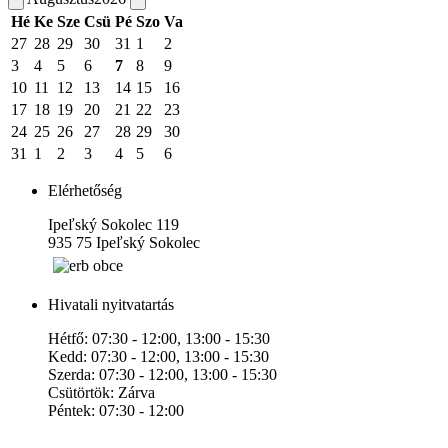
Hé
Ke
Sze
Csü
Pé
Szo
Va
27
28
29
30
31
1
2
3
4
5
6
7
8
9
10
11
12
13
14
15
16
17
18
19
20
21
22
23
24
25
26
27
28
29
30
31
1
2
3
4
5
6
Elérhetőség
Ipeľský Sokolec 119
935 75 Ipeľský Sokolec
Hivatali nyitvatartás
Hétfő: 07:30 - 12:00, 13:00 - 15:30
Kedd: 07:30 - 12:00, 13:00 - 15:30
Szerda: 07:30 - 12:00, 13:00 - 15:30
Csütörtök: Zárva
Péntek: 07:30 - 12:00